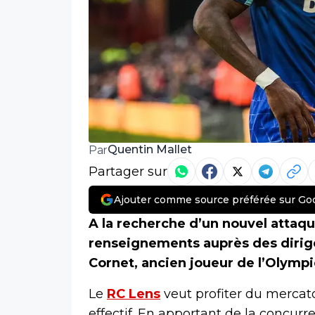
Quentin Mallet
Par
Partager sur
Ajouter comme source préférée sur Go
A la recherche d’un nouvel attaqua
renseignements auprès des diri
Cornet, ancien joueur de l’Olymp
Le
RC Lens
veut profiter du mercat
effectif. En apportant de la concurre