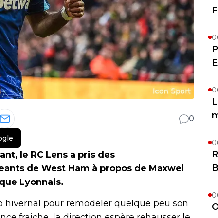
F
0
P
E
0
L
m
0
ogle
0
R
nt, le RC Lens a pris des
B
geants de West Ham à propos de Maxwel
ique Lyonnais.
0
o hivernal pour remodeler quelque peu son
O
nce fraiche, la direction espère rehausser le