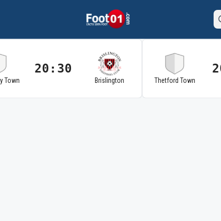
20:30
2
ry Town
Brislington
Thetford Town