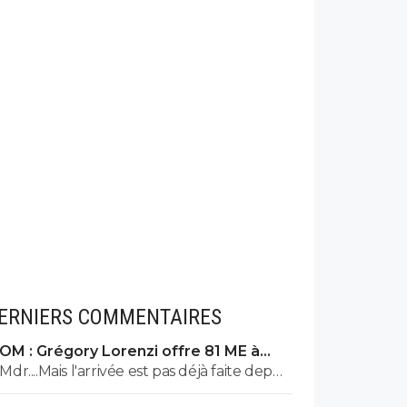
ERNIERS COMMENTAIRES
OM : Grégory Lorenzi offre 81 ME à
Frank McCourt
Mdr....Mais l'arrivée est pas déjà faite depuis
10 ans ? Et 1 milliard paraît un peu