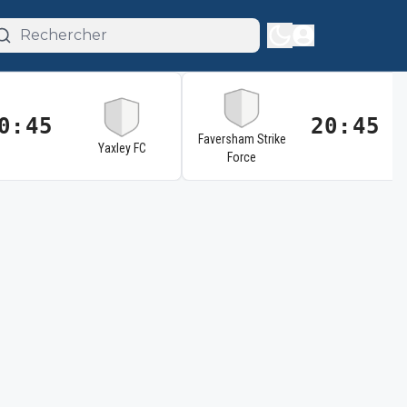
0:45
20:45
Faversham Strike
Yaxley FC
Force