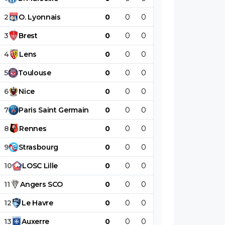
2
O
.
Lyonnais
0
0
0
0
0
0
3
Brest
0
0
0
0
0
0
4
Lens
0
0
0
0
0
0
5
Toulouse
0
0
0
0
0
0
6
Nice
0
0
0
0
0
0
7
Paris
Saint
Germain
0
0
0
0
0
0
8
Rennes
0
0
0
0
0
0
9
Strasbourg
0
0
0
0
0
0
10
LOSC
Lille
0
0
0
0
0
0
11
Angers
SCO
0
0
0
0
0
0
12
Le
Havre
0
0
0
0
0
0
13
Auxerre
0
0
0
0
0
0