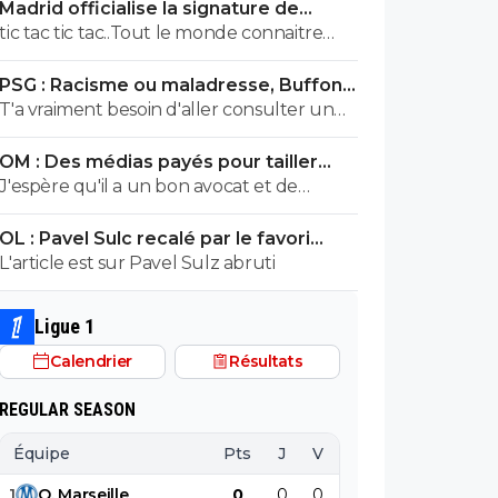
Madrid officialise la signature de
saugrenu comme hypothèse ! En
Diomande, le plus gros transfert de
tic tac tic tac..Tout le monde connaitre
attendant prenez Marcin Bulka ! 😂 ohhh
son histoire
bientot ton nom prénom et adresse !! tu
un ancien parisien !! 🤣
PSG : Racisme ou maladresse, Buffon
avais été prévenu... tu continue à faire ton
écarte Suzuki
T'a vraiment besoin d'aller consulter un
mariolle ! faudra pas que tu viennes
professionnel de santé...tu vois des fachos
chialer comme la dernière fois gros
OM : Des médias payés pour tailler
partout toi gros malade mdr
bouffon et assumer pour une fois dans ta
l’OL, McCourt accusé
J'espère qu'il a un bon avocat et de
vie petit provocateur
bonnes preuves parce qu'il va vite
OL : Pavel Sulc recalé par le favori
exploser en vol avec ses différentes
numéro 1 du mercato
L'article est sur Pavel Sulz abruti
révélations
Ligue 1
Calendrier
Résultats
REGULAR SEASON
Équipe
Pts
J
V
N
D
BP
B
1
O
.
Marseille
0
0
0
0
0
0