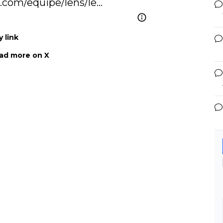
1.com/equipe/lens/le…
 link
ad more on X