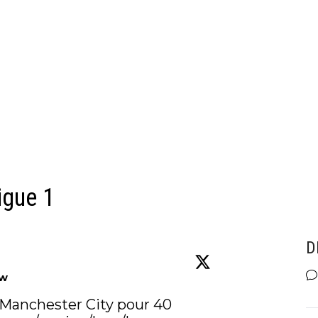
igue 1
D
ow
à Manchester City pour 40 