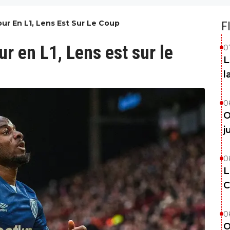
r En L1, Lens Est Sur Le Coup
F
r en L1, Lens est sur le
0
L
l
0
O
j
0
L
C
0
O