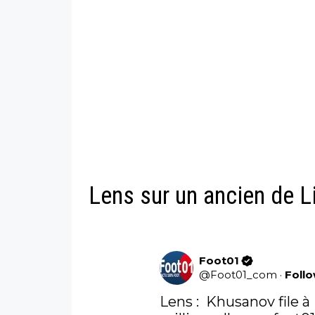
Lens sur un ancien de L
Foot01
@
Foot01_com
·
Foll
Lens :  Khusanov file 