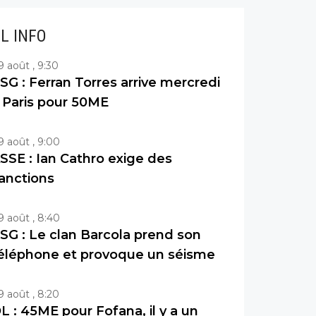
IL INFO
9 août , 9:30
SG : Ferran Torres arrive mercredi
 Paris pour 50ME
9 août , 9:00
SSE : Ian Cathro exige des
anctions
9 août , 8:40
SG : Le clan Barcola prend son
éléphone et provoque un séisme
9 août , 8:20
L : 45ME pour Fofana, il y a un