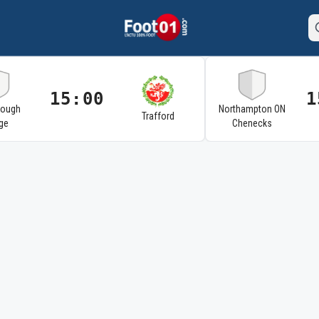
15:00
1
rough
Northampton ON
Trafford
ge
Chenecks