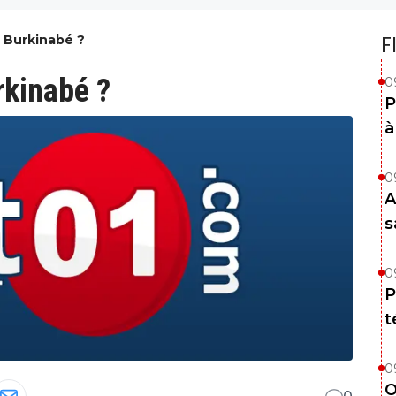
 Burkinabé ?
F
rkinabé ?
0
P
à
0
A
s
0
P
t
0
O