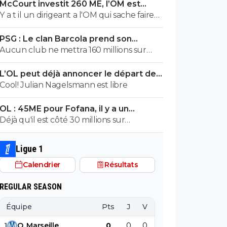
McCourt investit 260 ME, l’OM est
rétrogradé
Y a t il un dirigeant a l'OM qui sache faire
des calculs ? Un jour peut etre on
PSG : Le clan Barcola prend son
trouvera un nouveau Pape Diouf
téléphone et provoque un séisme
Aucun club ne mettra 160 millions sur
Barcola qui n'est même pas 100% titulaire
L’OL peut déjà annoncer le départ de
au PSG. Très bon joueur mais parfois
Fonseca
Cool! Julian Nagelsmann est libre
nonchalant et inconstant. S'il part à 130
millions ce sera déjà
OL : 45ME pour Fofana, il y a un
énorme problème
Déjà qu'il est côté 30 millions sur
Transfertmark et j'estime que c'est déjà
bien payé pour un joueur qui été blessé
Ligue 1
pendant 9 mois.
Calendrier
Résultats
REGULAR SEASON
Équipe
Pts
J
V
N
D
BP
B
1
O
.
Marseille
0
0
0
0
0
0