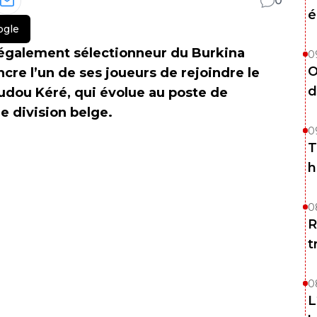
0
é
ogle
 également sélectionneur du Burkina
0
O
cre l’un de ses joueurs de rejoindre le
d
oudou Kéré, qui évolue au poste de
e division belge.
0
T
h
0
R
t
0
L