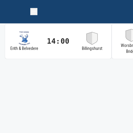
14:00
Worsb
Erith & Belvedere
Billingshurst
Brid