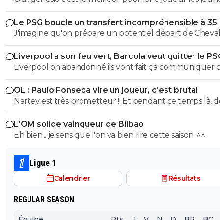
c'est positif
Le PSG boucle un transfert incompréhensible à 35
J'imagine qu'on prépare un potentiel départ de Cheval
l'été prochain au cas où il laisserait encore filer sa chanc
Liverpool a son feu vert, Barcola veut quitter le PS
évitera un panic buy tout en misant sur un très bon je
Liverpool on abandonné ils vont fait ça communiquer off
gardien.
le joueur a pas suivis la préparation, Liverpool vont pas
OL : Paulo Fonseca vire un joueur, c'est brutal
dépenser une fortune pour un joueur qui a suivis auc
Nartey est très prometteur !! Et pendant ce temps là, d
préparation avec Liverpool, Liverpool on déjà fait la bêtise sur
joueurs comme AMN et Tessman joue tout les matchs..
isak l année dernière, ils veulent pas refaire la même bê
L'OM solide vainqueur de Bilbao
Eh bien... je sens que l'on va bien rire cette saison. ^^
Ligue 1
Calendrier
Résultats
REGULAR SEASON
Équipe
Pts
J
V
N
D
BP
BC