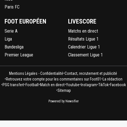
Paris FC
FOOT EUROPÉEN
LIVESCORE
Serie A
Matchs en direct
Liga
Résultats Ligue 1
Bundesliga
Calendrier Ligue 1
Premier League
Classement Ligue 1
•
Mentions Légales - Confidentialité
Contact, recrutement et publicité
•
•
Retrouvez votre compte pour les commentaires sur Foot01
La rédaction
•
•
•
•
•
•
•
PSG transfert
Football
Match en direct
Youtube
Instagram
TikTok
Facebook
•
Sitemap
Powered by Newsifier