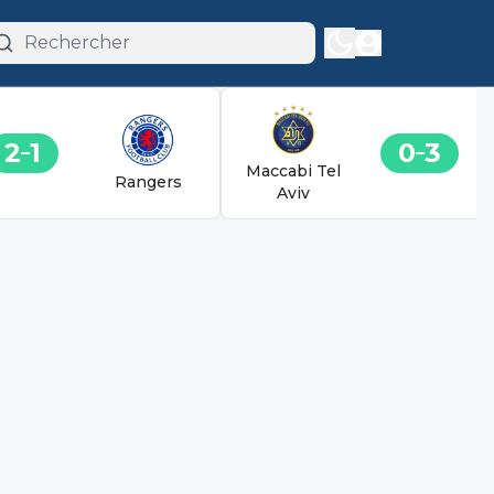
2
1
0
3
Maccabi Tel
Rangers
Aviv