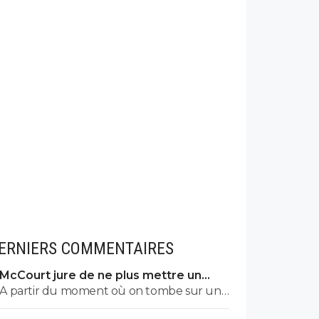
ERNIERS COMMENTAIRES
McCourt jure de ne plus mettre un
euro à l’OM
A partir du moment où on tombe sur un
commentaire de Raymonde on sait qu'on