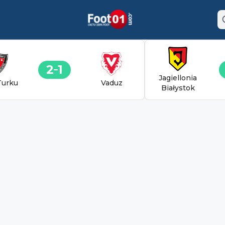
2
1
Jagiellonia
Turku
Vaduz
Białystok