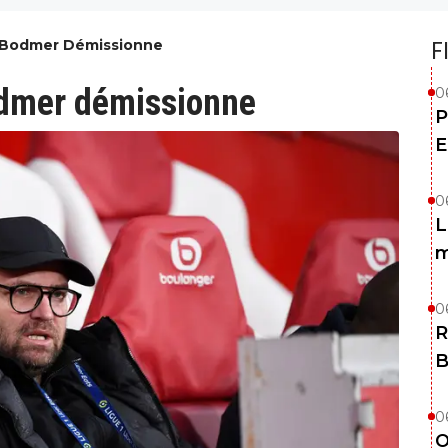
u Bodmer Démissionne
F
odmer démissionne
0
P
E
0
L
m
0
R
B
0
O