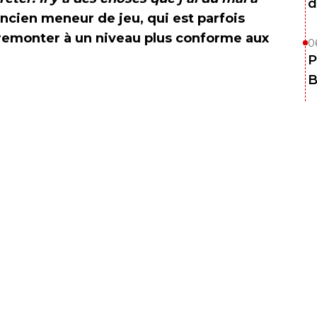
d
’ancien meneur de jeu, qui est parfois
remonter à un niveau plus conforme aux
0
P
B