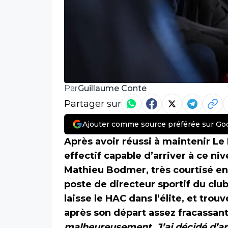
Guillaume Conte
Par
Partager sur
Ajouter comme source préférée sur Go
Après avoir réussi à maintenir L
effectif capable d’arriver à ce n
Mathieu Bodmer, très courtisé en
poste de directeur sportif du club
laisse le HAC dans l’élite, et tro
après son départ assez fracassant
malheureusement. J’ai décidé d’arrê