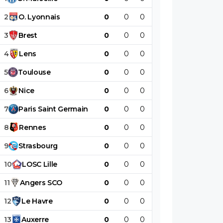
2
O
.
Lyonnais
0
0
0
0
0
0
3
Brest
0
0
0
0
0
0
4
Lens
0
0
0
0
0
0
5
Toulouse
0
0
0
0
0
0
6
Nice
0
0
0
0
0
0
7
Paris
Saint
Germain
0
0
0
0
0
0
8
Rennes
0
0
0
0
0
0
9
Strasbourg
0
0
0
0
0
0
10
LOSC
Lille
0
0
0
0
0
0
11
Angers
SCO
0
0
0
0
0
0
12
Le
Havre
0
0
0
0
0
0
13
Auxerre
0
0
0
0
0
0