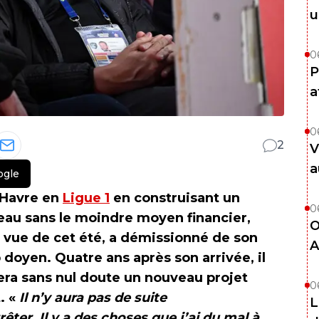
u
0
P
a
0
2
V
a
ogle
e Havre en
Ligue 1
en construisant un
0
iveau sans le moindre moyen financier,
O
 vue de cet été, a démissionné de son
A
 doyen. Quatre ans après son arrivée, il
uvera sans nul doute un nouveau projet
0
. «
Il n’y aura pas de suite
L
ter. Il y a des choses que j’ai du mal à