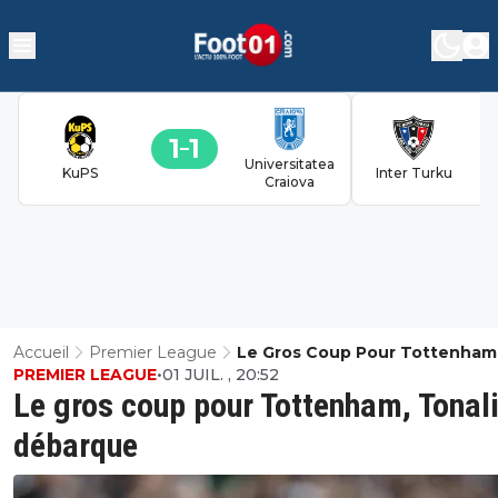
1
1
Universitatea
KuPS
Inter Turku
Craiova
Accueil
Premier League
Le Gros Coup Pour Tottenham
PREMIER LEAGUE
•
01 JUIL. , 20:52
Tonali Débarque
Le gros coup pour Tottenham, Tonal
débarque