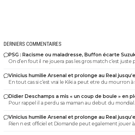
DERNIERS COMMENTAIRES
PSG : Racisme ou maladresse, Buffon écarte Suzuk
On d’en fout il ne jouera pas les gros match c’est juste
vendre des maillots en Asie Kang in lee style
Vinicius humilie Arsenal et prolonge au Real jusqu’
2032
En tout cas si c’est vrai le Kiki a peut etre du mourron à
faire car le vinitius c’est juste un artiste. Les sprinters qu
Didier Deschamps a mis « un coup de boule » en pl
défendent pas risquent de passer de mode surtout av
Mondial
Pour rappel il a perdu sa maman au debut du mondial
l’autre fou du Portugal ...
Qu'on le laisse tranquille
Vinicius humilie Arsenal et prolonge au Real jusqu’
2032
Rien n est officiel et Diomande peut egalement jouer à
droite