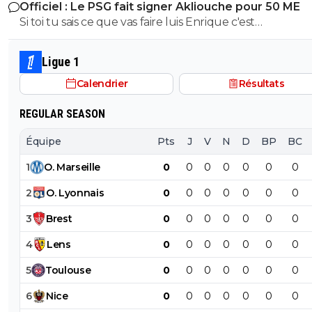
Officiel : Le PSG fait signer Akliouche pour 50 ME
Si toi tu sais ce que vas faire luis Enrique c'est
impressionnant... mais comme d habitude tu racontes t
n importe quoi en essayant de retomber sur tes pieds!!
Ligue 1
et débile depuis toujours mon simplet
Calendrier
Résultats
REGULAR SEASON
Équipe
Pts
J
V
N
D
BP
BC
1
O
.
Marseille
0
0
0
0
0
0
0
2
O
.
Lyonnais
0
0
0
0
0
0
0
3
Brest
0
0
0
0
0
0
0
4
Lens
0
0
0
0
0
0
0
5
Toulouse
0
0
0
0
0
0
0
6
Nice
0
0
0
0
0
0
0