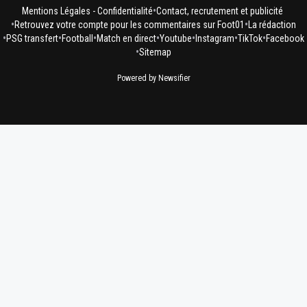
•
Mentions Légales - Confidentialité
Contact, recrutement et publicité
•
•
Retrouvez votre compte pour les commentaires sur Foot01
La rédaction
•
•
•
•
•
•
•
PSG transfert
Football
Match en direct
Youtube
Instagram
TikTok
Facebook
•
Sitemap
Powered by Newsifier