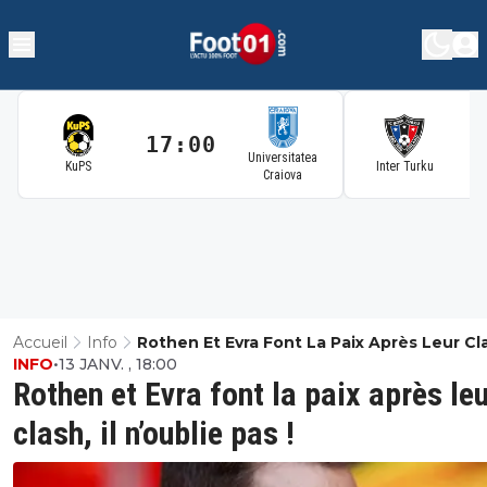
17:00
1
Universitatea
KuPS
Inter Turku
Craiova
Accueil
Info
Rothen Et Evra Font La Paix Après Leur Clas
INFO
•
13 JANV. , 18:00
N’oublie Pas !
Rothen et Evra font la paix après le
clash, il n’oublie pas !