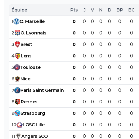
Équipe
Pts
J
V
N
D
BP
BC
1
O
.
Marseille
0
0
0
0
0
0
0
2
O
.
Lyonnais
0
0
0
0
0
0
0
3
Brest
0
0
0
0
0
0
0
4
Lens
0
0
0
0
0
0
0
5
Toulouse
0
0
0
0
0
0
0
6
Nice
0
0
0
0
0
0
0
7
Paris
Saint
Germain
0
0
0
0
0
0
0
8
Rennes
0
0
0
0
0
0
0
9
Strasbourg
0
0
0
0
0
0
0
10
LOSC
Lille
0
0
0
0
0
0
0
11
Angers
SCO
0
0
0
0
0
0
0