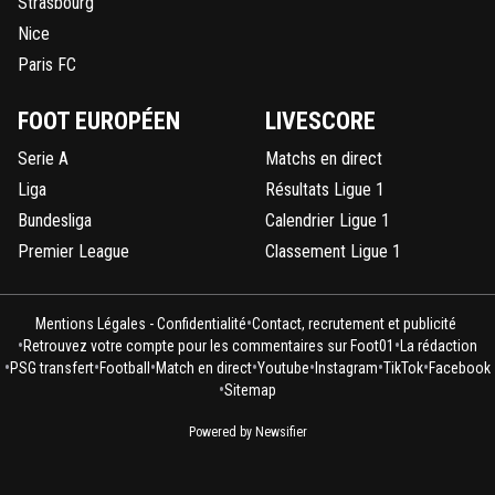
Strasbourg
Nice
Paris FC
FOOT EUROPÉEN
LIVESCORE
Serie A
Matchs en direct
Liga
Résultats Ligue 1
Bundesliga
Calendrier Ligue 1
Premier League
Classement Ligue 1
•
Mentions Légales - Confidentialité
Contact, recrutement et publicité
•
•
Retrouvez votre compte pour les commentaires sur Foot01
La rédaction
•
•
•
•
•
•
•
PSG transfert
Football
Match en direct
Youtube
Instagram
TikTok
Facebook
•
Sitemap
Powered by Newsifier