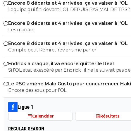
Encore 8 départs et 4 arrivées, ça va valser à l'OL
l equipe qui fini devant l OL DEPUIS PAS MAL DE TPS? lol. t
es tro malin toi
Encore 8 départs et 4 arrivées, ça va valser à l'OL
t es marrant
Encore 8 départs et 4 arrivées, ça va valser à l'OL
Compte petit Rémi et reviens me parler
Endrick a craqué, il va encore quitter le Real
Si l'OL était exaspéré par Endrick... il ne le suivrait pas de
près. Bref... Quand l'équipe sera complète... ce sera beaucoup
Le PSG amène Malo Gusto pour concurrencer Hak
mieux.
Encore des sous pour l’OL
Ligue 1
Calendrier
Résultats
REGULAR SEASON