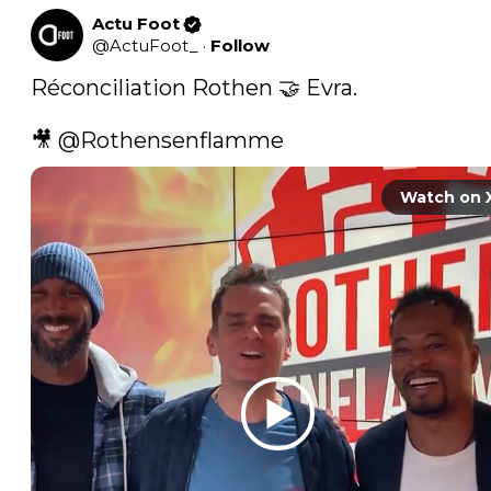
Actu Foot
@
ActuFoot_
·
Follow
Réconciliation Rothen 🤝 Evra.

🎥 
@Rothensenflamme
Watch on 