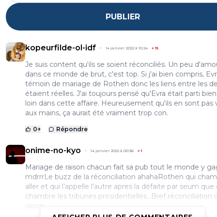
PUBLIER
kopeurfilde-ol-idf
14 janvier 2022 à 10:24
+
15
Je suis content qu'ils se soient réconciliés. Un peu d'amo
dans ce monde de brut, c'est top. Si j'ai bien compris, Evr
témoin de mariage de Rothen donc les liens entre les d
étaient réelles. J'ai toujours pensé qu'Evra était parti bien
loin dans cette affaire. Heureusement qu'ils en sont pas
aux mains, ça aurait été vraiment trop con.
0
+
Répondre
onime-no-kyo
14 janvier 2022 à 00:36
+
1
Mariage de raison chacun fait sa pub tout le monde y g
mdrrrLe buzz de la réconciliation ahahaRothen qui cha
aller et qui l’appelle l’autre apres la défaite par seum que 
chambre les tribunes présidentielles...Bref réconciliation 
raison