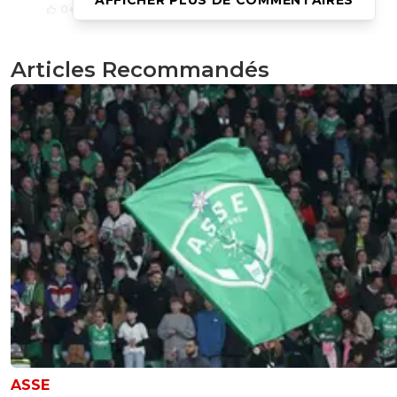
AFFICHER PLUS DE COMMENTAIRES
0
+
Répondre
daniel-daniel
13 janvier 2022 à 19:12
+
0
Articles Recommandés
la seule chose que j'aimais bien chez Evra c'est qu'il insult
Rothen
0
+
Répondre
eric-gf38iste-par-d-faut
13 janvier 2022 à 19:10
+
2
Raf
0
+
Répondre
nicooo-lacazmonb-bew
13 janvier 2022 à 18:22
+
0
#MangeBoules
0
+
Répondre
no-13-baby
ASSE
13 janvier 2022 à 18:21
+
3