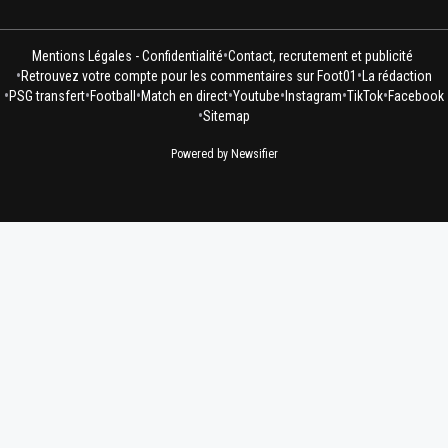
•
Mentions Légales - Confidentialité
Contact, recrutement et publicité
•
•
Retrouvez votre compte pour les commentaires sur Foot01
La rédaction
•
•
•
•
•
•
•
PSG transfert
Football
Match en direct
Youtube
Instagram
TikTok
Facebook
•
Sitemap
Powered by Newsifier