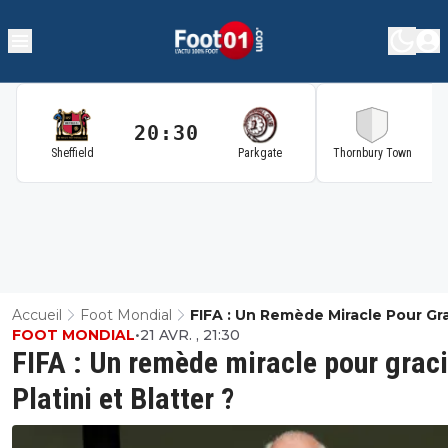
20:30
2
Sheffield
Parkgate
Thornbury Town
Accueil
Foot Mondial
FIFA : Un Remède Miracle Pour Gr
FOOT MONDIAL
•
21 AVR. , 21:30
Platini Et Blatter ?
FIFA : Un remède miracle pour graci
Platini et Blatter ?