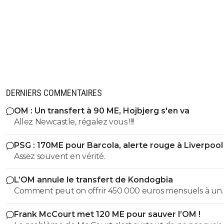
DERNIERS COMMENTAIRES
OM : Un transfert à 90 ME, Hojbjerg s'en va
Allez Newcastle, régalez vous !!!!
PSG : 170ME pour Barcola, alerte rouge à Liverpool
Assez souvent en vérité.
L’OM annule le transfert de Kondogbia
Comment peut on offrir 450 000 euros mensuels à un
joueur trop souvent blessé et qui est somme toute frag
Frank McCourt met 120 ME pour sauver l’OM !
son âge??? Kondogbia doit partir il n'est plus d'aucun 