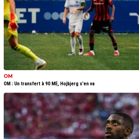
OM
OM : Un transfert à 90 ME, Hojbjerg s'en va