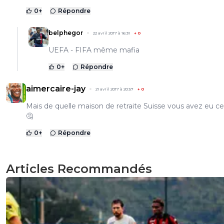
0
+
Répondre
belphegor
22 avril 2017 à 16:31
+
0
UEFA - FIFA même mafia
0
+
Répondre
aimercaire-jay
21 avril 2017 à 20:57
+
0
Mais de quelle​ maison de retraite Suisse vous avez eu ce
🤔
0
+
Répondre
Articles Recommandés