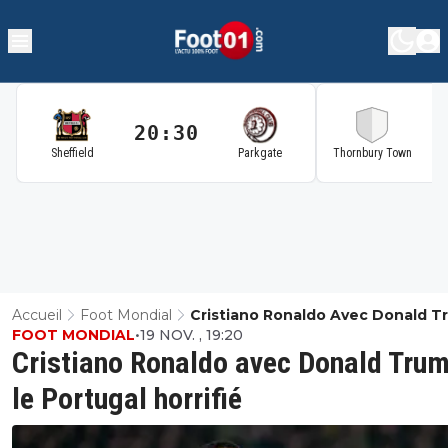
20:30
2
Sheffield
Parkgate
Thornbury Town
Accueil
Foot Mondial
Cristiano Ronaldo Avec Donald T
FOOT MONDIAL
•
19 NOV. , 19:20
Le Portugal Horrifié
Cristiano Ronaldo avec Donald Trum
le Portugal horrifié