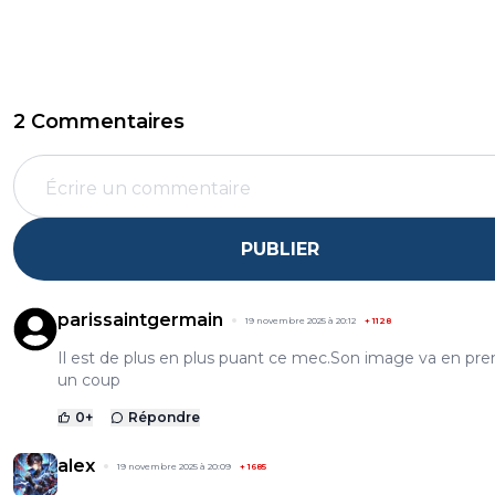
2 Commentaires
PUBLIER
parissaintgermain
19 novembre 2025 à 20:12
+
1128
Il est de plus en plus puant ce mec.Son image va en pre
un coup
0
+
Répondre
alex
19 novembre 2025 à 20:09
+
1685