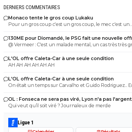
DERNIERS COMMENTAIRES
Monaco tente le gros coup Lukaku
Pour un gros coup c'est un gros coup, le mec c'est un
Sumotori !
130ME pour Diomandé, le PSG fait une nouvelle off
@ Vermeer : C'est un malade mental, un cas très très gr
Beaucoup plus grave que l'autre porc sur maxi.
L'OL offre Caleta-Car à une seule condition
AH AH AH AH AH AH
L'OL offre Caleta-Car à une seule condition
On était un temps sur Carvalho et Guido Rodriguez... 
panic buy, Blanc a bien validé ce joueur, je ne vois pas l
OL : Fonseca ne sera pas viré, Lyon n'a pas l'argen
raccourci.
le faire
Qui veut qu’il soit viré ? Journaleux de merde
Ligue 1
Calendrier
Résultats