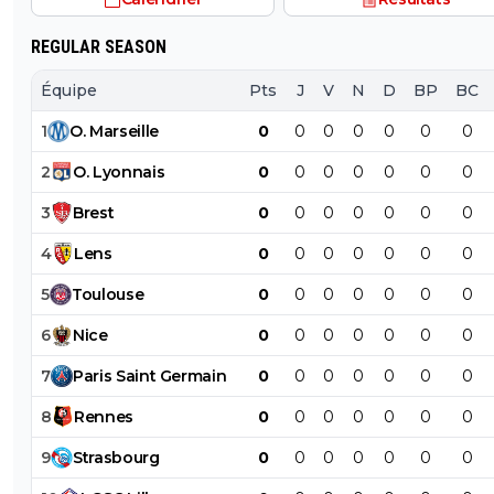
REGULAR SEASON
Équipe
Pts
J
V
N
D
BP
BC
1
O
.
Marseille
0
0
0
0
0
0
0
2
O
.
Lyonnais
0
0
0
0
0
0
0
3
Brest
0
0
0
0
0
0
0
4
Lens
0
0
0
0
0
0
0
5
Toulouse
0
0
0
0
0
0
0
6
Nice
0
0
0
0
0
0
0
7
Paris
Saint
Germain
0
0
0
0
0
0
0
8
Rennes
0
0
0
0
0
0
0
9
Strasbourg
0
0
0
0
0
0
0