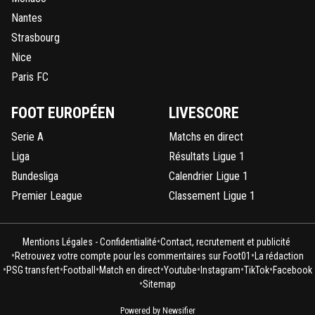
Nantes
Strasbourg
Nice
Paris FC
FOOT EUROPÉEN
LIVESCORE
Serie A
Matchs en direct
Liga
Résultats Ligue 1
Bundesliga
Calendrier Ligue 1
Premier League
Classement Ligue 1
•
Mentions Légales - Confidentialité
Contact, recrutement et publicité
•
•
Retrouvez votre compte pour les commentaires sur Foot01
La rédaction
•
•
•
•
•
•
•
PSG transfert
Football
Match en direct
Youtube
Instagram
TikTok
Facebook
•
Sitemap
Powered by Newsifier