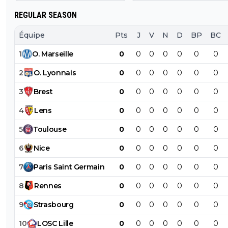
REGULAR SEASON
Équipe
Pts
J
V
N
D
BP
BC
1
O
.
Marseille
0
0
0
0
0
0
0
2
O
.
Lyonnais
0
0
0
0
0
0
0
3
Brest
0
0
0
0
0
0
0
4
Lens
0
0
0
0
0
0
0
5
Toulouse
0
0
0
0
0
0
0
6
Nice
0
0
0
0
0
0
0
7
Paris
Saint
Germain
0
0
0
0
0
0
0
8
Rennes
0
0
0
0
0
0
0
9
Strasbourg
0
0
0
0
0
0
0
10
LOSC
Lille
0
0
0
0
0
0
0