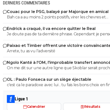
DERNIERS COMMENTAIRES
Couac pour le PSG, balayé par Majorque en amical
Bah ca a au moins 2 points positifs, virer les chevres et
démeloniser les autres, c’est plutot bien vu.
Endrick a craqué, il va encore quitter le Real
Je doute pas de ta dernière phrase. Cependant je pense
qu'on a d'autres problèmes en ce moment que ca.
Paixao et Timber offrent une victoire convaincant
l'OM
Arrete, tu as vu l'adversité
Ngolo Kanté à l'OM, l'improbable transfert annonc
Turquie
On me dit sur une autre ligne que Skoblar serait proc
remettre les crampons.
OL : Paulo Fonseca sur un siège éjectable
c'est ca le paradoxe avec lui .. tu fais les bons choix en fi
saison t'es 3eme ...
Ligue 1
Calendrier
Résultats