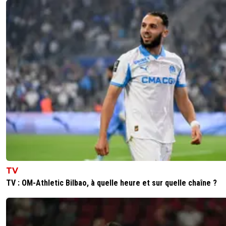
0
+
Répondre
cyril-69
29 juin 2012 à 15:02
+
0
La nuance est importante ! :)
0
+
Répondre
nicooo-lacazmonb-bew
29 juin 2012 à 14:50
+
0
c'est ça le bluff
0
+
Répondre
monsieur-fernand
29 juin 2012 à 14:56
+
0
Mouais se bluffer entre eux, où est l'intérêt qu
sait qu'ils bossent ensemble. Marcelo et Laco
TV
devraient accorder leurs violons si ils veulent bl
TV : OM-Athletic Bilbao, à quelle heure et sur quelle chaîne ?
les clubs brésiliens, enfin moi je vois ça comme
0
+
Répondre
nicooo-lacazmonb-bew
29 juin 2012 à 14:59
+
0