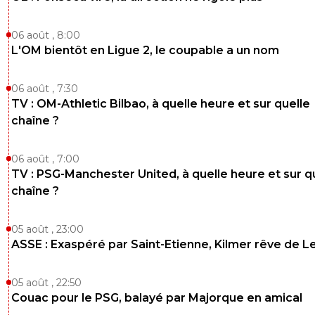
0
+
Répondre
06 août , 8:00
monsieur-fernand
29 juin 2012 à 15:03
+
0
L'OM bientôt en Ligue 2, le coupable a un nom
bien possible, bref je vous le souhaite.
0
+
Répondre
06 août , 7:30
TV : OM-Athletic Bilbao, à quelle heure et sur quelle
nicooo-lacazmonb-bew
29 juin 2012 à 14:39
+
0
chaîne ?
ça commence à faire 4 ou 5 ans qu'on observe.maintena
faudrait penser à passer à l'action.pcq là ça commence à 
06 août , 7:00
que marcelo se fait payer des vacances aux frais de l'OL.
TV : PSG-Manchester United, à quelle heure et sur q
chaîne ?
0
+
Répondre
05 août , 23:00
ASSE : Exaspéré par Saint-Etienne, Kilmer rêve de L
05 août , 22:50
Couac pour le PSG, balayé par Majorque en amical