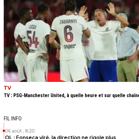
c'est ça qui est fort !plus sérieusement, si lac
revient du brésil en disant, ça y est j'ai trouvé la
rare !je pense qu'on se fera griller, on a pas les
moyens d'avoir des concurents sur le marché 
transferts.
0
+
Répondre
monsieur-fernand
29 juin 2012 à 15:01
+
0
Compréhensible mais Marcelo a une grande b
alors. Bref ce n'est qu'un détail et si il vous tro
nouveau policier, tant mieux pour vous.
0
+
Répondre
TV
TV : PSG-Manchester United, à quelle heure et sur quelle chaîn
nicooo-lacazmonb-bew
29 juin 2012 à 15:02
+
0
je pense qu'aulas maitrise à mort la communic
autour de ce voyage au brésil.d'ou les
FIL INFO
contradictions.oui pour un nouveau policier, un
nouveau juni, un nouveau sonny, encore, encor
06 août , 8:20
encoooore !!!!!....pardon jme suis emballé =)
OL : Fonseca viré, la direction ne rigole plus