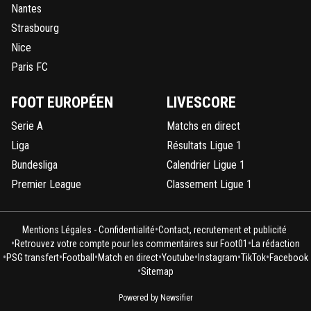
Nantes
Strasbourg
Nice
Paris FC
FOOT EUROPÉEN
LIVESCORE
Serie A
Matchs en direct
Liga
Résultats Ligue 1
Bundesliga
Calendrier Ligue 1
Premier League
Classement Ligue 1
•
Mentions Légales - Confidentialité
Contact, recrutement et publicité
•
•
Retrouvez votre compte pour les commentaires sur Foot01
La rédaction
•
•
•
•
•
•
•
PSG transfert
Football
Match en direct
Youtube
Instagram
TikTok
Facebook
•
Sitemap
Powered by Newsifier