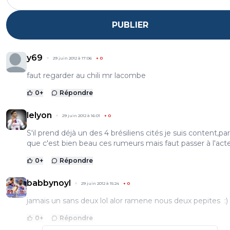
PUBLIER
y69
29 juin 2012 à 17:06
+
0
faut regarder au chili mr lacombe
0
+
Répondre
lelyon
29 juin 2012 à 16:01
+
0
S'il prend déjà un des 4 brésiliens cités je suis content,pa
que c'est bien beau ces rumeurs mais faut passer à l'acte
0
+
Répondre
babbynoyl
29 juin 2012 à 15:24
+
0
jamais un sans deux lol alor ramene nous deux pepites :)
0
+
Répondre