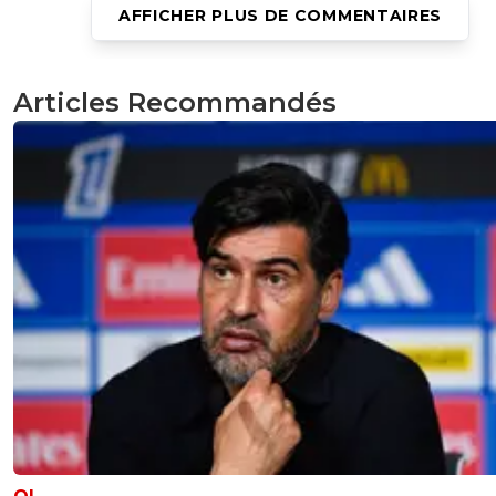
AFFICHER PLUS DE COMMENTAIRES
monsieur-fernand
29 juin 2012 à 14:48
+
0
Bizarre les scouts brésiliens, Lacombe dit que rien ne
Articles Recommandés
l'intéresse, que le niveau baisse et eux disent le contraire.(
une commission Marcelo ?)Sinon Marcelo a aussi dit que 
PSG pourrait avoir Neymar, lol
0
+
Répondre
cyril-69
29 juin 2012 à 15:01
+
0
Bernard Lacombe a dit qu'il y "avait moins de talen
ne veut pas dire qu'il n'y en a plus.
0
+
Répondre
monsieur-fernand
29 juin 2012 à 15:03
+
0
la rareté augmente le prix :((
0
+
Répondre
nicooo-lacazmonb-bew
29 juin 2012 à 15:01
+
0