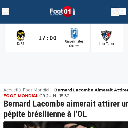
17:00
1
Universitatea
KuPS
Inter Turku
Craiova
Accueil
Foot Mondial
Bernard Lacombe Aimerait Attire
FOOT MONDIAL
•
29 JUIN , 15:32
Pépite Brésilienne À L’OL
Bernard Lacombe aimerait attirer u
pépite brésilienne à l’OL