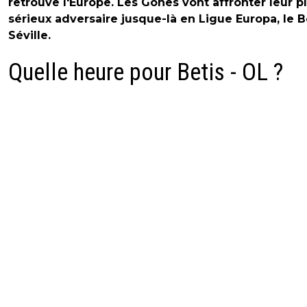
retrouve l'Europe. Les Gones vont affronter leur p
sérieux adversaire jusque-là en Ligue Europa, le B
Séville.
Quelle heure pour Betis - OL ?