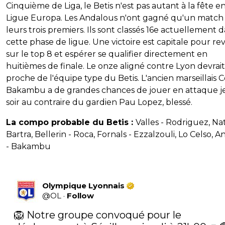
Cinquième de Liga, le Betis n'est pas autant à la fête e
Ligue Europa. Les Andalous n'ont gagné qu'un match
leurs trois premiers. Ils sont classés 16e actuellement 
cette phase de ligue. Une victoire est capitale pour re
sur le top 8 et espérer se qualifier directement en
huitièmes de finale. Le onze aligné contre Lyon devrait
proche de l'équipe type du Betis. L'ancien marseillais C
Bakambu a de grandes chances de jouer en attaque j
soir au contraire du gardien Pau Lopez, blessé.
La compo probable du Betis :
Valles - Rodriguez, Na
Bartra, Bellerin - Roca, Fornals - Ezzalzouli, Lo Celso, 
- Bakambu
Olympique Lyonnais
@
OL
·
Follow
🦁 Notre groupe convoqué pour le 