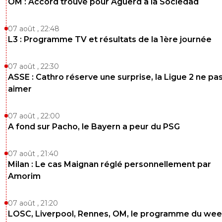
OM : Accord trouvé pour Aguerd à la Sociedad
07 août , 22:48
L3 : Programme TV et résultats de la 1ère journée
07 août , 22:30
ASSE : Cathro réserve une surprise, la Ligue 2 ne pa
aimer
07 août , 22:00
A fond sur Pacho, le Bayern a peur du PSG
07 août , 21:40
Milan : Le cas Maignan réglé personnellement par
Amorim
07 août , 21:20
LOSC, Liverpool, Rennes, OM, le programme du wee