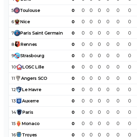
5
Toulouse
0
0
0
0
0
0
0
6
Nice
0
0
0
0
0
0
0
7
Paris
Saint
Germain
0
0
0
0
0
0
0
8
Rennes
0
0
0
0
0
0
0
9
Strasbourg
0
0
0
0
0
0
0
10
LOSC
Lille
0
0
0
0
0
0
0
11
Angers
SCO
0
0
0
0
0
0
0
12
Le
Havre
0
0
0
0
0
0
0
13
Auxerre
0
0
0
0
0
0
0
14
Paris
0
0
0
0
0
0
0
15
Monaco
0
0
0
0
0
0
0
16
Troyes
0
0
0
0
0
0
0