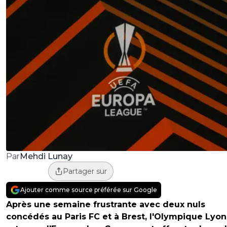
Mehdi Lunay
Par
Partager sur
Ajouter comme source préférée sur Google
Après une semaine frustrante avec deux nuls
concédés au Paris FC et à Brest, l'Olympique Lyon