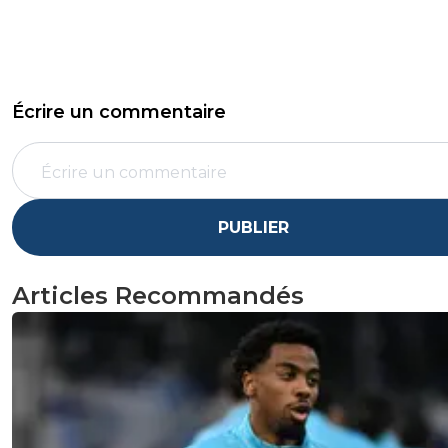
Écrire un commentaire
PUBLIER
Articles Recommandés