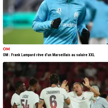
OM
OM : Frank Lampard rêve d’un Marseillais au salaire XXL