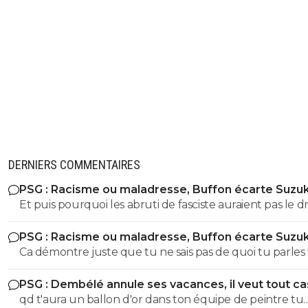
DERNIERS COMMENTAIRES
PSG : Racisme ou maladresse, Buffon écarte Suzuk
Et puis pourquoi les abruti de fasciste auraient pas le dr
s'exprimer? Toi t'es un gros débile qui sait pas faire la
PSG : Racisme ou maladresse, Buffon écarte Suzuk
différence entre nazisme et fascisme, t'a bien le droit d
Ca démontre juste que tu ne sais pas de quoi tu parles !! Fa
t'exprimer lol Tous les abrutis et idiots ont le droit de
etre sacrément débile pour confondre nazisme et fasci
s'exprimer lol
PSG : Dembélé annule ses vacances, il veut tout c
T'a meme pas le niveau en histoire d'un collégien... don
qd t'aura un ballon d'or dans ton équipe de peintre tu
partir de là tes idées politiques on s'en tape Quand on sait pas