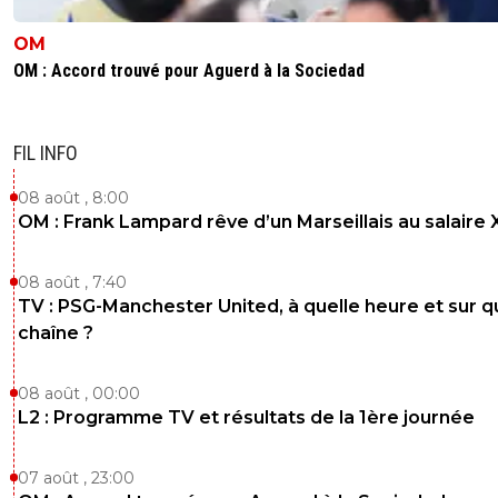
OM
OM : Accord trouvé pour Aguerd à la Sociedad
FIL INFO
08 août , 8:00
OM : Frank Lampard rêve d’un Marseillais au salaire
08 août , 7:40
TV : PSG-Manchester United, à quelle heure et sur q
chaîne ?
08 août , 00:00
L2 : Programme TV et résultats de la 1ère journée
07 août , 23:00