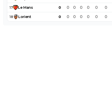
17
Le
Mans
0
0
0
0
0
0
0
18
Lorient
0
0
0
0
0
0
0