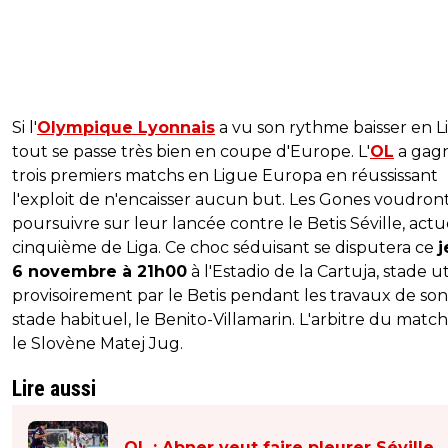
Si l'
Olympique Lyonnais
a vu son rythme baisser en Li
tout se passe très bien en coupe d'Europe. L'
OL
a gagn
trois premiers matchs en Ligue Europa en réussissant
l'exploit de n'encaisser aucun but. Les Gones voudron
poursuivre sur leur lancée contre le Betis Séville, actu
cinquième de Liga. Ce choc séduisant se disputera ce
j
6 novembre à 21h00
à l'Estadio de la Cartuja, stade ut
provisoirement par le Betis pendant les travaux de son
stade habituel, le Benito-Villamarin. L'arbitre du match
le Slovène Matej Jug.
Lire aussi
OL : Abner veut faire pleurer Séville