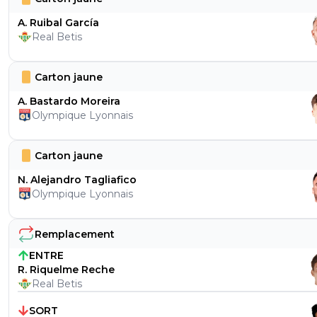
A. Ruibal García
Real Betis
Carton jaune
A. Bastardo Moreira
Olympique Lyonnais
Carton jaune
N. Alejandro Tagliafico
Olympique Lyonnais
Remplacement
ENTRE
R. Riquelme Reche
Real Betis
SORT