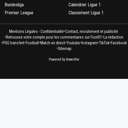
Bundesliga
Calendrier Ligue 1
Premier League
Classement Ligue 1
•
Mentions Légales - Confidentialité
Contact, recrutement et publicité
•
•
Retrouvez votre compte pour les commentaires sur Foot01
La rédaction
•
•
•
•
•
•
•
PSG transfert
Football
Match en direct
Youtube
Instagram
TikTok
Facebook
•
Sitemap
Powered by Newsifier