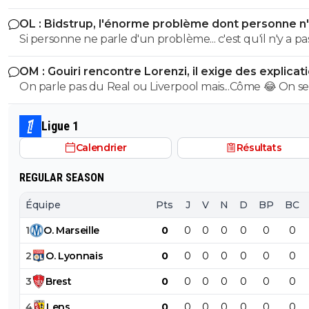
l'OM et n'a pas l'intention de partir.
OL : Bidstrup, l'énorme problème dont personne n
parler
Si personne ne parle d'un problème... c'est qu'il n'y a pa
problème. ^^
OM : Gouiri rencontre Lorenzi, il exige des explicat
On parle pas du Real ou Liverpool mais...Côme 😂 On se
mec qui souhaite absolument partir de ce club de
baltringue
Ligue 1
Calendrier
Résultats
REGULAR SEASON
Équipe
Pts
J
V
N
D
BP
BC
1
O
.
Marseille
0
0
0
0
0
0
0
2
O
.
Lyonnais
0
0
0
0
0
0
0
3
Brest
0
0
0
0
0
0
0
4
Lens
0
0
0
0
0
0
0