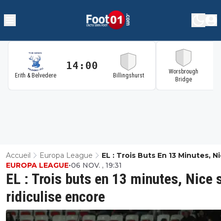
14:00
1
Worsbrough
Erith & Belvedere
Billingshurst
Bridge
Accueil
Europa League
EL : Trois Buts En 13 Minutes, N
EUROPA LEAGUE
•
06 NOV. , 19:31
Ridiculise Encore
EL : Trois buts en 13 minutes, Nice 
ridiculise encore