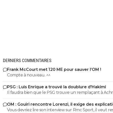
DERNIERS COMMENTAIRES
Frank McCourt met 120 ME pour sauver l’OM !
Compte à nouveau. ^^
PSG : Luis Enrique a trouvé la doublure d'Hakimi
Il faudra bien que le PSG trouve un remplaçant à Achr
Hakimi... vu qu'il risque de se retrouver en prison pour v
OM : Gouiri rencontre Lorenzi, il exige des explicat
durant cette saison.
Vous devriez lire son interview sur Rmc Sport, il veut re