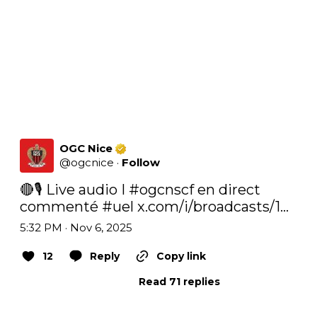
OGC Nice
@
ogcnice
·
Follow
🔴🎙️ Live audio I 
#ogcnscf
 en direct 
commenté 
#uel
x.com/i/broadcasts/1…
5:32 PM · Nov 6, 2025
12
Reply
Copy link
Read 71 replies