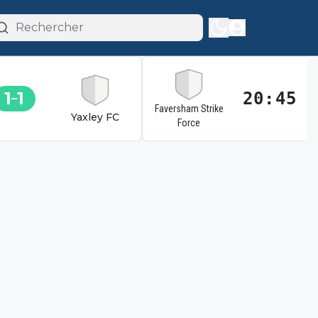
1
1
20:45
Faversham Strike
Yaxley FC
Force