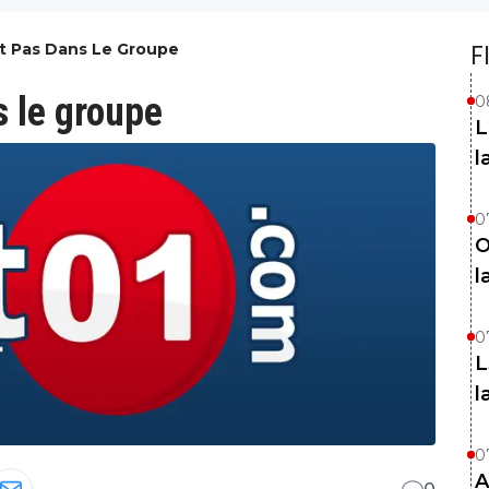
t Pas Dans Le Groupe
F
s le groupe
0
L
l
0
O
l
0
L
l
0
A