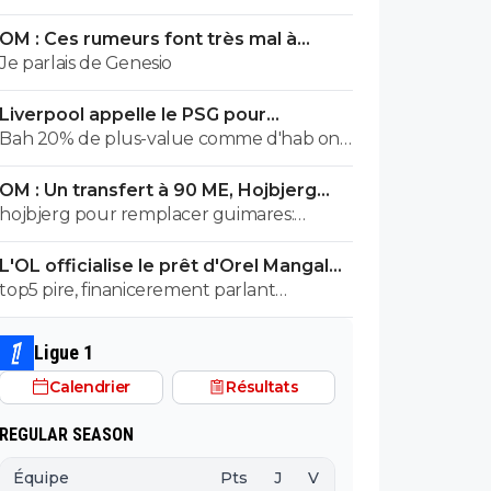
salaire annuel qui est, à 500000e près,
OM : Ces rumeurs font très mal à
égal à la masse salariale brute de l effectif
Bruno Genesio
Je parlais de Genesio
entier de malaga en liga 😂
Liverpool appelle le PSG pour
renoncer à Barcola
Bah 20% de plus-value comme d'hab on
prend
OM : Un transfert à 90 ME, Hojbjerg
s'en va
hojbjerg pour remplacer guimares:
mouillez vous la nuque avant quand
L'OL officialise le prêt d'Orel Mangala
même
à Getafe
top5 pire, finanicerement parlant
surement, sportivement parlant on a eu
des casseroles bien pire
Ligue 1
Calendrier
Résultats
REGULAR SEASON
Équipe
Pts
J
V
N
D
BP
B