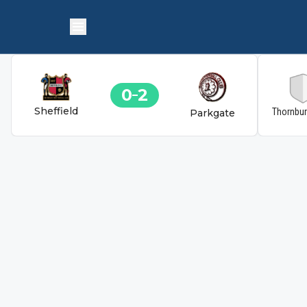
0
2
Sheffield
Thornbu
Parkgate