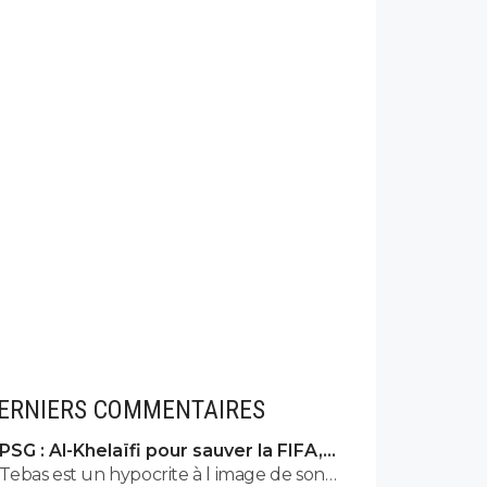
ERNIERS COMMENTAIRES
PSG : Al-Khelaïfi pour sauver la FIFA,
c'est son cauchemar
Tebas est un hypocrite à l image de son