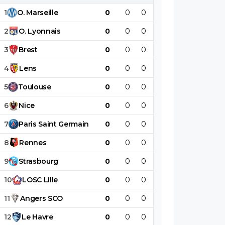
1
O
.
Marseille
0
0
0
0
0
0
2
O
.
Lyonnais
0
0
0
0
0
0
3
Brest
0
0
0
0
0
0
4
Lens
0
0
0
0
0
0
5
Toulouse
0
0
0
0
0
0
6
Nice
0
0
0
0
0
0
7
Paris
Saint
Germain
0
0
0
0
0
0
8
Rennes
0
0
0
0
0
0
9
Strasbourg
0
0
0
0
0
0
10
LOSC
Lille
0
0
0
0
0
0
11
Angers
SCO
0
0
0
0
0
0
12
Le
Havre
0
0
0
0
0
0