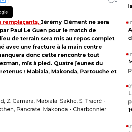
0
l
ogle
es remplaçants,
Jérémy Clément ne sera
0
A
par Paul Le Guen pour le match de
d
ieu de terrain sera mis au repos complet
ué avec une fracture à la main contre
 manquera donc cette rencontre tout
0
M
ezman, mis à pied. Quatre jeunes du
p
 retenus : Mabiala, Makonda, Partouche et
0
L
d, Z. Camara, Mabiala, Sakho, S. Traoré -
p
then, Pancrate, Makonda - Charbonnier,
1
.
0