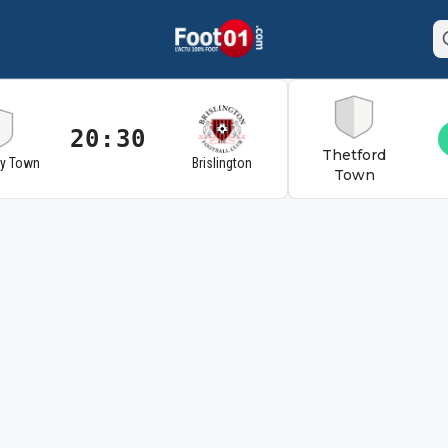
20:30
Thetford
ry Town
Brislington
Town