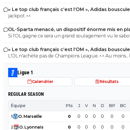
« Le top club français c’est l’OM », Adidas bouscule
PSG
jackpot ^^
OL-Sparta menacé, un dispositif énorme mis en pl
Si l'OL gagne ce sera un grand soulagement vu le sab
incroyable du farfelu sans froc Fonseca au match allé. S
« Le top club français c’est l’OM », Adidas bouscule
perd ce sera aussi une grande victoire et une énorme
PSG
L'OL n'achète pas de Champions League. ^^ Au moins... l'OM a
délivrance avec un possible licenciement de ce clown.
un point commun avec le PSG. Mdr Adidas ne se trompe pas
avec l'OL qui est une valeur sûre... contrairement à l'OM
Ligue 1
Calendrier
Résultats
REGULAR SEASON
Équipe
Pts
J
V
N
D
BP
BC
1
O
.
Marseille
0
0
0
0
0
0
0
2
O
.
Lyonnais
0
0
0
0
0
0
0