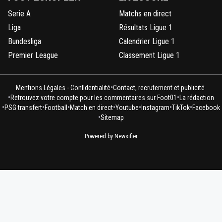
Serie A
Matchs en direct
Liga
Résultats Ligue 1
Bundesliga
Calendrier Ligue 1
Premier League
Classement Ligue 1
•
Mentions Légales - Confidentialité
Contact, recrutement et publicité
•
•
Retrouvez votre compte pour les commentaires sur Foot01
La rédaction
•
•
•
•
•
•
•
PSG transfert
Football
Match en direct
Youtube
Instagram
TikTok
Facebook
•
Sitemap
Powered by Newsifier