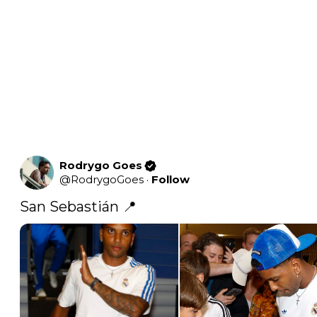
Rodrygo Goes
@
RodrygoGoes
·
Follow
San Sebastián 📍 