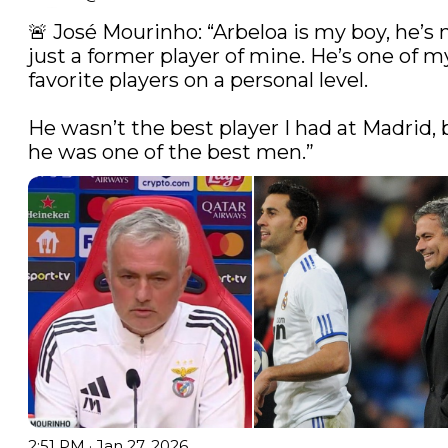
🚨 José Mourinho: “Arbeloa is my boy, he’s n
just a former player of mine. He’s one of my
favorite players on a personal level.

He wasn’t the best player I had at Madrid, b
he was one of the best men.” 
2:51 PM · Jan 27, 2026