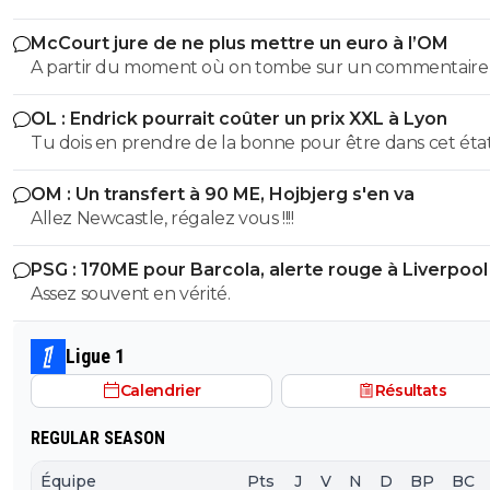
McCourt jure de ne plus mettre un euro à l’OM
A partir du moment où on tombe sur un commentaire
Raymonde on sait qu'on tombe sur un commentaire d
OL : Endrick pourrait coûter un prix XXL à Lyon
teubé 😂🤣🤣 PS: ce crétin prétend qu'un commentaire avec
Tu dois en prendre de la bonne pour être dans cet état 
emoji est un commentaire de teubé? C'est marrant sur
Twitter/X Obama, Musk et tout un tas de prix Nobel uti
OM : Un transfert à 90 ME, Hojbjerg s'en va
énormément les emojis... Encore des teubés c'est ça? A
Allez Newcastle, régalez vous !!!!
de Raymonde va, encore une fois bâchée 😂🤣🤣
PSG : 170ME pour Barcola, alerte rouge à Liverpool
Assez souvent en vérité.
Ligue 1
Calendrier
Résultats
REGULAR SEASON
Équipe
Pts
J
V
N
D
BP
BC