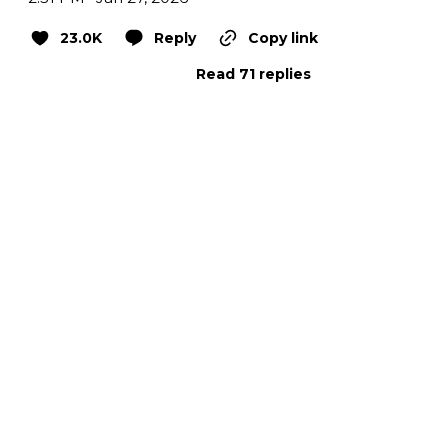
23.0K
Reply
Copy link
Read 71 replies