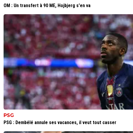
OM : Un transfert à 90 ME, Hojbjerg s'en va
PSG
PSG : Dembélé annule ses vacances, il veut tout casser