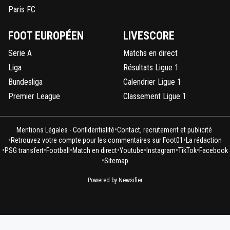
Paris FC
FOOT EUROPÉEN
LIVESCORE
Serie A
Matchs en direct
Liga
Résultats Ligue 1
Bundesliga
Calendrier Ligue 1
Premier League
Classement Ligue 1
•
Mentions Légales - Confidentialité
Contact, recrutement et publicité
•
•
Retrouvez votre compte pour les commentaires sur Foot01
La rédaction
•
•
•
•
•
•
•
PSG transfert
Football
Match en direct
Youtube
Instagram
TikTok
Facebook
•
Sitemap
Powered by Newsifier