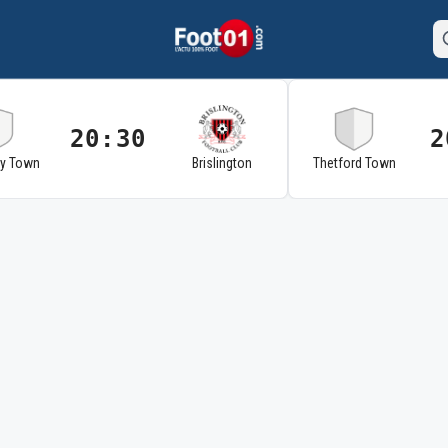
20:30
2
ry Town
Brislington
Thetford Town