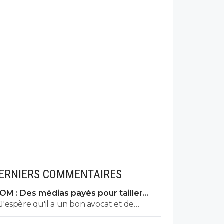
ERNIERS COMMENTAIRES
OM : Des médias payés pour tailler
l’OL, McCourt accusé
J'espère qu'il a un bon avocat et de
bonnes preuves parce qu'il va vite