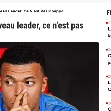
veau Leader, Ce N’est Pas Mbappé
F
veau leader, ce n’est pas
0
L
l
0
O
j
0
L
C
0
O