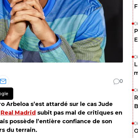
F
0
P
E
0
L
m
0
0
ogle
R
o Arbeloa s’est attardé sur le cas Jude
B
u
Real Madrid
subit pas mal de critiques en
lais possède l’entière confiance de son
0
rs du terrain.
O