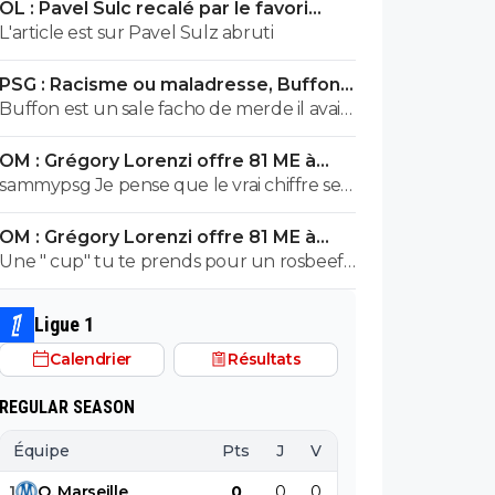
OL : Pavel Sulc recalé par le favori
exploser en vol avec ses différentes
numéro 1 du mercato
L'article est sur Pavel Sulz abruti
révélations
PSG : Racisme ou maladresse, Buffon
écarte Suzuki
Buffon est un sale facho de merde il avait
le numéro 88 cetait pas un hasard...
OM : Grégory Lorenzi offre 81 ME à
Frank McCourt
sammypsg Je pense que le vrai chiffre se
situe entre 620 et 700 M
OM : Grégory Lorenzi offre 81 ME à
Frank McCourt
Une " cup" tu te prends pour un rosbeef
? Lol
Ligue 1
Calendrier
Résultats
REGULAR SEASON
Équipe
Pts
J
V
N
D
BP
B
1
O
.
Marseille
0
0
0
0
0
0