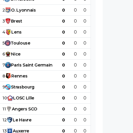
2
O
.
Lyonnais
0
0
0
0
0
0
3
Brest
0
0
0
0
0
0
4
Lens
0
0
0
0
0
0
5
Toulouse
0
0
0
0
0
0
6
Nice
0
0
0
0
0
0
7
Paris
Saint
Germain
0
0
0
0
0
0
8
Rennes
0
0
0
0
0
0
9
Strasbourg
0
0
0
0
0
0
10
LOSC
Lille
0
0
0
0
0
0
11
Angers
SCO
0
0
0
0
0
0
12
Le
Havre
0
0
0
0
0
0
13
Auxerre
0
0
0
0
0
0