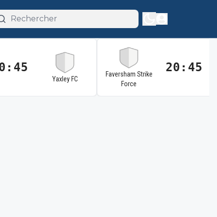
0:45
20:45
Faversham Strike
Yaxley FC
Force