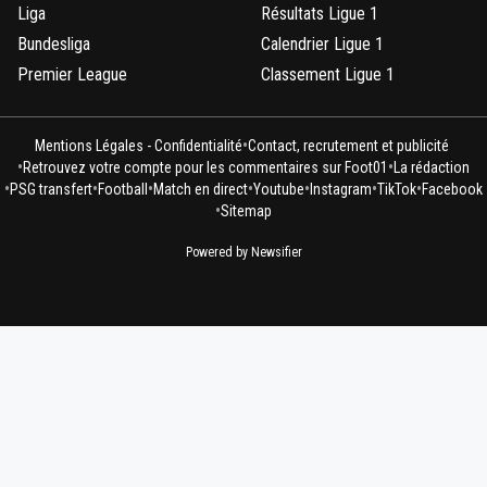
Liga
Résultats Ligue 1
Bundesliga
Calendrier Ligue 1
Premier League
Classement Ligue 1
•
Mentions Légales - Confidentialité
Contact, recrutement et publicité
•
•
Retrouvez votre compte pour les commentaires sur Foot01
La rédaction
•
•
•
•
•
•
•
PSG transfert
Football
Match en direct
Youtube
Instagram
TikTok
Facebook
•
Sitemap
Powered by Newsifier