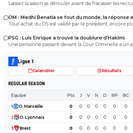
parler
Laissez la saison se dérouler avant de fracasser les recr
déterminer
OM : Medhi Benatia se fout du monde, la réponse 
violente
Tout achat du DS est validé par le president, encore pl
quand ce president est la depuis plus de 5ans et que c e
PSG : Luis Enrique a trouvé la doublure d'Hakimi
qui a signé les accords avec l UEFA. On peut reprocher à
Une personne passant devant la Cour Criminelle a un 
Benatia le choix de certains joueurs, ou certaines décisi
plus de 5 % de chance d'être acquitée. Donc...
sportif, mais le financier etait du ressort de Longoria.
Ligue 1
Calendrier
Résultats
REGULAR SEASON
Équipe
Pts
J
V
N
D
BP
BC
1
O
.
Marseille
0
0
0
0
0
0
0
2
O
.
Lyonnais
0
0
0
0
0
0
0
3
Brest
0
0
0
0
0
0
0