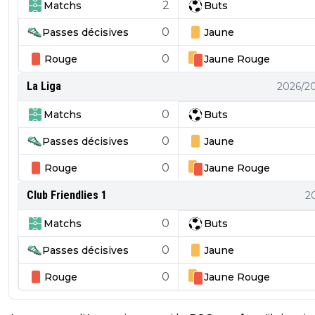
2
Matchs
Buts
0
Passes décisives
Jaune
0
Rouge
Jaune
Rouge
La Liga
2026/2
0
Matchs
Buts
0
Passes décisives
Jaune
0
Rouge
Jaune
Rouge
Club Friendlies 1
2
0
Matchs
Buts
0
Passes décisives
Jaune
0
Rouge
Jaune
Rouge