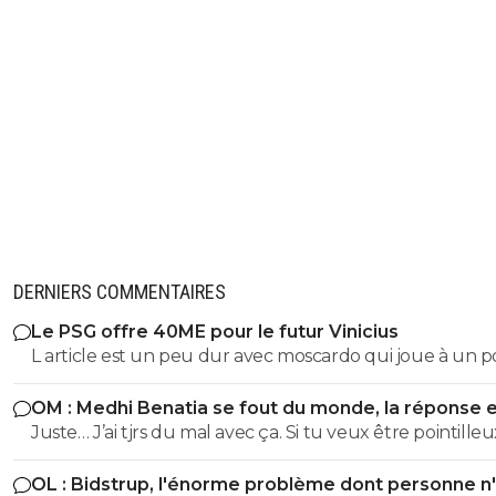
DERNIERS COMMENTAIRES
Le PSG offre 40ME pour le futur Vinicius
L article est un peu dur avec moscardo qui joue à un p
plus compliqué pour se mettre en valeur surtout qua
OM : Medhi Benatia se fout du monde, la réponse 
fais face à la concurrence des milieux actuels titulaires, 
violente
Juste… J’ai tjrs du mal avec ça. Si tu veux être pointilleu
logique que ce joueur de 20 ans soit prêté pour s ague
etc…oui Mais c’est pas eux qui courent (ou pas) sur le te
en attendant son tour et prendre du temps de jeu, po
OL : Bidstrup, l'énorme problème dont personne n
aussi…
il n a pas encore floppé, c est encore trop tôt pour le