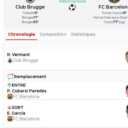
Match terminé
Club Brugge
FC Barcelon
Tresoldi
6
'
Torres García
8
'
Borges
17
'
Yamal Nasraoui Eba
Borges
63
'
Tzolis
77
'
(og)
Chronologie
Composition
Statistiques
R. Vermant
Club Brugge
Remplacement
ENTRE
P. Cubarsí Paredes
FC Barcelona
SORT
E. García
FC Barcelona