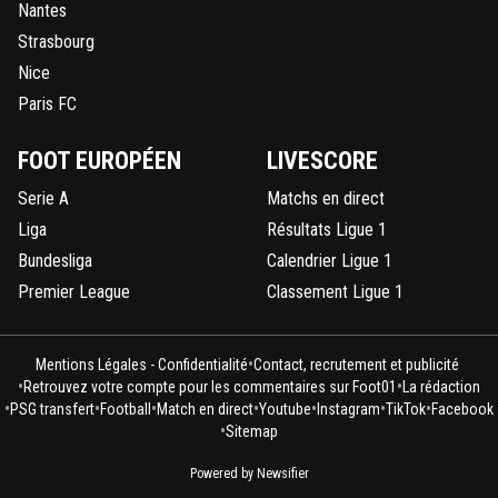
Nantes
Strasbourg
Nice
Paris FC
FOOT EUROPÉEN
LIVESCORE
Serie A
Matchs en direct
Liga
Résultats Ligue 1
Bundesliga
Calendrier Ligue 1
Premier League
Classement Ligue 1
•
Mentions Légales - Confidentialité
Contact, recrutement et publicité
•
•
Retrouvez votre compte pour les commentaires sur Foot01
La rédaction
•
•
•
•
•
•
•
PSG transfert
Football
Match en direct
Youtube
Instagram
TikTok
Facebook
•
Sitemap
Powered by Newsifier