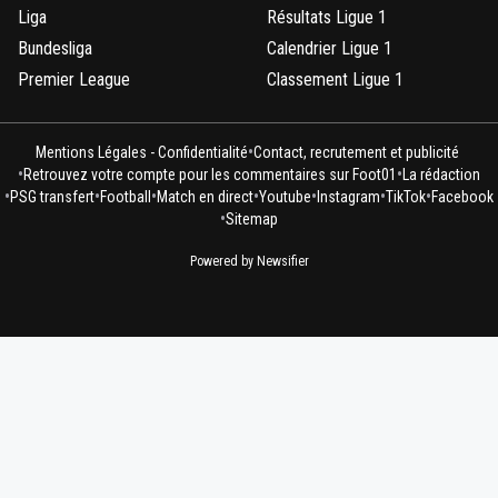
Liga
Résultats Ligue 1
Bundesliga
Calendrier Ligue 1
Premier League
Classement Ligue 1
•
Mentions Légales - Confidentialité
Contact, recrutement et publicité
•
•
Retrouvez votre compte pour les commentaires sur Foot01
La rédaction
•
•
•
•
•
•
•
PSG transfert
Football
Match en direct
Youtube
Instagram
TikTok
Facebook
•
Sitemap
Powered by Newsifier