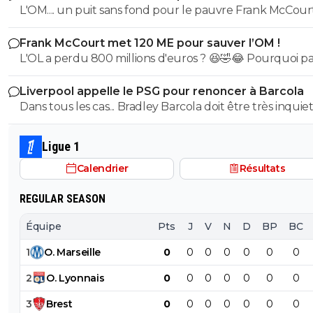
L'OM.... un puit sans fond pour le pauvre Frank McCourt
Frank McCourt met 120 ME pour sauver l’OM !
L'OL a perdu 800 millions d'euros ? 😆🤣😂 Pourquoi pas un
milliard tant que tu y es ! ^^
Liverpool appelle le PSG pour renoncer à Barcola
Dans tous les cas... Bradley Barcola doit être très inquiet. C
qui est vraiment compréhensible lorsque l'on sait co
le PSG a traiter Kylian Mbappé lorsqu'il avait voulu quit
Ligue 1
PSG.
Calendrier
Résultats
REGULAR SEASON
Équipe
Pts
J
V
N
D
BP
BC
1
O
.
Marseille
0
0
0
0
0
0
0
2
O
.
Lyonnais
0
0
0
0
0
0
0
3
Brest
0
0
0
0
0
0
0