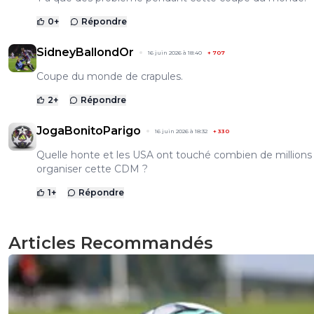
0
+
Répondre
SidneyBallondOr
16 juin 2026 à 18:40
+
707
Coupe du monde de crapules.
2
+
Répondre
JogaBonitoParigo
16 juin 2026 à 18:32
+
330
Quelle honte et les USA ont touché combien de millions
organiser cette CDM ?
1
+
Répondre
Articles Recommandés