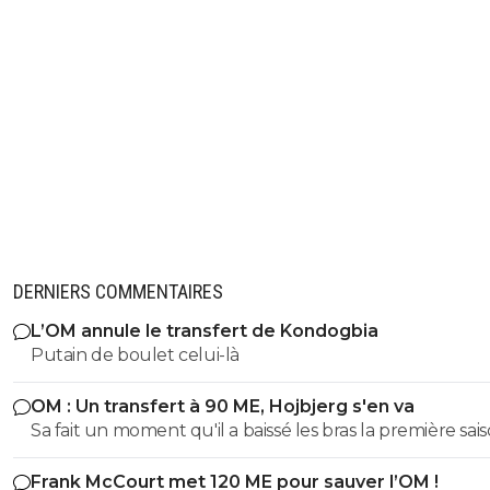
DERNIERS COMMENTAIRES
L’OM annule le transfert de Kondogbia
Putain de boulet celui-là
OM : Un transfert à 90 ME, Hojbjerg s'en va
Sa fait un moment qu'il a baissé les bras la première saiso
etait top mais depuis quelques match etait en dessus. 
Frank McCourt met 120 ME pour sauver l’OM !
et bon vent a lui pour le reste de sa carrière ...