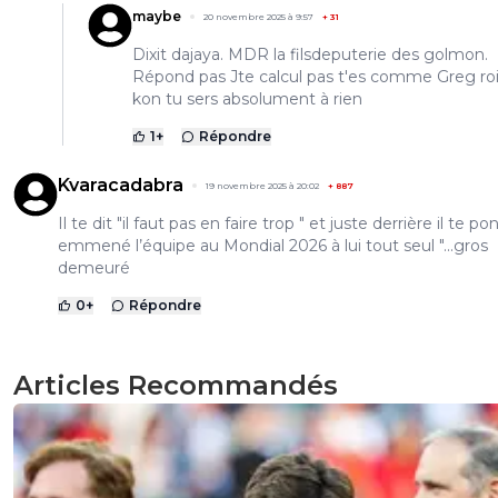
maybe
20 novembre 2025 à 9:57
+
31
Dixit dajaya. MDR la filsdeputerie des golmon.
Répond pas Jte calcul pas t'es comme Greg ro
kon tu sers absolument à rien
1
+
Répondre
Kvaracadabra
19 novembre 2025 à 20:02
+
887
Il te dit "il faut pas en faire trop " et juste derrière il te pon
emmené l’équipe au Mondial 2026 à lui tout seul "...gros
demeuré
0
+
Répondre
Articles Recommandés