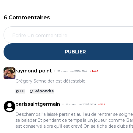
6 Commentaires
PUBLIER
raymond-point
20 novembre 2025 à 10:41
+
1440
Grégory Schneider est détestable.
0
+
Répondre
parissaintgermain
19 novembre 2025 à 20:14
+
1132
Deschamps l'a laissé partir et au lieu de rentrer se soigner
se balader.Et pendant ce temps là un joueur comme Bar
est conservé alors qu'il est crevé.On se fiche des clubs fr