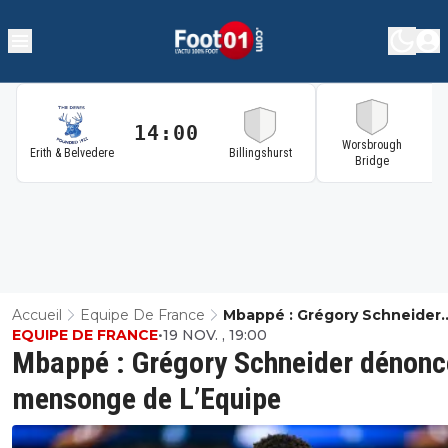
14:00
1
Worsbrough
Erith & Belvedere
Billingshurst
Bridge
Accueil
Equipe De France
Mbappé : Grégory Schneider
EQUIPE DE FRANCE
•
19 NOV. , 19:00
Dénonce Le Mensonge De
Mbappé : Grégory Schneider dénonc
L’Equipe
mensonge de L’Equipe