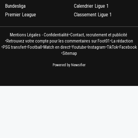
Bundesliga
Calendrier Ligue 1
Premier League
Classement Ligue 1
•
Mentions Légales - Confidentialité
Contact, recrutement et publicité
•
•
Retrouvez votre compte pour les commentaires sur Foot01
La rédaction
•
•
•
•
•
•
•
PSG transfert
Football
Match en direct
Youtube
Instagram
TikTok
Facebook
•
Sitemap
Powered by Newsifier