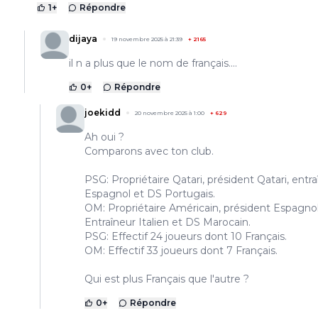
1
+
Répondre
dijaya
19 novembre 2025 à 21:39
+
2165
il n a plus que le nom de français....
0
+
Répondre
joekidd
20 novembre 2025 à 1:00
+
629
Ah oui ?
Comparons avec ton club.
PSG: Propriétaire Qatari, président Qatari, entr
Espagnol et DS Portugais.
OM: Propriétaire Américain, président Espagnol
Entraîneur Italien et DS Marocain.
PSG: Effectif 24 joueurs dont 10 Français.
OM: Effectif 33 joueurs dont 7 Français.
Qui est plus Français que l'autre ?
0
+
Répondre