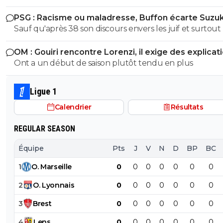
PSG : Racisme ou maladresse, Buffon écarte Suzuk
Sauf qu'après 38 son discours envers les juif et surtout 
nouvelles loies antisémites quil avait pondu étaient tou
OM : Gouiri rencontre Lorenzi, il exige des explicat
autre que son discours de 1932 Espece de benêt ,apres si tu
Ont a un début de saison plutôt tendu en plus
cherche a avoir raison la ou tu as tort alors je te laisse se
maladie mentale jai pas les facultés je suis pas toubib ni
psychiatre
Ligue 1
Calendrier
Résultats
REGULAR SEASON
Équipe
Pts
J
V
N
D
BP
BC
1
O
.
Marseille
0
0
0
0
0
0
0
2
O
.
Lyonnais
0
0
0
0
0
0
0
3
Brest
0
0
0
0
0
0
0
4
Lens
0
0
0
0
0
0
0