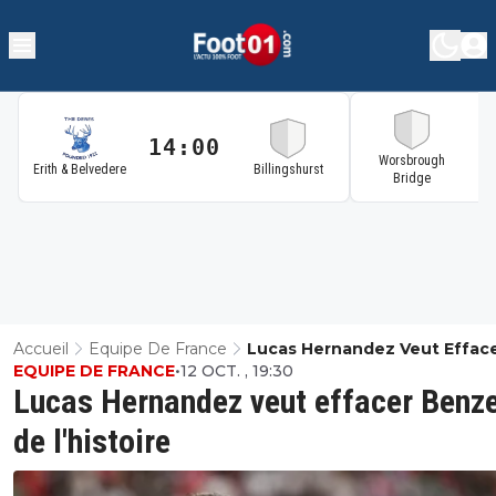
14:00
1
Worsbrough
Erith & Belvedere
Billingshurst
Bridge
Accueil
Equipe De France
Lucas Hernandez Veut Effac
EQUIPE DE FRANCE
•
12 OCT. , 19:30
Benzema De L'histoire
Lucas Hernandez veut effacer Ben
de l'histoire