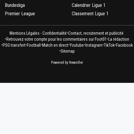
Bundesliga
Calendrier Ligue 1
Premier League
Classement Ligue 1
•
Mentions Légales - Confidentialité
Contact, recrutement et publicité
•
•
Retrouvez votre compte pour les commentaires sur Foot01
La rédaction
•
•
•
•
•
•
•
PSG transfert
Football
Match en direct
Youtube
Instagram
TikTok
Facebook
•
Sitemap
Powered by Newsifier