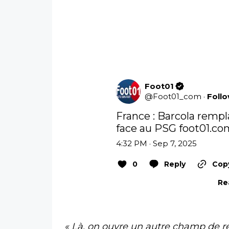
Foot01
@
Foot01_com
·
Foll
France : Barcola remp
face au PSG 
foot01.co
4:32 PM · Sep 7, 2025
0
Reply
Copy
Re
« Là, on ouvre un autre champ de r