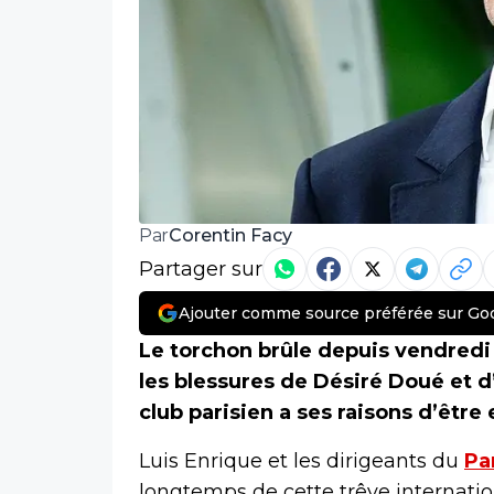
Corentin Facy
Par
Partager sur
Ajouter comme source préférée sur Go
Le torchon brûle depuis vendredi 
les blessures de Désiré Doué et 
club parisien a ses raisons d’être 
Luis Enrique et les dirigeants du
Pa
longtemps de cette trêve internati