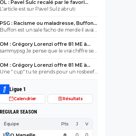
OL : Pavel Sulc recalé par le favori
exploser en vol avec ses différentes
numéro 1 du mercato
L'article est sur Pavel Sulz abruti
révélations
PSG : Racisme ou maladresse, Buffon
écarte Suzuki
Buffon est un sale facho de merde il avait
le numéro 88 cetait pas un hasard...
OM : Grégory Lorenzi offre 81 ME à
Frank McCourt
sammypsg Je pense que le vrai chiffre se
situe entre 620 et 700 M
OM : Grégory Lorenzi offre 81 ME à
Frank McCourt
Une " cup" tu te prends pour un rosbeef
? Lol
Ligue 1
Calendrier
Résultats
REGULAR SEASON
Équipe
Pts
J
V
N
D
BP
B
1
O
.
Marseille
0
0
0
0
0
0