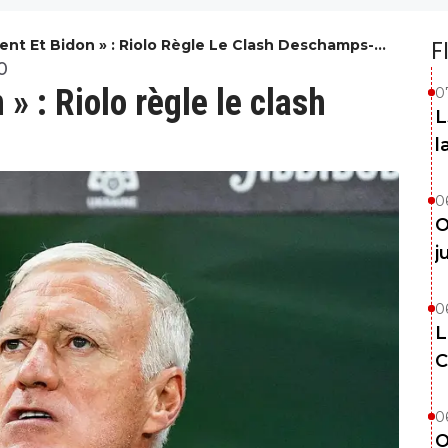
ent Et Bidon » : Riolo Règle Le Clash Deschamps-
F
0
» : Riolo règle le clash
0
L
l
0
O
j
0
L
C
0
O