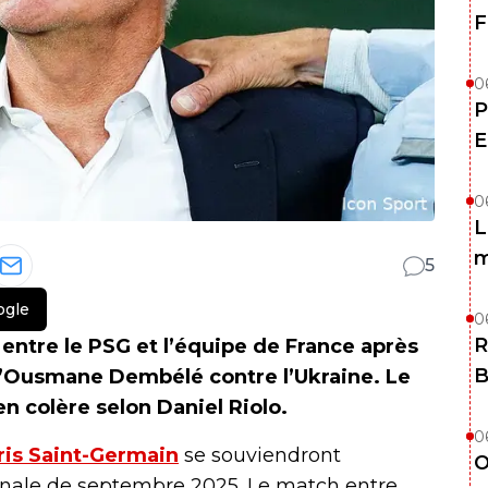
F
0
P
E
0
L
m
5
ogle
0
R
entre le PSG et l’équipe de France après
B
d’Ousmane Dembélé contre l’Ukraine. Le
en colère selon Daniel Riolo.
0
ris Saint-Germain
se souviendront
O
onale de septembre 2025. Le match entre