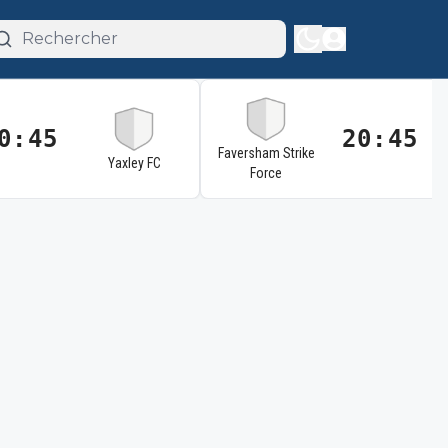
0:45
20:45
Faversham Strike
Yaxley FC
Force