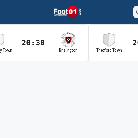
20:30
2
ry Town
Brislington
Thetford Town