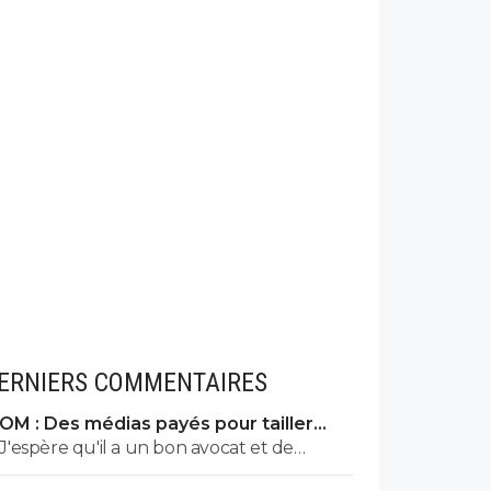
ERNIERS COMMENTAIRES
OM : Des médias payés pour tailler
l’OL, McCourt accusé
J'espère qu'il a un bon avocat et de
bonnes preuves parce qu'il va vite