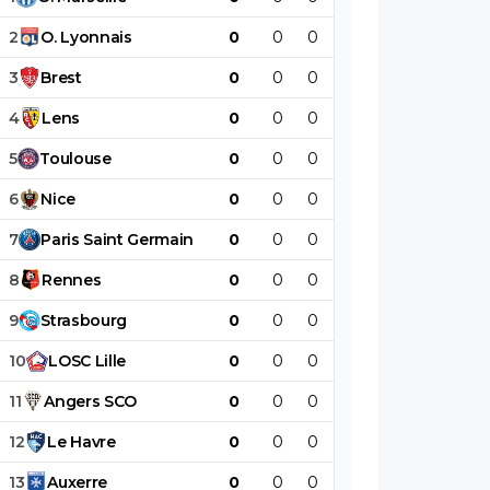
2
O
.
Lyonnais
0
0
0
0
0
0
3
Brest
0
0
0
0
0
0
4
Lens
0
0
0
0
0
0
5
Toulouse
0
0
0
0
0
0
6
Nice
0
0
0
0
0
0
7
Paris
Saint
Germain
0
0
0
0
0
0
8
Rennes
0
0
0
0
0
0
9
Strasbourg
0
0
0
0
0
0
10
LOSC
Lille
0
0
0
0
0
0
11
Angers
SCO
0
0
0
0
0
0
12
Le
Havre
0
0
0
0
0
0
13
Auxerre
0
0
0
0
0
0