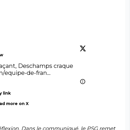
ow
laçant, Deschamps craque 
m/equipe-de-fran…
 link
ad more on X
éflexion. Dans le communiqué, le PSG remet