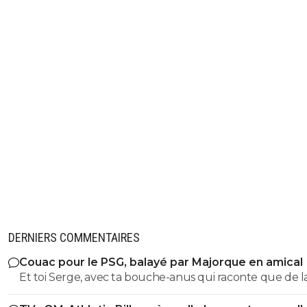
DERNIERS COMMENTAIRES
Couac pour le PSG, balayé par Majorque en amical
Et toi Serge, avec ta bouche-anus qui raconte que de l
merde, tu te permets de traiter les gens de fouine 😂