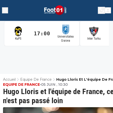
17:00
1
Universitatea
KuPS
Inter Turku
Craiova
Accueil
Equipe De France
Hugo Lloris Et L'équipe De Fr
EQUIPE DE FRANCE
•
05 JUIN , 10:30
Ce N'est Pas Passé Loin
Hugo Lloris et l'équipe de France, c
n'est pas passé loin