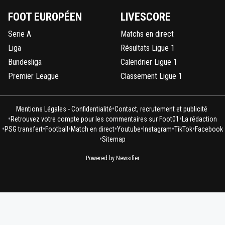
FOOT EUROPÉEN
LIVESCORE
Serie A
Matchs en direct
Liga
Résultats Ligue 1
Bundesliga
Calendrier Ligue 1
Premier League
Classement Ligue 1
•
Mentions Légales - Confidentialité
Contact, recrutement et publicité
•
•
Retrouvez votre compte pour les commentaires sur Foot01
La rédaction
•
•
•
•
•
•
•
PSG transfert
Football
Match en direct
Youtube
Instagram
TikTok
Facebook
•
Sitemap
Powered by Newsifier