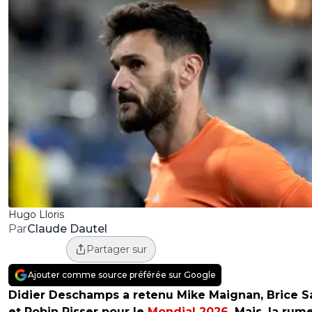
Hugo Lloris
Claude Dautel
Par
Partager sur
Ajouter comme source préférée sur Google
Didier Deschamps a retenu Mike Maignan, Brice 
et Robin Risser pour le
Mondial 2026
. Mais, la rum