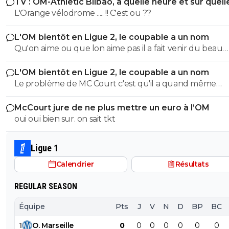
TV : OM-Athletic Bilbao, à quelle heure et sur quell
chaîne ?
L'Orange vélodrome ..... !! C'est ou ??
L'OM bientôt en Ligue 2, le coupable a un nom
Qu'on aime ou que lon aime pas il a fait venir du beau
monde que meme pas en rêve tu aurais pu l'esperer mo
L'OM bientôt en Ligue 2, le coupable a un nom
veux plus a mac court qui na pas suivie contre vents et
Le problème de MC Court c'est qu'il a quand même
marées et qui ferme le robinet a la premiere déconvenu
cautionné ce que faisait Longoria et s'il y a un coupable 
faut avoir moyen de ses ambitiion et accepter de pouvoir se
McCourt jure de ne plus mettre un euro à l’OM
bien lui. Quand à la relégation en Ligue 2, je n'y crois p
planter sur X millions d'euros, regarde PSG si le prince avait
oui oui bien sur. on sait tkt
tout.
fermé le robinet apres les echec a plusieurs centaine d
millions comme draxler, Jésé, et tant d'autre... si tu veut
réussir tu envoie la caillasse quitte a ne pas avoir peur 
Ligue 1
planter .. cest tout
Calendrier
Résultats
REGULAR SEASON
Équipe
Pts
J
V
N
D
BP
BC
1
O
.
Marseille
0
0
0
0
0
0
0