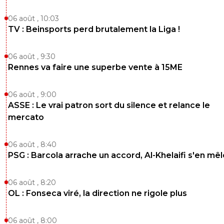
06 août , 10:03
TV : Beinsports perd brutalement la Liga !
06 août , 9:30
Rennes va faire une superbe vente à 15ME
06 août , 9:00
ASSE : Le vrai patron sort du silence et relance le
mercato
06 août , 8:40
PSG : Barcola arrache un accord, Al-Khelaifi s'en mêl
06 août , 8:20
OL : Fonseca viré, la direction ne rigole plus
06 août , 8:00