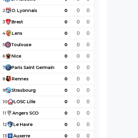
2
O
.
Lyonnais
0
0
0
0
0
0
3
Brest
0
0
0
0
0
0
4
Lens
0
0
0
0
0
0
5
Toulouse
0
0
0
0
0
0
6
Nice
0
0
0
0
0
0
7
Paris
Saint
Germain
0
0
0
0
0
0
8
Rennes
0
0
0
0
0
0
9
Strasbourg
0
0
0
0
0
0
10
LOSC
Lille
0
0
0
0
0
0
11
Angers
SCO
0
0
0
0
0
0
12
Le
Havre
0
0
0
0
0
0
13
Auxerre
0
0
0
0
0
0