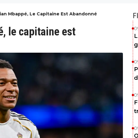
ylian Mbappé, Le Capitaine Est Abandonné
F
, le capitaine est
0
L
g
0
P
d
0
F
t
0
O