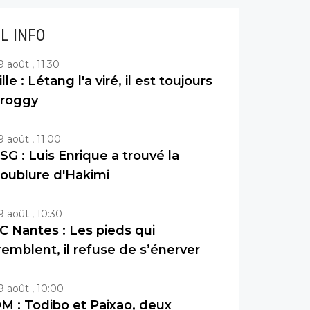
IL INFO
9 août , 11:30
ille : Létang l'a viré, il est toujours
roggy
9 août , 11:00
SG : Luis Enrique a trouvé la
oublure d'Hakimi
9 août , 10:30
C Nantes : Les pieds qui
remblent, il refuse de s’énerver
9 août , 10:00
M : Todibo et Paixao, deux