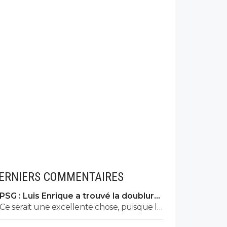
ERNIERS COMMENTAIRES
PSG : Luis Enrique a trouvé la doublure
d'Hakimi
Ce serait une excellente chose, puisque le
club a l'ambition de s'appuyer sur la