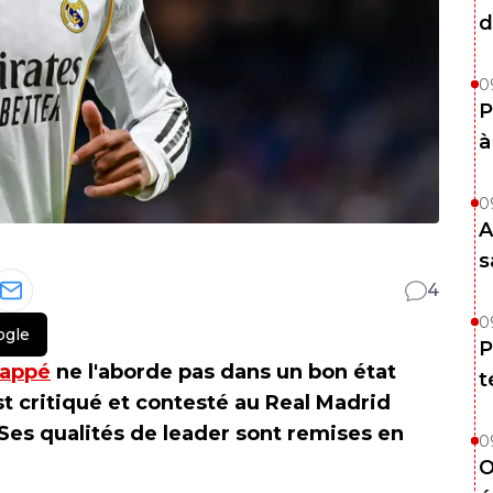
d
0
P
à
0
A
s
4
0
ogle
P
bappé
ne l'aborde pas dans un bon état
t
st critiqué et contesté au Real Madrid
Ses qualités de leader sont remises en
0
O