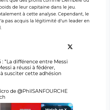
ment que des profils comme Dembélé ou
poids de leur capitaine dans le jeu.
otalement à cette analyse. Cependant, le
a pas acquis la légitimité d'un leader en
.
 "La différence entre Messi 
ssi a réussi à fédérer, 
à susciter cette adhésion 
icro de 
@PhilSANFOURCHE
ch
Watch on X