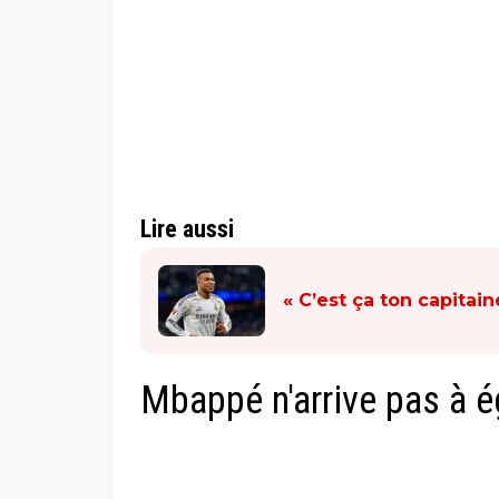
Lire aussi
« C’est ça ton capitai
Mbappé n'arrive pas à é