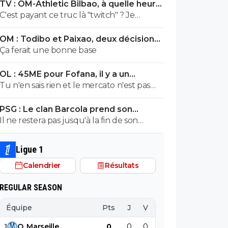
TV : OM-Athletic Bilbao, à quelle heure
formation.
et sur quelle chaîne ?
C'est payant ce truc là "twitch" ? Je
connais pas du tout 😅
OM : Todibo et Paixao, deux décisions
XXL à Marseille
Ça ferait une bonne base
OL : 45ME pour Fofana, il y a un
énorme problème
Tu n'en sais rien et le mercato n'est pas
terminé pour l'OM. Il n'est même pas
PSG : Le clan Barcola prend son
commencé. Je souhaite néanmoins une
téléphone et provoque un séisme
Il ne restera pas jusqu'à la fin de son
bonne saison à l'OL.
contrat il partira l'été prochain pour moins
cher au pire des cas. Encore qu'il n'est pas
Ligue 1
exclu qu'il finisse par s'imposer et décide
Calendrier
Résultats
de prolonger, le foot va vite.
REGULAR SEASON
Équipe
Pts
J
V
N
D
BP
B
1
O
.
Marseille
0
0
0
0
0
0