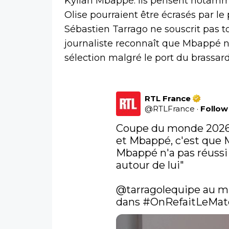
Kylian Mbappé. Ils pensent notam
Olise pourraient être écrasés par le 
Sébastien Tarrago ne souscrit pas t
journaliste reconnaît que Mbappé n'
sélection malgré le port du brassard
RTL France
@
RTLFrance
·
Follow
Coupe du monde 2026 :
et Mbappé, c'est que Me
Mbappé n'a pas réussi 
autour de lui"

@tarragolequipe
 au m
dans 
#OnRefaitLeMat