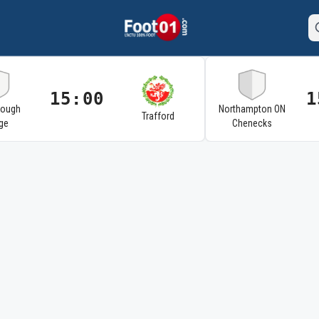
15:00
1
rough
Northampton ON
Trafford
ge
Chenecks