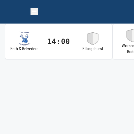
14:00
Worsb
Erith & Belvedere
Billingshurst
Brid