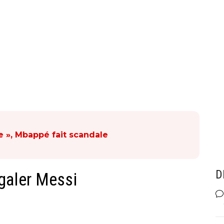
ne », Mbappé fait scandale
D
galer Messi