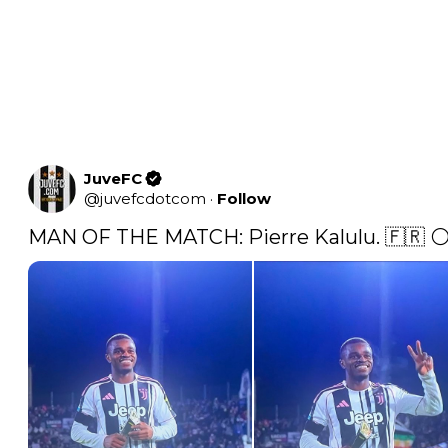
JuveFC
@
juvefcdotcom
·
Follow
MAN OF THE MATCH: Pierre Kalulu. 🇫🇷 ⚪️