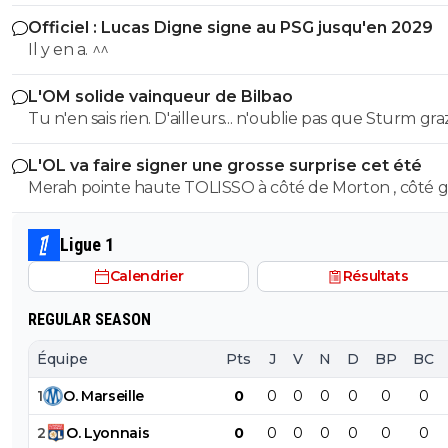
son prêt ça a permis de prendre le latéral droit suisse.
Officiel : Lucas Digne signe au PSG jusqu'en 2029
Il y en a. ^^
L'OM solide vainqueur de Bilbao
Tu n'en sais rien. D'ailleurs... n'oublie pas que Sturm graz...
peut tout à fair renverser la vapeur et éliminer le Fener
L'OL va faire signer une grosse surprise cet été
Merah pointe haute TOLISSO à côté de Morton , côté g
mais pouvant aussi se projeter devant et accompagner
Merah et/ou Fofana
Ligue 1
Calendrier
Résultats
REGULAR SEASON
Équipe
Pts
J
V
N
D
BP
BC
1
O
.
Marseille
0
0
0
0
0
0
0
2
O
.
Lyonnais
0
0
0
0
0
0
0