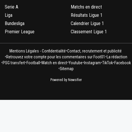
Serie A
Matchs en direct
Liga
Résultats Ligue 1
Bundesliga
Calendrier Ligue 1
Premier League
Classement Ligue 1
•
Mentions Légales - Confidentialité
Contact, recrutement et publicité
•
•
Retrouvez votre compte pour les commentaires sur Foot01
La rédaction
•
•
•
•
•
•
•
PSG transfert
Football
Match en direct
Youtube
Instagram
TikTok
Facebook
•
Sitemap
Powered by Newsifier