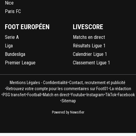
Nice
Paris FC
FOOT EUROPÉEN
LIVESCORE
Serie A
Matchs en direct
Liga
Résultats Ligue 1
Bundesliga
Calendrier Ligue 1
Premier League
Classement Ligue 1
•
Mentions Légales - Confidentialité
Contact, recrutement et publicité
•
•
Retrouvez votre compte pour les commentaires sur Foot01
La rédaction
•
•
•
•
•
•
•
PSG transfert
Football
Match en direct
Youtube
Instagram
TikTok
Facebook
•
Sitemap
Powered by Newsifier