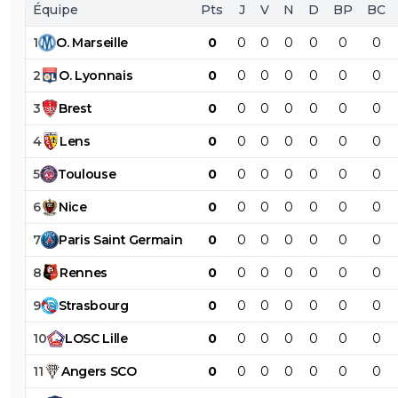
Équipe
Pts
J
V
N
D
BP
BC
1
O
.
Marseille
0
0
0
0
0
0
0
2
O
.
Lyonnais
0
0
0
0
0
0
0
3
Brest
0
0
0
0
0
0
0
4
Lens
0
0
0
0
0
0
0
5
Toulouse
0
0
0
0
0
0
0
6
Nice
0
0
0
0
0
0
0
7
Paris
Saint
Germain
0
0
0
0
0
0
0
8
Rennes
0
0
0
0
0
0
0
9
Strasbourg
0
0
0
0
0
0
0
10
LOSC
Lille
0
0
0
0
0
0
0
11
Angers
SCO
0
0
0
0
0
0
0