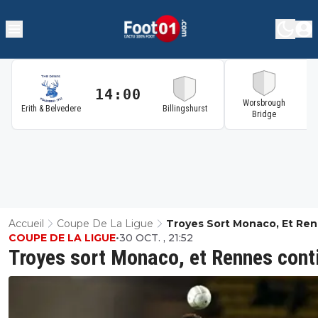
14:00
1
Worsbrough
Erith & Belvedere
Billingshurst
Bridge
Accueil
Coupe De La Ligue
Troyes Sort Monaco, Et Re
COUPE DE LA LIGUE
•
30 OCT. , 21:52
Continue
Troyes sort Monaco, et Rennes cont