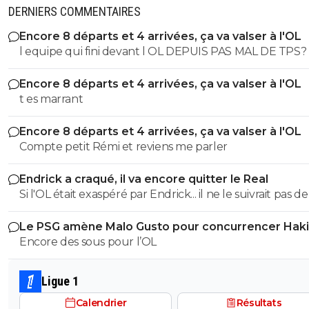
DERNIERS COMMENTAIRES
Encore 8 départs et 4 arrivées, ça va valser à l'OL
l equipe qui fini devant l OL DEPUIS PAS MAL DE TPS? lol. t
es tro malin toi
Encore 8 départs et 4 arrivées, ça va valser à l'OL
t es marrant
Encore 8 départs et 4 arrivées, ça va valser à l'OL
Compte petit Rémi et reviens me parler
Endrick a craqué, il va encore quitter le Real
Si l'OL était exaspéré par Endrick... il ne le suivrait pas de
près. Bref... Quand l'équipe sera complète... ce sera beaucoup
Le PSG amène Malo Gusto pour concurrencer Hak
mieux.
Encore des sous pour l’OL
Ligue 1
Calendrier
Résultats