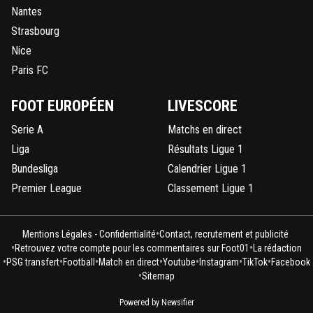
Nantes
Strasbourg
Nice
Paris FC
FOOT EUROPÉEN
LIVESCORE
Serie A
Matchs en direct
Liga
Résultats Ligue 1
Bundesliga
Calendrier Ligue 1
Premier League
Classement Ligue 1
•
Mentions Légales - Confidentialité
Contact, recrutement et publicité
•
•
Retrouvez votre compte pour les commentaires sur Foot01
La rédaction
•
•
•
•
•
•
•
PSG transfert
Football
Match en direct
Youtube
Instagram
TikTok
Facebook
•
Sitemap
Powered by Newsifier