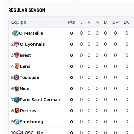
REGULAR SEASON
Équipe
Pts
J
V
N
D
BP
BC
1
O
.
Marseille
0
0
0
0
0
0
0
2
O
.
Lyonnais
0
0
0
0
0
0
0
3
Brest
0
0
0
0
0
0
0
4
Lens
0
0
0
0
0
0
0
5
Toulouse
0
0
0
0
0
0
0
6
Nice
0
0
0
0
0
0
0
7
Paris
Saint
Germain
0
0
0
0
0
0
0
8
Rennes
0
0
0
0
0
0
0
9
Strasbourg
0
0
0
0
0
0
0
10
LOSC
Lille
0
0
0
0
0
0
0