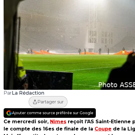
La Rédaction
Par
Partager sur
Ajouter comme source préférée sur Google
Ce mercredi soir,
Nîmes
reçoit l'AS Saint-Etienne 
le compte des 16es de finale de la
Coupe
de la Li