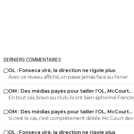
DERNIERS COMMENTAIRES
OL : Fonseca viré, la direction ne rigole plus
Avec ce niveau affiché, on passe jamais face au Fener
OM : Des médias payés pour tailler l’OL, McCourt
accusé
En tout cas, bravo au club, ils ont bien siphonné Franck
pour 0 trophée. Il a dépensé 2 à 4 fois plus que Louis-
OM : Des médias payés pour tailler l’OL, McCourt
Dreyfus qui avait remporté 4 titres ce qui était déjà peu.
accusé
Si c'est le cas, c'est complétement débile. Mc Court devr
savoir s'entourer. Du mal à comprendre comment un
OL : Fonseca viré, la direction ne rigole plus
homme d'affaire à la tête d'une fortune estimé à 1,38 mi