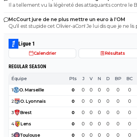
Il a tellement vu la légèreté des attaquants contre le Bé
selon Forbes se fasse balader comme ça.
qu'il a décidé d'en avoir qu'un et de se passer de jouer 
McCourt jure de ne plus mettre un euro à l’OM
profondeur avec un Himbert(mg), et de mettre Tolisso
Qu'il est stupide cet Olivier-aCon! Je lui dis que je ne lis 
poste où il est tout aussi inutile dans le jeu devant au m
ses commentaires puérils avec des émojis et il continue
ou derrière.
me répondre avec ses petites images de gogol. Ça pro
Ligue 1
bien ce que je dis, on voit tout de suite qu'on a affaire à
Calendrier
Résultats
teubé.^^
REGULAR SEASON
Équipe
Pts
J
V
N
D
BP
BC
1
O
.
Marseille
0
0
0
0
0
0
0
2
O
.
Lyonnais
0
0
0
0
0
0
0
3
Brest
0
0
0
0
0
0
0
4
Lens
0
0
0
0
0
0
0
5
Toulouse
0
0
0
0
0
0
0