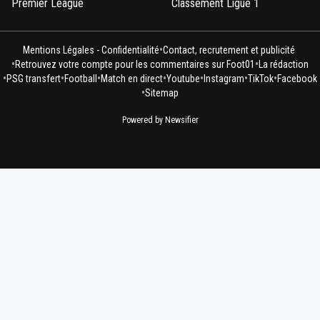
Premier League
Classement Ligue 1
•
Mentions Légales - Confidentialité
Contact, recrutement et publicité
•
•
Retrouvez votre compte pour les commentaires sur Foot01
La rédaction
•
•
•
•
•
•
•
PSG transfert
Football
Match en direct
Youtube
Instagram
TikTok
Facebook
•
Sitemap
Powered by Newsifier