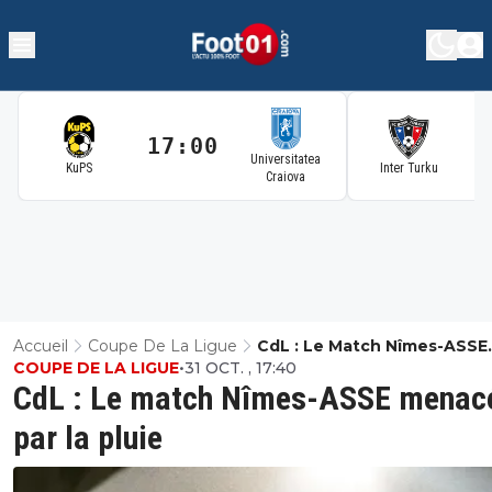
17:00
1
Universitatea
KuPS
Inter Turku
Craiova
Accueil
Coupe De La Ligue
CdL : Le Match Nîmes-ASSE
COUPE DE LA LIGUE
•
31 OCT. , 17:40
Menacé Par La Pluie
CdL : Le match Nîmes-ASSE menac
par la pluie