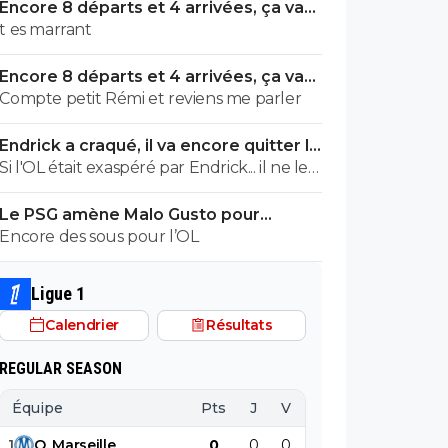
Encore 8 départs et 4 arrivées, ça va
valser à l'OL
t es marrant
Encore 8 départs et 4 arrivées, ça va
valser à l'OL
Compte petit Rémi et reviens me parler
Endrick a craqué, il va encore quitter le
Real
Si l'OL était exaspéré par Endrick... il ne le
suivrait pas de très près. Bref... Quand
Le PSG amène Malo Gusto pour
l'équipe sera complète... ce sera beaucoup
concurrencer Hakimi
Encore des sous pour l’OL
mieux.
Ligue 1
Calendrier
Résultats
REGULAR SEASON
Équipe
Pts
J
V
N
D
BP
B
1
O
.
Marseille
0
0
0
0
0
0