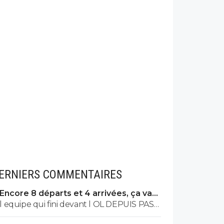
ERNIERS COMMENTAIRES
Encore 8 départs et 4 arrivées, ça va
valser à l'OL
l equipe qui fini devant l OL DEPUIS PAS
MAL DE TPS? lol. t es tro malin toi