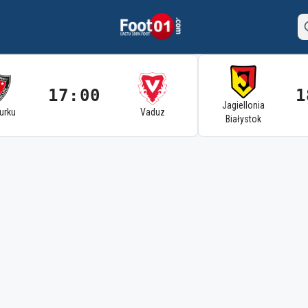
17:00
1
Jagiellonia
Turku
Vaduz
Białystok