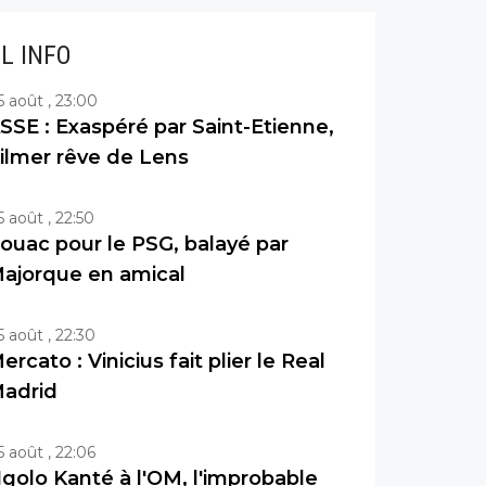
IL INFO
5 août , 23:00
SSE : Exaspéré par Saint-Etienne,
ilmer rêve de Lens
5 août , 22:50
ouac pour le PSG, balayé par
ajorque en amical
5 août , 22:30
ercato : Vinicius fait plier le Real
adrid
5 août , 22:06
golo Kanté à l'OM, l'improbable