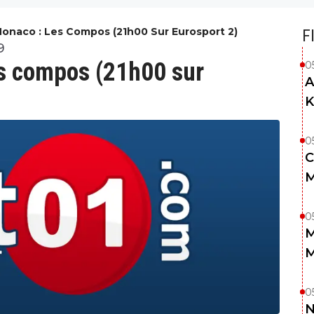
onaco : Les Compos (21h00 Sur Eurosport 2)
F
9
s compos (21h00 sur
0
A
K
0
C
M
0
M
M
0
N