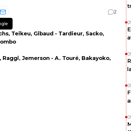
t
2
0
ogle
E
chs, Teikeu, Gibaud - Tardieur, Sacko,
a
Mbombo
0
e, Raggi, Jemerson - A. Touré, Bakayoko,
R
l
0
F
a
0
M