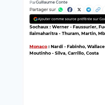
Guillaume Conte
Par
Partager sur
Ajouter comme source préférée sur Go
Sochaux : Werner - Faussurier, Fu
Ilaimaharitra - Thuram, Martin, 
Monaco
: Nardi - Fabinho, Wallac
Moutinho - Silva, Carrillo, Costa