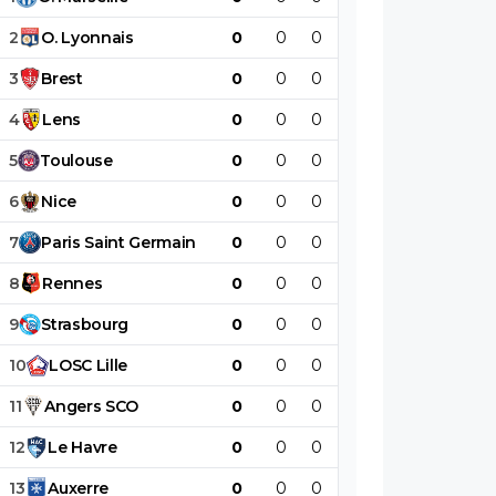
2
O
.
Lyonnais
0
0
0
0
0
0
3
Brest
0
0
0
0
0
0
4
Lens
0
0
0
0
0
0
5
Toulouse
0
0
0
0
0
0
6
Nice
0
0
0
0
0
0
7
Paris
Saint
Germain
0
0
0
0
0
0
8
Rennes
0
0
0
0
0
0
9
Strasbourg
0
0
0
0
0
0
10
LOSC
Lille
0
0
0
0
0
0
11
Angers
SCO
0
0
0
0
0
0
12
Le
Havre
0
0
0
0
0
0
13
Auxerre
0
0
0
0
0
0