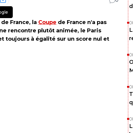
0
d
ogle
 de France, la
Coupe
de France n'a pas
0
L
e rencontre plutôt animée, le Paris
r
t toujours à égalité sur un score nul et
0
O
M
0
T
q
0
L