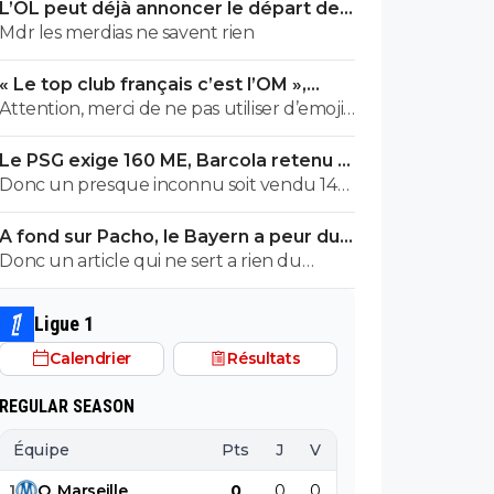
L’OL peut déjà annoncer le départ de
Fonseca
Mdr les merdias ne savent rien
« Le top club français c’est l’OM »,
Adidas bouscule le PSG
Attention, merci de ne pas utiliser d’emojis
en la présence de Raymond Q qui a un
Le PSG exige 160 ME, Barcola retenu à
traumatisme de l enfance lié à ces
Paris
Donc un presque inconnu soit vendu 140
derniers; pour le soutenir, vous pouvez
au Réal c'est normal et un double
adhérer à son association se prétendant
A fond sur Pacho, le Bayern a peur du
détenteur de la LDC soit à un prix faiblard
faire partie d’une « élite » littéraire se
PSG
Donc un article qui ne sert a rien du
normal ?? Messieurs les anglais allez vous
refusant catégoriquement l utilisation d
tout...ils auraient bien voulu mais
faire .....
emojis bien trop populaire à son goût et
finalement non...je peux en écrire 200 des
surtout incompréhensible pour ses gros
Ligue 1
articles comme ca !
globes oculaires de sardine. Cordialement.
Calendrier
Résultats
REGULAR SEASON
Équipe
Pts
J
V
N
D
BP
B
1
O
.
Marseille
0
0
0
0
0
0