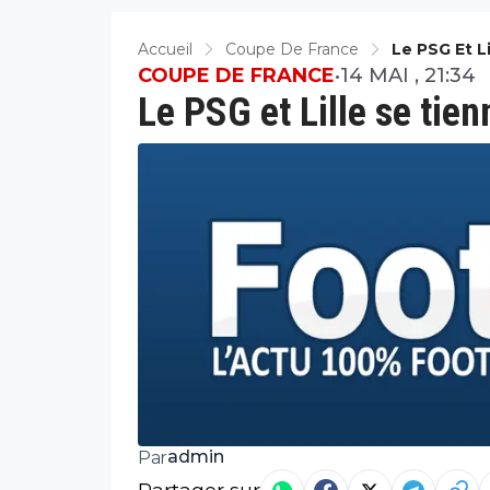
Accueil
Coupe De France
Le PSG Et L
COUPE DE FRANCE
•
14 MAI , 21:34
Le PSG et Lille se tien
admin
Par