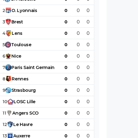
2
O
.
Lyonnais
0
0
0
0
0
0
3
Brest
0
0
0
0
0
0
4
Lens
0
0
0
0
0
0
5
Toulouse
0
0
0
0
0
0
6
Nice
0
0
0
0
0
0
7
Paris
Saint
Germain
0
0
0
0
0
0
8
Rennes
0
0
0
0
0
0
9
Strasbourg
0
0
0
0
0
0
10
LOSC
Lille
0
0
0
0
0
0
11
Angers
SCO
0
0
0
0
0
0
12
Le
Havre
0
0
0
0
0
0
13
Auxerre
0
0
0
0
0
0