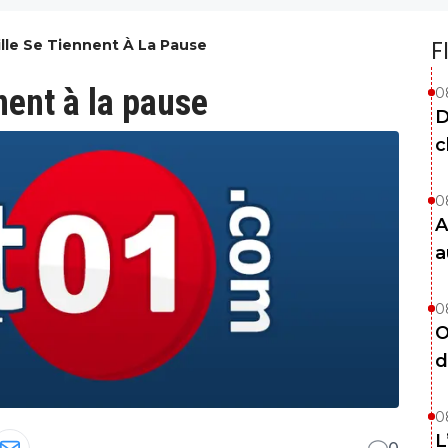
ille Se Tiennent À La Pause
F
nent à la pause
0
D
c
0
A
a
0
O
d
0
L