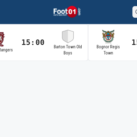
15:00
1
Barton Town Old
Bognor Regis
Rangers
Boys
Town