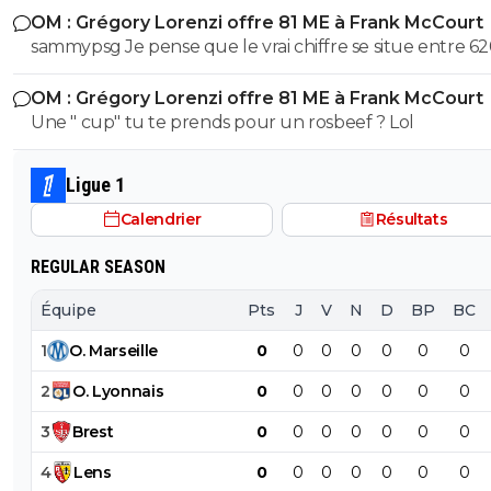
OM : Grégory Lorenzi offre 81 ME à Frank McCourt
sammypsg Je pense que le vrai chiffre se situe entre 62
700 M
OM : Grégory Lorenzi offre 81 ME à Frank McCourt
Une " cup" tu te prends pour un rosbeef ? Lol
Ligue 1
Calendrier
Résultats
REGULAR SEASON
Équipe
Pts
J
V
N
D
BP
BC
1
O
.
Marseille
0
0
0
0
0
0
0
2
O
.
Lyonnais
0
0
0
0
0
0
0
3
Brest
0
0
0
0
0
0
0
4
Lens
0
0
0
0
0
0
0