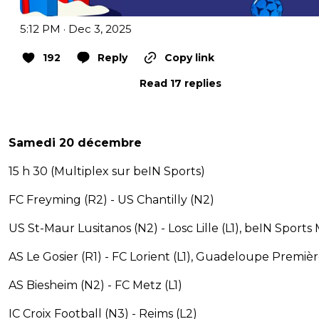
5:12 PM · Dec 3, 2025
192
Reply
Copy link
Read 17 replies
Samedi 20 décembre
15 h 30 (Multiplex sur beIN Sports)
FC Freyming (R2) - US Chantilly (N2)
US St-Maur Lusitanos (N2) - Losc Lille (L1), beIN Sports
AS Le Gosier (R1) - FC Lorient (L1), Guadeloupe Premiè
AS Biesheim (N2) - FC Metz (L1)
IC Croix Football (N3) - Reims (L2)