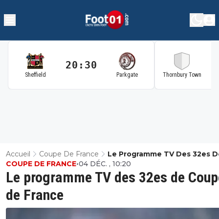
20:30
2
Sheffield
Parkgate
Thornbury Town
Accueil
Coupe De France
Le Programme TV Des 32es D
COUPE DE FRANCE
•
04 DÉC. , 10:20
Coupe De France
Le programme TV des 32es de Coup
de France