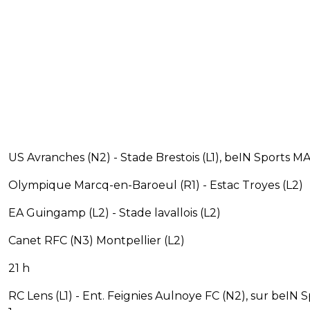
US Avranches (N2) - Stade Brestois (L1), beIN Sports M
Olympique Marcq-en-Baroeul (R1) - Estac Troyes (L2)
EA Guingamp (L2) - Stade lavallois (L2)
Canet RFC (N3) Montpellier (L2)
21 h
RC Lens (L1) - Ent. Feignies Aulnoye FC (N2), sur beIN 