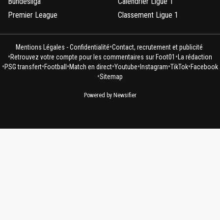
Bundesliga
Calendrier Ligue 1
Premier League
Classement Ligue 1
•
Mentions Légales - Confidentialité
Contact, recrutement et publicité
•
•
Retrouvez votre compte pour les commentaires sur Foot01
La rédaction
•
•
•
•
•
•
•
PSG transfert
Football
Match en direct
Youtube
Instagram
TikTok
Facebook
•
Sitemap
Powered by Newsifier