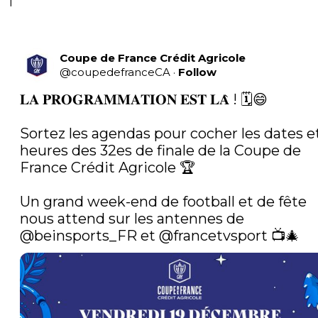
1
Coupe de France Crédit Agricole
@
coupedefranceCA
·
Follow
𝐋𝐀 𝐏𝐑𝐎𝐆𝐑𝐀𝐌𝐌𝐀𝐓𝐈𝐎𝐍 𝐄𝐒𝐓 𝐋𝐀̀ ! 🗓️😄

Sortez les agendas pour cocher les dates et
heures des 32es de finale de la Coupe de 
France Crédit Agricole 🏆 

Un grand week-end de football et de fête 
nous attend sur les antennes de 
@beinsports_FR
 et 
@francetvsport
 📺🎄 