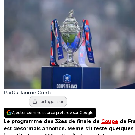
Guillaume Conte
Par
Partager sur
Ajouter comme source préférée sur Google
Le programme des 32es de finale de
Coupe
de Fr
est désormais annoncé. Même s’il reste quelques