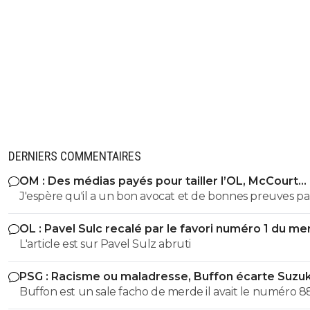
DERNIERS COMMENTAIRES
OM : Des médias payés pour tailler l’OL, McCourt
accusé
J'espère qu'il a un bon avocat et de bonnes preuves p
qu'il va vite exploser en vol avec ses différentes révélat
OL : Pavel Sulc recalé par le favori numéro 1 du me
L'article est sur Pavel Sulz abruti
PSG : Racisme ou maladresse, Buffon écarte Suzuk
Buffon est un sale facho de merde il avait le numéro 8
cetait pas un hasard...