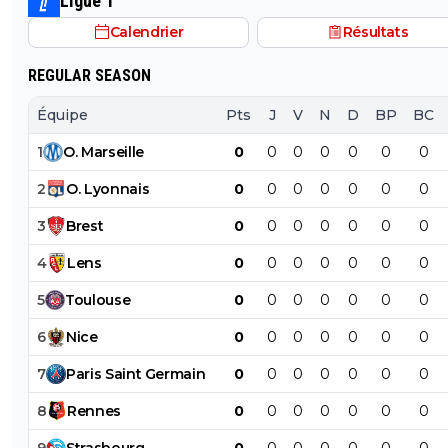
Ligue 1
Calendrier
Résultats
REGULAR SEASON
Équipe
Pts
J
V
N
D
BP
BC
1
O
.
Marseille
0
0
0
0
0
0
0
2
O
.
Lyonnais
0
0
0
0
0
0
0
3
Brest
0
0
0
0
0
0
0
4
Lens
0
0
0
0
0
0
0
5
Toulouse
0
0
0
0
0
0
0
6
Nice
0
0
0
0
0
0
0
7
Paris
Saint
Germain
0
0
0
0
0
0
0
8
Rennes
0
0
0
0
0
0
0
9
Strasbourg
0
0
0
0
0
0
0