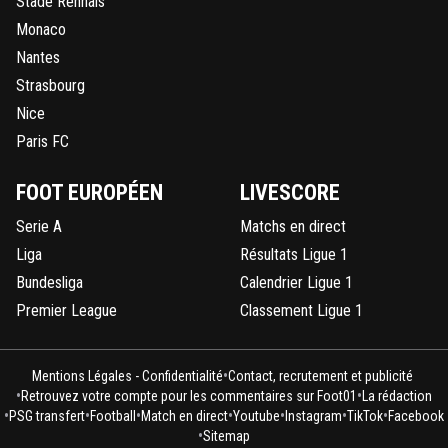
Stade Rennais
Monaco
Nantes
Strasbourg
Nice
Paris FC
FOOT EUROPÉEN
LIVESCORE
Serie A
Matchs en direct
Liga
Résultats Ligue 1
Bundesliga
Calendrier Ligue 1
Premier League
Classement Ligue 1
•
Mentions Légales - Confidentialité
Contact, recrutement et publicité
•
•
Retrouvez votre compte pour les commentaires sur Foot01
La rédaction
•
•
•
•
•
•
•
PSG transfert
Football
Match en direct
Youtube
Instagram
TikTok
Facebook
•
Sitemap