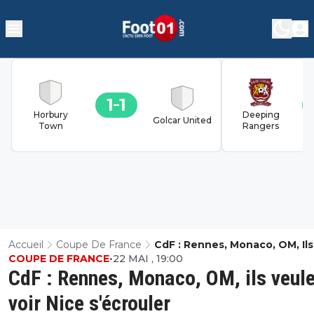
1
1
Horbury
Deeping
Golcar United
Town
Rangers
Accueil
Coupe De France
CdF : Rennes, Monaco, OM, Ils
COUPE DE FRANCE
•
22 MAI , 19:00
Veulent Voir Nice S'écrouler
CdF : Rennes, Monaco, OM, ils veul
voir Nice s'écrouler