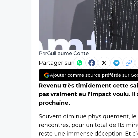
Guillaume Conte
Par
Partager sur
Ajouter comme source préférée sur Go
Revenu très timidement cette sai
pas vraiment eu l’impact voulu. Il
prochaine.
Souvent diminué physiquement, le m
rencontres, pour un total de 115 mi
reste une immense déception. Et c’