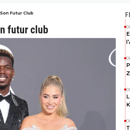
 Son Futur Club
F
n futur club
0
E
l
0
P
Z
0
L
K
0
T