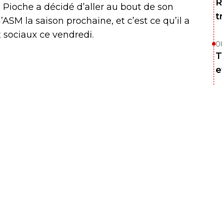
R
 Pioche a décidé d’aller au bout de son
t
’ASM la saison prochaine, et c’est ce qu’il a
x sociaux ce vendredi.
0
T
e