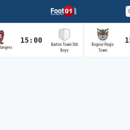
15:00
1
Barton Town Old
Bognor Regis
Rangers
Boys
Town