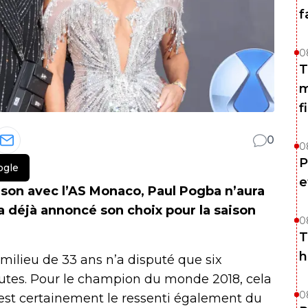
f
0
T
m
f
0
0
P
ogle
e
son avec l’AS Monaco, Paul Pogba n’aura
 a déjà annoncé son choix pour la saison
0
T
h
ilieu de 33 ans n’a disputé que six
nutes. Pour le champion du monde 2018, cela
0
est certainement le ressenti également du