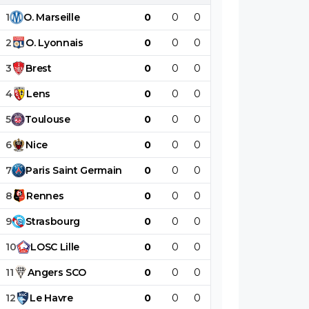
1
O
.
Marseille
0
0
0
0
0
0
2
O
.
Lyonnais
0
0
0
0
0
0
3
Brest
0
0
0
0
0
0
4
Lens
0
0
0
0
0
0
5
Toulouse
0
0
0
0
0
0
6
Nice
0
0
0
0
0
0
7
Paris
Saint
Germain
0
0
0
0
0
0
8
Rennes
0
0
0
0
0
0
9
Strasbourg
0
0
0
0
0
0
10
LOSC
Lille
0
0
0
0
0
0
11
Angers
SCO
0
0
0
0
0
0
12
Le
Havre
0
0
0
0
0
0