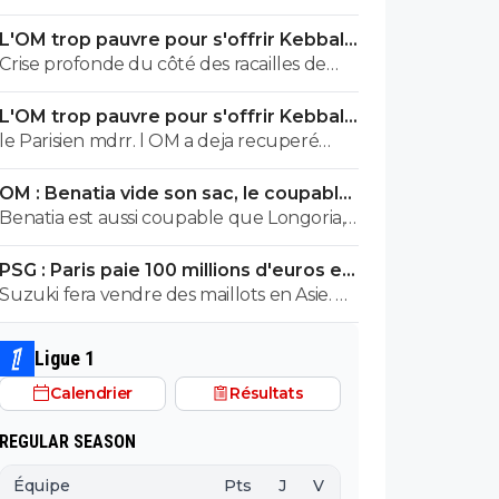
L'OM trop pauvre pour s'offrir Kebbal,
c'est officiel
Crise profonde du côté des racailles de
Marseille 😍
L'OM trop pauvre pour s'offrir Kebbal,
c'est officiel
le Parisien mdrr. l OM a deja recuperé
80M.+ Aguerd quasi officiel. Hodgberg en
OM : Benatia vide son sac, le coupable
discussions avancees, Gomez pareil. donc
prend cher
Benatia est aussi coupable que Longoria,
le blabla ca va. les articles de merde
ils ont joué au foot mercato sans
chaaue jour c est marrant mais ca va 5 mn
PSG : Paris paie 100 millions d'euros et
construire quelque chose
valide un gros départ
Suzuki fera vendre des maillots en Asie. Ce
ne sont pas les russes qui acheteront
ceux de Safonov ni les europeens ceux
Ligue 1
de Chevalier. Quant aux autres acheteurs
Calendrier
Résultats
ils s’en foutent des trois ...
REGULAR SEASON
Équipe
Pts
J
V
N
D
BP
B