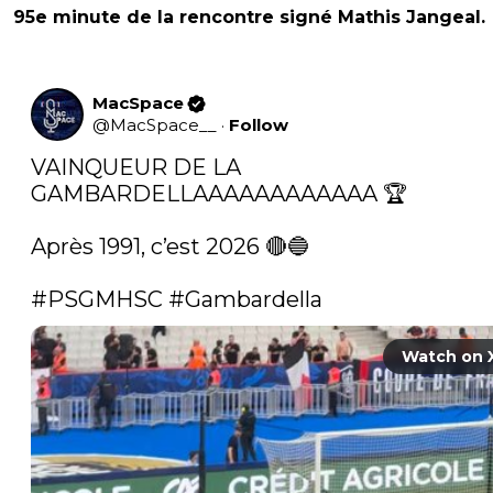
95e minute de la rencontre signé Mathis Jangeal.
MacSpace
@
MacSpace__
·
Follow
VAINQUEUR DE LA 
GAMBARDELLAAAAAAAAAAAA 🏆

Après 1991, c’est 2026 🔴🔵

#PSGMHSC
#Gambardella
Watch on 