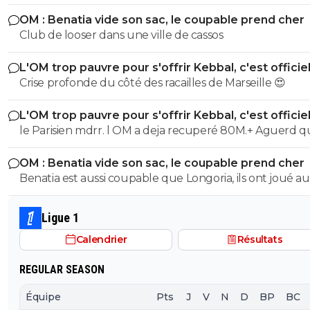
evoquer cette piste a part des clics
OM : Benatia vide son sac, le coupable prend cher
Club de looser dans une ville de cassos
L'OM trop pauvre pour s'offrir Kebbal, c'est officie
Crise profonde du côté des racailles de Marseille 😍
L'OM trop pauvre pour s'offrir Kebbal, c'est officie
le Parisien mdrr. l OM a deja recuperé 80M.+ Aguerd quasi
officiel. Hodgberg en discussions avancees, Gomez pareil.
OM : Benatia vide son sac, le coupable prend cher
donc le blabla ca va. les articles de merde chaaue jour c est
Benatia est aussi coupable que Longoria, ils ont joué au
marrant mais ca va 5 mn
mercato sans construire quelque chose
Ligue 1
Calendrier
Résultats
REGULAR SEASON
Équipe
Pts
J
V
N
D
BP
BC