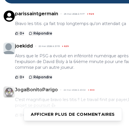
parissaintgermain
23 mai 2026 à 11:17
+
1129
Bravo les titis .ça fait trop longtemps qu'on attendait ça
0
+
Répondre
joekidd
22 mai 2026 à 21:19
+
629
Alors que le PSG a évolué en infériorité numérique après
l'expulsion de David Boly à la 64ème minute pour une fa
commise par un autre joueur.
0
+
Répondre
JogaBonitoParigo
22 mai 2026 à 20:02
+
330
C'est magnifique bravo les titis !! Le travail finit par payer,
projet se poursuit 👍
AFFICHER PLUS DE COMMENTAIRES
0
+
Répondre