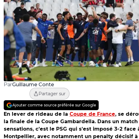
Guillaume Conte
Par
Partager sur
Ajouter comme source préférée sur Google
En lever de rideau de la
Coupe de France
, se déro
la finale de la Coupe Gambardella. Dans un match
sensations, c’est le PSG qui s’est imposé 3-2 face 
Montpellier, avec notamment un penalty décisif à 