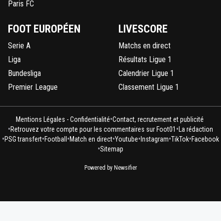
Paris FC
FOOT EUROPÉEN
LIVESCORE
Serie A
Matchs en direct
Liga
Résultats Ligue 1
Bundesliga
Calendrier Ligue 1
Premier League
Classement Ligue 1
•
Mentions Légales - Confidentialité
Contact, recrutement et publicité
•
•
Retrouvez votre compte pour les commentaires sur Foot01
La rédaction
•
•
•
•
•
•
•
PSG transfert
Football
Match en direct
Youtube
Instagram
TikTok
Facebook
•
Sitemap
Powered by Newsifier