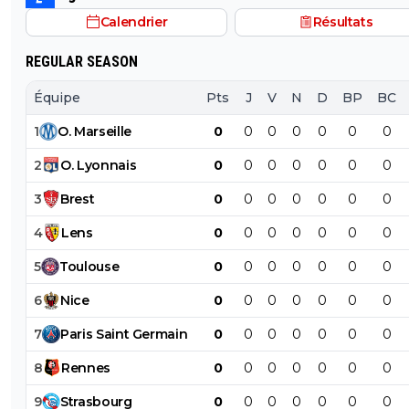
Calendrier
Résultats
REGULAR SEASON
Équipe
Pts
J
V
N
D
BP
BC
1
O
.
Marseille
0
0
0
0
0
0
0
2
O
.
Lyonnais
0
0
0
0
0
0
0
3
Brest
0
0
0
0
0
0
0
4
Lens
0
0
0
0
0
0
0
5
Toulouse
0
0
0
0
0
0
0
6
Nice
0
0
0
0
0
0
0
7
Paris
Saint
Germain
0
0
0
0
0
0
0
8
Rennes
0
0
0
0
0
0
0
9
Strasbourg
0
0
0
0
0
0
0