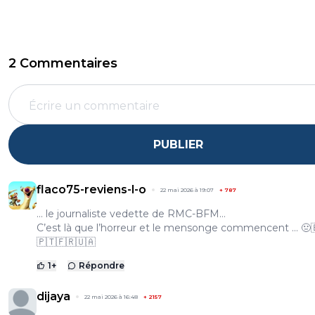
2 Commentaires
PUBLIER
flaco75-reviens-l-o
22 mai 2026 à 19:07
+
787
… le journaliste vedette de RMC-BFM…
C’est là que l’horreur et le mensonge commencent … 🤢
🇵🇹🇫🇷🇺🇦
1
+
Répondre
dijaya
22 mai 2026 à 16:48
+
2157