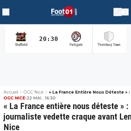
20:30
2
Sheffield
Parkgate
Thornbury Town
Accueil
OGC Nice
« La France Entière Nous Déteste » :
OGC NICE
•
22 MAI , 16:30
Journaliste Vedette Craque Avant L
« La France entière nous déteste » :
Nice
journaliste vedette craque avant Le
Nice