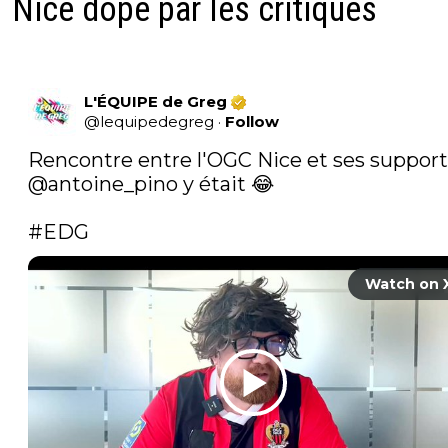
Nice dopé par les critiques
L'ÉQUIPE de Greg
@
lequipedegreg
·
Follow
@antoine_pino
 y était 😂

#EDG
Watch on 