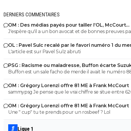
DERNIERS COMMENTAIRES
OM : Des médias payés pour tailler l’OL, McCourt
accusé
J'espère qu'il a un bon avocat et de bonnes preuves p
qu'il va vite exploser en vol avec ses différentes révélat
OL : Pavel Sulc recalé par le favori numéro 1 du me
L'article est sur Pavel Sulz abruti
PSG : Racisme ou maladresse, Buffon écarte Suzuk
Buffon est un sale facho de merde il avait le numéro 8
cetait pas un hasard...
OM : Grégory Lorenzi offre 81 ME à Frank McCourt
sammypsg Je pense que le vrai chiffre se situe entre 62
700 M
OM : Grégory Lorenzi offre 81 ME à Frank McCourt
Une " cup" tu te prends pour un rosbeef ? Lol
Ligue 1