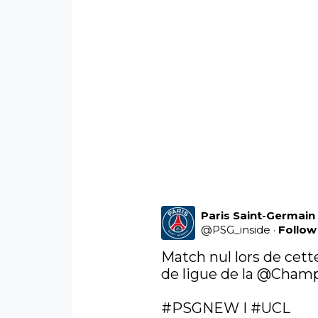
Paris Saint-Germain
@
PSG_inside
·
Follow
Match nul lors de cett
de ligue de la 
@Champ
#PSGNEW
 I 
#UCL