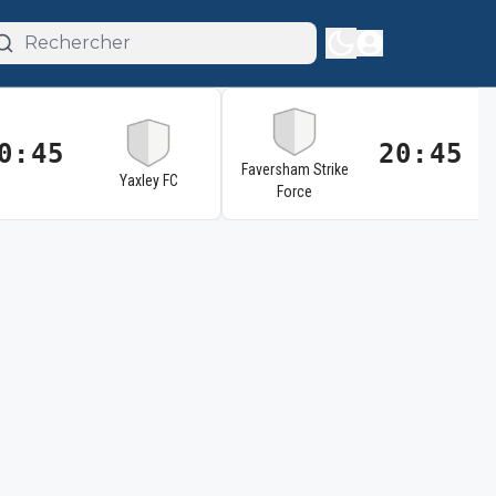
0:45
20:45
Faversham Strike
Yaxley FC
Force