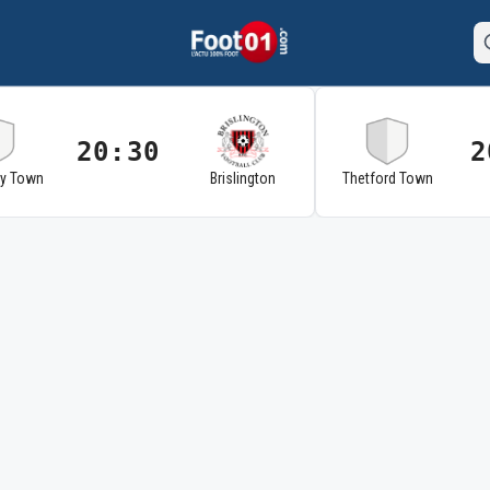
20:30
2
ry Town
Brislington
Thetford Town