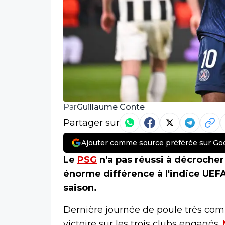
Guillaume Conte
Par
Partager sur
Ajouter comme source préférée sur Go
Le
PSG
n'a pas réussi à décrocher 
énorme différence à l'indice UEFA
saison.
Dernière journée de poule très com
victoire sur les trois clubs engagés.