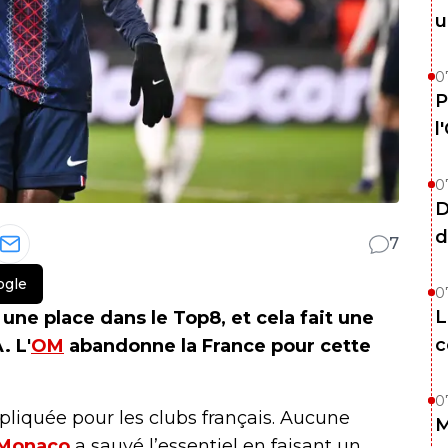
u
0
P
l
0
D
d
7
ogle
0
L
une place dans le Top8, et cela fait une
c
. L'
OM
abandonne la France pour cette
0
pliquée pour les clubs français. Aucune
M
Monaco
a sauvé l’essentiel en faisant un