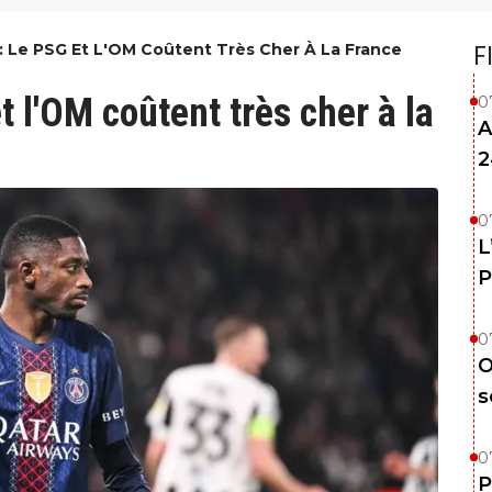
: Le PSG Et L'OM Coûtent Très Cher À La France
F
t l'OM coûtent très cher à la
0
A
2
0
L
P
0
O
s
0
P