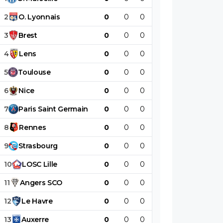
2
O
.
Lyonnais
0
0
0
0
0
0
3
Brest
0
0
0
0
0
0
4
Lens
0
0
0
0
0
0
5
Toulouse
0
0
0
0
0
0
6
Nice
0
0
0
0
0
0
7
Paris
Saint
Germain
0
0
0
0
0
0
8
Rennes
0
0
0
0
0
0
9
Strasbourg
0
0
0
0
0
0
10
LOSC
Lille
0
0
0
0
0
0
11
Angers
SCO
0
0
0
0
0
0
12
Le
Havre
0
0
0
0
0
0
13
Auxerre
0
0
0
0
0
0