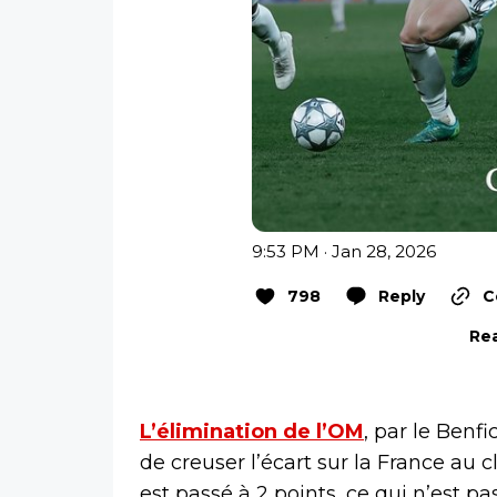
9:53 PM · Jan 28, 2026
798
Reply
C
Rea
L’élimination de l’OM
, par le Benf
de creuser l’écart sur la France au c
est passé à 2 points, ce qui n’est pa