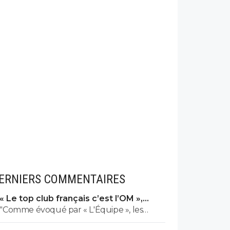
ERNIERS COMMENTAIRES
« Le top club français c’est l’OM »,
Adidas bouscule le PSG
"Comme évoqué par « L'Équipe », les
ventes de maillots du PSG ont explosé