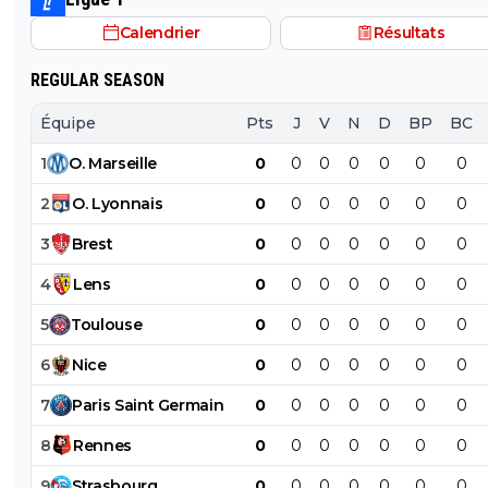
Paris après Monaco. Paris le prend cet été car il était e
potable.
Calendrier
Résultats
trop cher l été dernier, qu une place s est libérée avec 
départ de lee et qu il a le profil recherché de milieu hy
REGULAR SEASON
avec des stats de plus de 20 passes et plus de 10 buts 
matchs, sans parler de sa dernière campagne de ldc où i
Équipe
Pts
J
V
N
D
BP
BC
plutôt très bien joué.
1
O
.
Marseille
0
0
0
0
0
0
0
2
O
.
Lyonnais
0
0
0
0
0
0
0
3
Brest
0
0
0
0
0
0
0
4
Lens
0
0
0
0
0
0
0
5
Toulouse
0
0
0
0
0
0
0
6
Nice
0
0
0
0
0
0
0
7
Paris
Saint
Germain
0
0
0
0
0
0
0
8
Rennes
0
0
0
0
0
0
0
9
Strasbourg
0
0
0
0
0
0
0