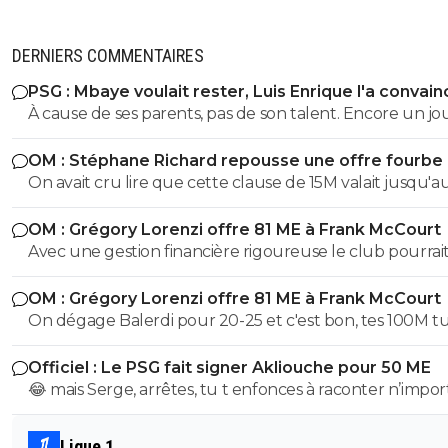
DERNIERS COMMENTAIRES
PSG : Mbaye voulait rester, Luis Enrique l'a convain
À cause de ses parents, pas de son talent. Encore un j
avec entourage nocif.
OM : Stéphane Richard repousse une offre fourbe
Aguerd
On avait cru lire que cette clause de 15M valait jusqu'au
juillet. ?
OM : Grégory Lorenzi offre 81 ME à Frank McCourt
Avec une gestion financière rigoureuse le club pourrai
envisager une capitalisation supérieure au 1,2 milliards
OM : Grégory Lorenzi offre 81 ME à Frank McCourt
comme base de négociation avec l’Arabie Saoudite!
On dégage Balerdi pour 20-25 et c'est bon, tes 100M tu les
as. Faut quand-même virer kondogbia avec sa charrette et
Officiel : Le PSG fait signer Akliouche pour 50 ME
ses 500K mensuels, ça ne sera pas une perte.. Du coup, on
😂 mais Serge, arrêtes, tu t enfonces à raconter n’impor
pourra garder Aguerd, Hojberg weah, Emerson, Paixao et
quoi, tu supposes de la merde, ça fait un peu plus de 2
Gouiri, ce qui fait 1 joueur expérimenté par poste. Si Lorenzi
que Paris suit akliouche et c est pour ça qu il ne voulai
nous fait un recrutement malin , on pourrait faire une 
Ligue 1