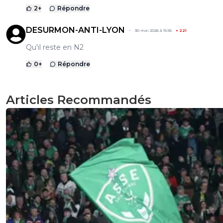
2
+
Répondre
DESURMON-ANTI-LYON
30 mai 2026 à 15:55
+
221
Qu'il reste en N2
0
+
Répondre
Articles Recommandés