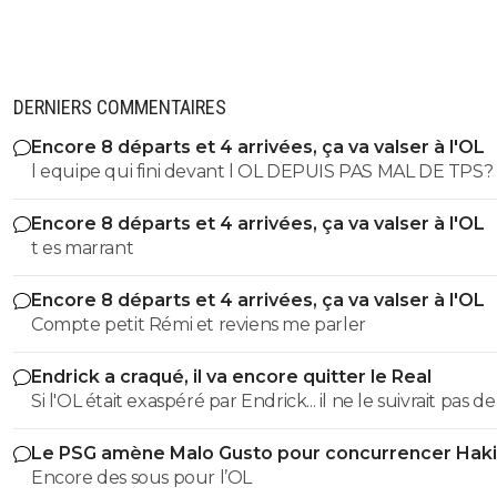
DERNIERS COMMENTAIRES
Encore 8 départs et 4 arrivées, ça va valser à l'OL
l equipe qui fini devant l OL DEPUIS PAS MAL DE TPS? lol. t
es tro malin toi
Encore 8 départs et 4 arrivées, ça va valser à l'OL
t es marrant
Encore 8 départs et 4 arrivées, ça va valser à l'OL
Compte petit Rémi et reviens me parler
Endrick a craqué, il va encore quitter le Real
Si l'OL était exaspéré par Endrick... il ne le suivrait pas de
près. Bref... Quand l'équipe sera complète... ce sera beaucoup
Le PSG amène Malo Gusto pour concurrencer Hak
mieux.
Encore des sous pour l’OL