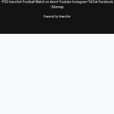
•
•
•
•
•
•
•
PSG transfert
Football
Match en direct
Youtube
Instagram
TikTok
Facebook
•
Sitemap
Powered by Newsifier