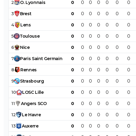
2
O
.
Lyonnais
0
0
0
0
0
0
0
3
Brest
0
0
0
0
0
0
0
4
Lens
0
0
0
0
0
0
0
5
Toulouse
0
0
0
0
0
0
0
6
Nice
0
0
0
0
0
0
0
7
Paris
Saint
Germain
0
0
0
0
0
0
0
8
Rennes
0
0
0
0
0
0
0
9
Strasbourg
0
0
0
0
0
0
0
10
LOSC
Lille
0
0
0
0
0
0
0
11
Angers
SCO
0
0
0
0
0
0
0
12
Le
Havre
0
0
0
0
0
0
0
13
Auxerre
0
0
0
0
0
0
0