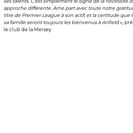
ses talents. C'est simplement le signe de la nécessité 
approche différente. Arne part avec toute notre gratitu
titre de Premier League à son actif, et la certitude que l
sa famille seront toujours les bienvenus à Anfield
», pré
le club de la Mersey.