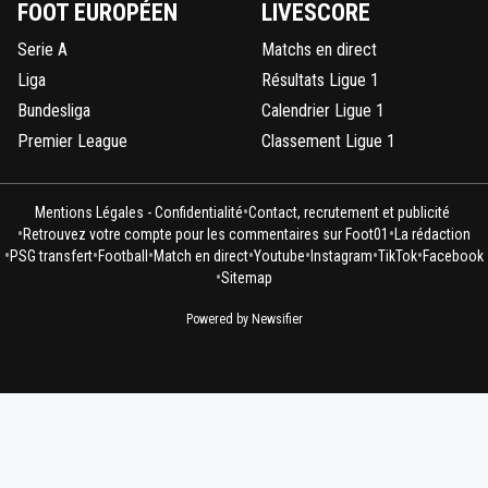
FOOT EUROPÉEN
LIVESCORE
Serie A
Matchs en direct
Liga
Résultats Ligue 1
Bundesliga
Calendrier Ligue 1
Premier League
Classement Ligue 1
•
Mentions Légales - Confidentialité
Contact, recrutement et publicité
•
•
Retrouvez votre compte pour les commentaires sur Foot01
La rédaction
•
•
•
•
•
•
•
PSG transfert
Football
Match en direct
Youtube
Instagram
TikTok
Facebook
•
Sitemap
Powered by Newsifier