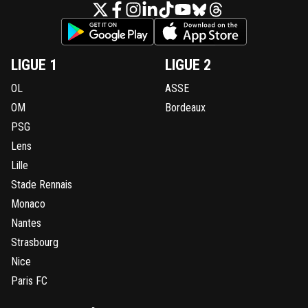
LIGUE 1
LIGUE 2
OL
ASSE
OM
Bordeaux
PSG
Lens
Lille
Stade Rennais
Monaco
Nantes
Strasbourg
Nice
Paris FC