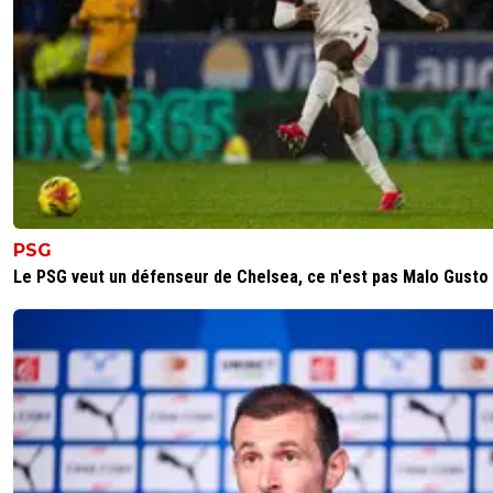
PSG
Le PSG veut un défenseur de Chelsea, ce n'est pas Malo Gusto