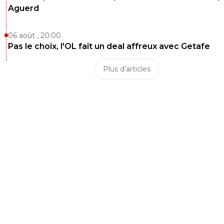
Aguerd
06 août , 20:00
Pas le choix, l'OL fait un deal affreux avec Getafe
Plus d'articles