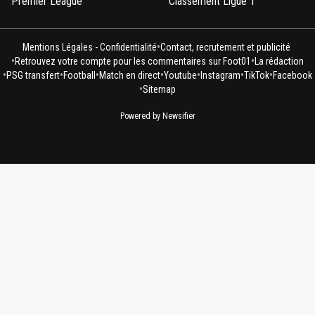
Premier League
Classement Ligue 1
•
Mentions Légales - Confidentialité
Contact, recrutement et publicité
•
•
Retrouvez votre compte pour les commentaires sur Foot01
La rédaction
•
•
•
•
•
•
•
PSG transfert
Football
Match en direct
Youtube
Instagram
TikTok
Facebook
•
Sitemap
Powered by Newsifier