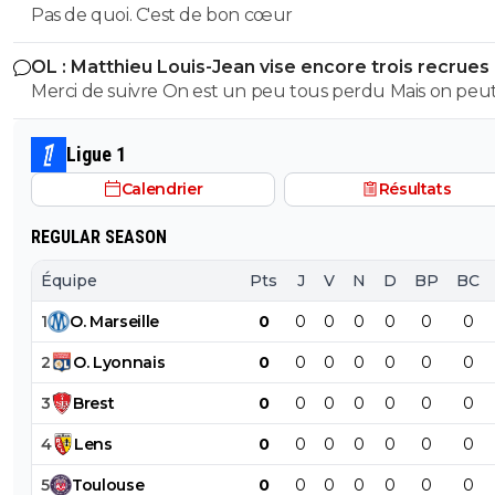
Pas de quoi. C'est de bon cœur
mais je n'y crois guère.
OL : Matthieu Louis-Jean vise encore trois recrues
Merci de suivre On est un peu tous perdu Mais on peu
compter sur toi pour parler de l’équipe de Lyon
Ligue 1
Calendrier
Résultats
REGULAR SEASON
Équipe
Pts
J
V
N
D
BP
BC
1
O
.
Marseille
0
0
0
0
0
0
0
2
O
.
Lyonnais
0
0
0
0
0
0
0
3
Brest
0
0
0
0
0
0
0
4
Lens
0
0
0
0
0
0
0
5
Toulouse
0
0
0
0
0
0
0