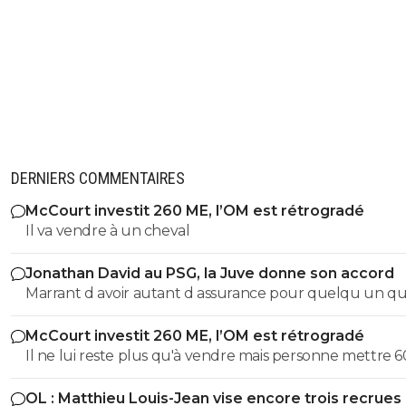
DERNIERS COMMENTAIRES
McCourt investit 260 ME, l’OM est rétrogradé
Il va vendre à un cheval
Jonathan David au PSG, la Juve donne son accord
Marrant d avoir autant d assurance pour quelqu un qui
trompe avec autant de régularité... Ton arrogance serai
McCourt investit 260 ME, l’OM est rétrogradé
presque impressionnant si elle était accompagnée d u
Il ne lui reste plus qu'à vendre mais personne mettre 600
quelconque talent, mais bref, je te laisserais volontiers a
millions d'euros dans le club. A moins que du côté de l'
raison mais je crains la qualité de notre conversation !!!
OL : Matthieu Louis-Jean vise encore trois recrues
Saoudite ou du Golfe Persique un fou allonge la som