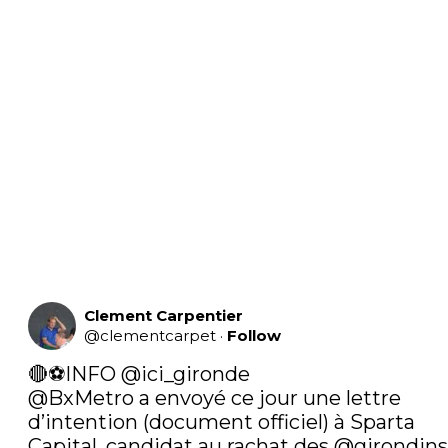
Clement Carpentier
@
clementcarpet
·
Follow
🔴⚽️INFO 
@ici_gironde
@BxMetro
 a envoyé ce jour une lettre 
d’intention (document officiel) à Sparta 
Capital, candidat au rachat des 
@girondins