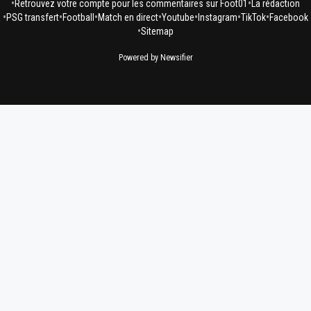
•
•
Retrouvez votre compte pour les commentaires sur Foot01
La rédaction
•
•
•
•
•
•
•
PSG transfert
Football
Match en direct
Youtube
Instagram
TikTok
Facebook
•
Sitemap
Powered by Newsifier