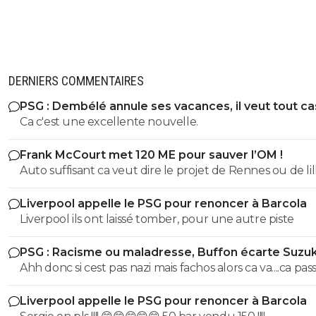
DERNIERS COMMENTAIRES
PSG : Dembélé annule ses vacances, il veut tout c
Ca c'est une excellente nouvelle.
Frank McCourt met 120 ME pour sauver l’OM !
Auto suffisant ca veut dire le projet de Rennes ou de lil
savoir vendre tes meilleur éléments chaques année p
Liverpool appelle le PSG pour renoncer à Barcola
pouvoir justement t'auto suffire .. perso non merci je p
Liverpool ils ont laissé tomber, pour une autre piste
etre ambitieux garder les meilleurs éléments et envoye
caillasse quitte a se tromper de temps en temps ca arrive
PSG : Racisme ou maladresse, Buffon écarte Suzuk
mais mac court na pas les épaules pour L'OM il aurait d
Ahh donc si cest pas nazi mais fachos alors ca va....ca passe
racheter nantes ou nice ou bordeaux pas L'OM ..
Liverpool appelle le PSG pour renoncer à Barcola