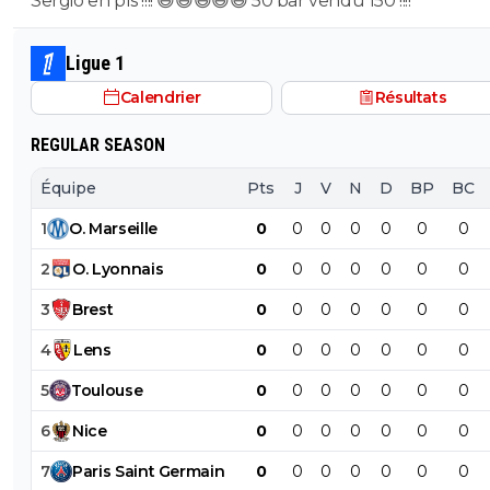
Sergio en pls !!!! 😄😄😄😄😄 50 bar vendu 150 !!!!
Ligue 1
Calendrier
Résultats
REGULAR SEASON
Équipe
Pts
J
V
N
D
BP
BC
1
O
.
Marseille
0
0
0
0
0
0
0
2
O
.
Lyonnais
0
0
0
0
0
0
0
3
Brest
0
0
0
0
0
0
0
4
Lens
0
0
0
0
0
0
0
5
Toulouse
0
0
0
0
0
0
0
6
Nice
0
0
0
0
0
0
0
7
Paris
Saint
Germain
0
0
0
0
0
0
0