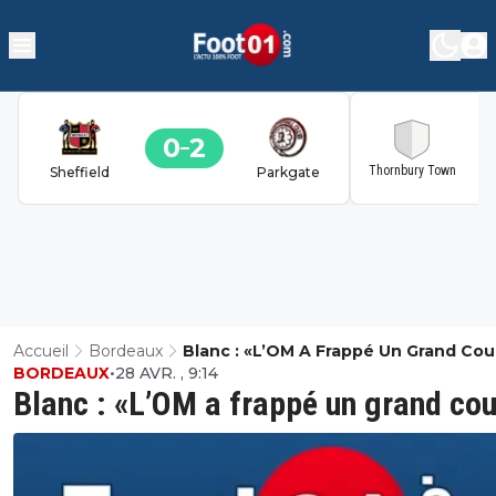
0
2
2
Thornbury Town
Sheffield
Parkgate
Accueil
Bordeaux
Blanc : «L’OM A Frappé Un Grand Co
BORDEAUX
•
28 AVR. , 9:14
Blanc : «L’OM a frappé un grand co