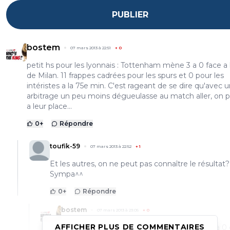
PUBLIER
bostem
07 mars 2013 à 22:51
+
0
petit hs pour les lyonnais : Tottenham mène 3 a 0 face a l
de Milan. 11 frappes cadrées pour les spurs et 0 pour les
intéristes a la 75e min. C'est rageant de se dire qu'avec 
arbitrage un peu moins dégueulasse au match aller, on p
a leur place...
0
+
Répondre
toufik-59
07 mars 2013 à 22:52
+
1
Et les autres, on ne peut pas connaître le résultat?
Sympa^^
0
+
Répondre
bostem
07 mars 2013 à 23:05
+
0
AFFICHER PLUS DE COMMENTAIRES
Chelsea a perdu face au Steaua Bucarest 1 a 0 