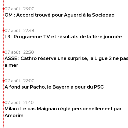
salamanca33
07 mars 2013 à 21:28
+
0
07 août , 23:00
j'esperes qu'il va pas faire mal ce but et qu'on va continu
OM : Accord trouvé pour Aguerd à la Sociedad
jouer comme ils le font
0
+
Répondre
07 août , 22:48
L3 : Programme TV et résultats de la 1ère journée
jack2425
07 mars 2013 à 21:30
+
0
en tout cas c'est le même scénario que fasse à n
07 août , 22:30
on marque notre 1er but contre le cours du jeu et
ASSE : Cathro réserve une surprise, la Ligue 2 ne pa
connait la suite...
aimer
0
+
Répondre
07 août , 22:00
salamanca33
07 mars 2013 à 21:32
+
0
A fond sur Pacho, le Bayern a peur du PSG
attendons ne nous enflammons pas...........
0
+
Répondre
07 août , 21:40
Milan : Le cas Maignan réglé personnellement par
jack2425
07 mars 2013 à 21:37
+
0
Amorim
vous réagissez c'est bon signe