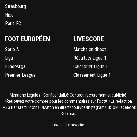
Strasbourg
0
+
Répondre
Nice
rg38
07 mars 2013 à 21:06
+
0
Paris FC
PS3 ?
FOOT EUROPÉEN
LIVESCORE
0
+
Répondre
Serie A
Matchs en direct
jack2425
07 mars 2013 à 21:06
+
0
Liga
Résultats Ligue 1
yes
Bundesliga
Calendrier Ligue 1
0
+
Répondre
Premier League
Classement Ligue 1
rg38
07 mars 2013 à 21:28
+
0
•
Dommage ^^
Mentions Légales - Confidentialité
Contact, recrutement et publicité
•
•
Retrouvez votre compte pour les commentaires sur Foot01
La rédaction
0
+
Répondre
•
•
•
•
•
•
•
PSG transfert
Football
Match en direct
Youtube
Instagram
TikTok
Facebook
•
Sitemap
jack2425
07 mars 2013 à 21:29
+
0
Powered by Newsifier
pk ? tu aurais voulu prendre une fessée ^^