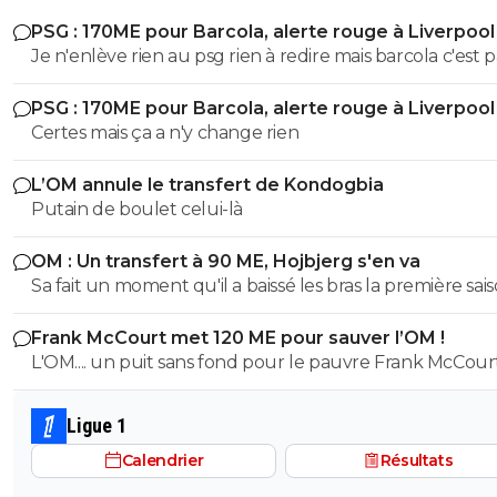
daemon-feunoyr
07 mars 2013 à 21:39
+
0
PSG : 170ME pour Barcola, alerte rouge à Liverpool
Je n'enlève rien au psg rien à redire mais barcola c'est p
La frappe est belle mais le but est moche. Et 
plus moche car c'est contre Bordeaux :(
plus de 80-100 hors bonus faut arrêter c'est pas kvara
PSG : 170ME pour Barcola, alerte rouge à Liverpool
Mbappé Dembelé haaland
0
+
Répondre
Certes mais ça a n'y change rien
rozay69-berto
07 mars 2013 à 21:41
+
0
L’OM annule le transfert de Kondogbia
Oui apres c'est vrai que niveau contexte, ca cas
Putain de boulet celui-là
c*** ce but ^^ Mais bon je compte sur les gigi p
mettre au moins un but a l'exter ^^
OM : Un transfert à 90 ME, Hojbjerg s'en va
0
+
Répondre
Sa fait un moment qu'il a baissé les bras la première saiso
etait top mais depuis quelques match etait en dessus. 
rozay69-berto
07 mars 2013 à 21:27
+
0
Frank McCourt met 120 ME pour sauver l’OM !
et bon vent a lui pour le reste de sa carrière ...
L'OM.... un puit sans fond pour le pauvre Frank McCourt
Oh l'enfoiré ! Formé a Madrid, dans la Fabricca Somptueu
C'est pour des geste comme ce que je suis le foot ! Allez
Bordeaux c 'es pas grave reveillez vous
Ligue 1
0
+
Répondre
Calendrier
Résultats
daemon-feunoyr
07 mars 2013 à 21:27
+
0