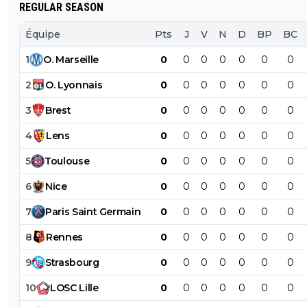
REGULAR SEASON
Tain c'est severe...
Équipe
Pts
J
V
N
D
BP
BC
0
+
Répondre
1
O
.
Marseille
0
0
0
0
0
0
0
jack2425
07 mars 2013 à 21:27
+
0
2
O
.
Lyonnais
0
0
0
0
0
0
0
très belle frappe, fifa s'est pas trompé à son sujet ^^
3
Brest
0
0
0
0
0
0
0
0
+
Répondre
4
Lens
0
0
0
0
0
0
0
amanda-truchot
07 mars 2013 à 21:23
+
0
5
Toulouse
0
0
0
0
0
0
0
Edel a trouvé son maître ;)
6
Nice
0
0
0
0
0
0
0
0
+
Répondre
7
Paris
Saint
Germain
0
0
0
0
0
0
0
daemon-feunoyr
07 mars 2013 à 21:21
+
0
8
Rennes
0
0
0
0
0
0
0
Allez BORDEAUX
9
Strasbourg
0
0
0
0
0
0
0
0
+
Répondre
10
LOSC
Lille
0
0
0
0
0
0
0
rozay69-berto
07 mars 2013 à 21:19
+
0