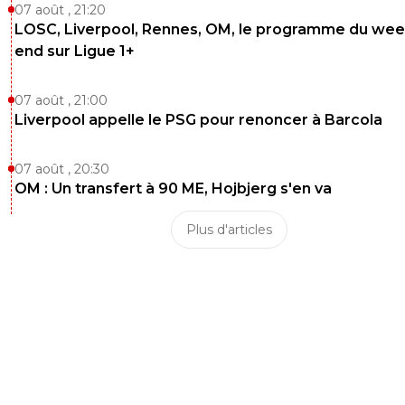
07 août , 21:20
0
+
Répondre
LOSC, Liverpool, Rennes, OM, le programme du wee
daemon-feunoyr
07 mars 2013 à 21:30
+
0
end sur Ligue 1+
Pour l'instant ils ont du mal a revenir
07 août , 21:00
0
+
Répondre
Liverpool appelle le PSG pour renoncer à Barcola
bostem
07 mars 2013 à 21:28
+
0
07 août , 20:30
Pas du tout mérité pour le moment. Allez Bordeaux, faut
OM : Un transfert à 90 ME, Hojbjerg s'en va
réagir.!
0
+
Répondre
Plus d'articles
rozay69-berto
07 mars 2013 à 21:30
+
0
Pas mérité mais magnifique quand meme
0
+
Répondre
bostem
07 mars 2013 à 22:52
+
0
Ah la frappe était belle mais les Girondins maitr