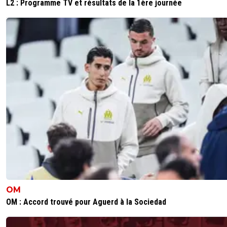
L2 : Programme TV et résultats de la 1ère journée
"Bellion, qui est un bon buteur avec de bonnes statistiqu
w9 oui.
0
+
Répondre
toufik-59
07 mars 2013 à 22:36
+
1
LOL faudrait trouver ces stats sérieux... A l'instant i
de redire que Bellion était très bon... Il doit être p
avec lui c'est pas possible
0
+
Répondre
Hugo_centrique
07 mars 2013 à 22:27
+
0
Sinon, maurice Belay, c'est dommage qu'il a eu une per
doute, psk c'est flagrant qu'il a enormement de talents !
OM
0
+
Répondre
OM : Accord trouvé pour Aguerd à la Sociedad
toufik-59
07 mars 2013 à 22:34
+
1