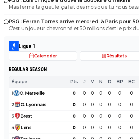
PSG : Luis Enrique a trouvé la doublure d'Hakimi
Mais ferme ta gueule ,ça fait des mois que tu nous bass
en disant qu'il sera condamné.Donc tu le dis coupable
PSG : Ferran Torres arrive mercredi à Paris pour 5
pauvre abruti de consanguin
C'est un joueur chevronné et 50 millions c'est le prix d
marché et Gots n'a rien prouvé
Ligue 1
Calendrier
Résultats
REGULAR SEASON
Équipe
Pts
J
V
N
D
BP
BC
1
O
.
Marseille
0
0
0
0
0
0
0
2
O
.
Lyonnais
0
0
0
0
0
0
0
3
Brest
0
0
0
0
0
0
0
4
Lens
0
0
0
0
0
0
0
5
Toulouse
0
0
0
0
0
0
0