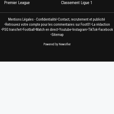
Premier League
Classement Ligue 1
•
Mentions Légales - Confidentialité
Contact, recrutement et publicité
•
•
Retrouvez votre compte pour les commentaires sur Foot01
La rédaction
•
•
•
•
•
•
•
PSG transfert
Football
Match en direct
Youtube
Instagram
TikTok
Facebook
•
Sitemap
Powered by Newsifier