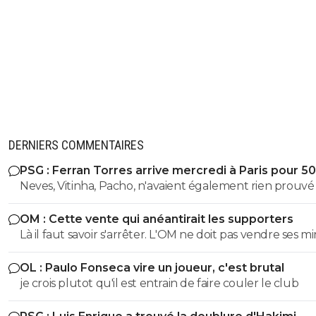
DERNIERS COMMENTAIRES
PSG : Ferran Torres arrive mercredi à Paris pour 5
Neves, Vitinha, Pacho, n'avaient également rien prouvé 
OM : Cette vente qui anéantirait les supporters
Là il faut savoir s'arrêter. L'OM ne doit pas vendre ses m
qui risquent d'éclater cette saison. Vendre Mmadi pour
OL : Paulo Fonseca vire un joueur, c'est brutal
tirer 1 million d'euros à Villareal stop. Qui sait si Mmadi n
je crois plutot qu'il est entrain de faire couler le club
vaudra pas 20 ou plus en fin de saison???