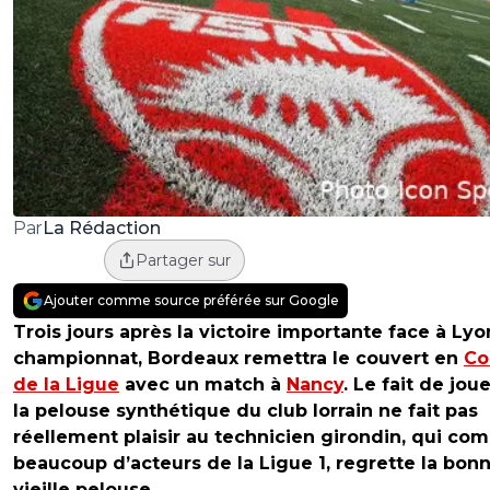
La Rédaction
Par
Partager sur
Ajouter comme source préférée sur Google
Trois jours après la victoire importante face à Lyo
championnat, Bordeaux remettra le couvert en
Co
de la Ligue
avec un match à
Nancy
. Le fait de jou
la pelouse synthétique du club lorrain ne fait pas
réellement plaisir au technicien girondin, qui c
beaucoup d’acteurs de la Ligue 1, regrette la bon
vieille pelouse.