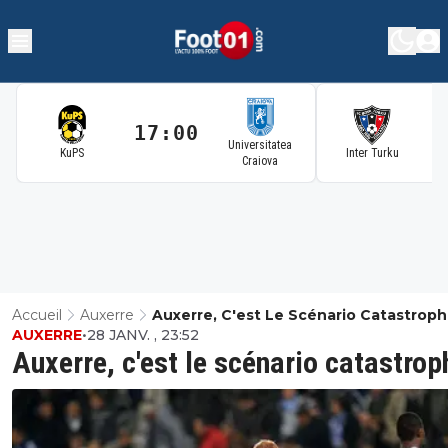
17:00
1
Universitatea
KuPS
Inter Turku
Craiova
Accueil
Auxerre
Auxerre, C'est Le Scénario Catastrop
AUXERRE
•
28 JANV. , 23:52
Auxerre, c'est le scénario catastrop