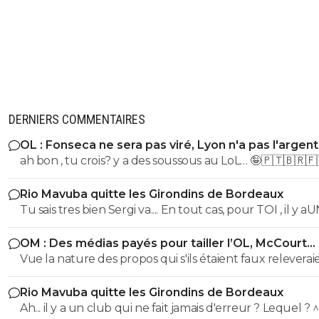
DERNIERS COMMENTAIRES
OL : Fonseca ne sera pas viré, Lyon n'a pas l'argen
le faire
ah bon , tu crois? y a des soussous au LoL… 🤪🇵🇹🇧🇷🇫
Rio Mavuba quitte les Girondins de Bordeaux
Tu sais tres bien Sergi va.... En tout cas, pour TOI , il y a
SEUL CLUB qui est parfait... Et qui QUOI QU IL ARRIVE 
OM : Des médias payés pour tailler l’OL, McCourt
sera JMAIS critiqué par toi..... Tu te rends compte que tu
accusé
Vue la nature des propos qui s'ils étaient faux releverai
seul a defendre mordicus le mec qui a faillit couler ton
la diffamation, je penses que c'est bien documenté et vé
mon pauvre vieux fou... tu t'en rends compte au moins
Rio Mavuba quitte les Girondins de Bordeaux
Ah... il y a un club qui ne fait jamais d'erreur ? Lequel ? 