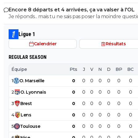
Encore 8 départs et 4 arrivées, ça va valser à l'OL
Je réponds... mais tu ne sais pas poser la moindre questi
Ligue 1
Calendrier
Résultats
REGULAR SEASON
Équipe
Pts
J
V
N
D
BP
BC
1
O
.
Marseille
0
0
0
0
0
0
0
2
O
.
Lyonnais
0
0
0
0
0
0
0
3
Brest
0
0
0
0
0
0
0
4
Lens
0
0
0
0
0
0
0
5
Toulouse
0
0
0
0
0
0
0
6
Nice
0
0
0
0
0
0
0