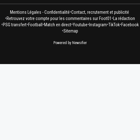
•
Mentions Légales - Confidentialité
Contact, recrutement et publicité
•
•
Retrouvez votre compte pour les commentaires sur Foot01
La rédaction
•
•
•
•
•
•
•
PSG transfert
Football
Match en direct
Youtube
Instagram
TikTok
Facebook
•
Sitemap
Powered by Newsifier