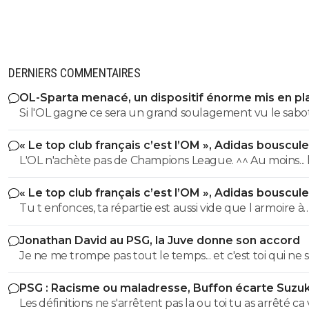
DERNIERS COMMENTAIRES
OL-Sparta menacé, un dispositif énorme mis en pl
Si l'OL gagne ce sera un grand soulagement vu le sab
incroyable du farfelu sans froc Fonseca au match allé. S
« Le top club français c’est l’OM », Adidas bouscule
perd ce sera aussi une grande victoire et une énorme
PSG
L'OL n'achète pas de Champions League. ^^ Au moins... l'OM a
délivrance avec un possible licenciement de ce clown.
un point commun avec le PSG. Mdr Adidas ne se trompe pas
« Le top club français c’est l’OM », Adidas bouscule
avec l'OL qui est une valeur sûre... contrairement à l'OM
PSG
Tu t enfonces, ta répartie est aussi vide que l armoire à
trophées de ton club depuis 15 piges, t es juste une gr
Jonathan David au PSG, la Juve donne son accord
gueule arrogante se pensant plus intelligent que les a
Je ne me trompe pas tout le temps... et c'est toi qui ne s
alors que t es juste un pauvre clown empafé mdr
pas lire. ^^
PSG : Racisme ou maladresse, Buffon écarte Suzuk
Les définitions ne s'arrêtent pas la ou toi tu as arrêté ca