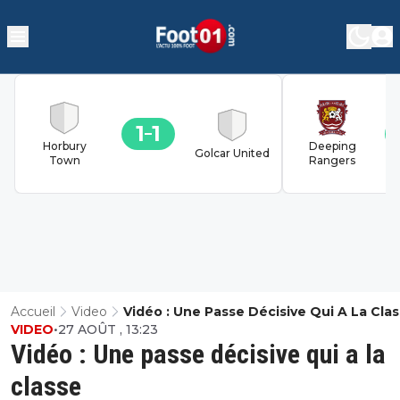
1
1
Horbury
Deeping
Golcar United
Town
Rangers
Accueil
Video
Vidéo : Une Passe Décisive Qui A La Cla
VIDEO
•
27 AOÛT , 13:23
Vidéo : Une passe décisive qui a la
classe