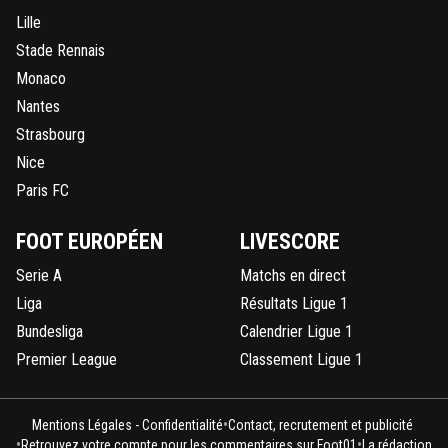
Lille
Stade Rennais
Monaco
Nantes
Strasbourg
Nice
Paris FC
FOOT EUROPÉEN
LIVESCORE
Serie A
Matchs en direct
Liga
Résultats Ligue 1
Bundesliga
Calendrier Ligue 1
Premier League
Classement Ligue 1
•
Mentions Légales - Confidentialité
Contact, recrutement et publicité
•
•
Retrouvez votre compte pour les commentaires sur Foot01
La rédaction