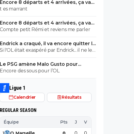
Encore 8 départs et 4 arrivées, ça va
valser à l'OL
t es marrant
Encore 8 départs et 4 arrivées, ça va
valser à l'OL
Compte petit Rémi et reviens me parler
Endrick a craqué, il va encore quitter le
Real
Si l'OL était exaspéré par Endrick... il ne le
suivrait pas de très près. Bref... Quand
Le PSG amène Malo Gusto pour
l'équipe sera complète... ce sera beaucoup
concurrencer Hakimi
Encore des sous pour l’OL
mieux.
Ligue 1
Calendrier
Résultats
REGULAR SEASON
Équipe
Pts
J
V
N
D
BP
B
1
O
.
Marseille
0
0
0
0
0
0