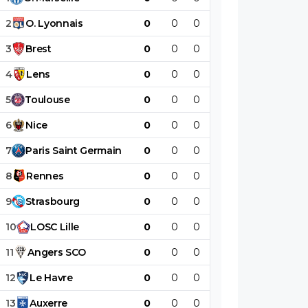
2
O
.
Lyonnais
0
0
0
0
0
0
3
Brest
0
0
0
0
0
0
4
Lens
0
0
0
0
0
0
5
Toulouse
0
0
0
0
0
0
6
Nice
0
0
0
0
0
0
7
Paris
Saint
Germain
0
0
0
0
0
0
8
Rennes
0
0
0
0
0
0
9
Strasbourg
0
0
0
0
0
0
10
LOSC
Lille
0
0
0
0
0
0
11
Angers
SCO
0
0
0
0
0
0
12
Le
Havre
0
0
0
0
0
0
13
Auxerre
0
0
0
0
0
0