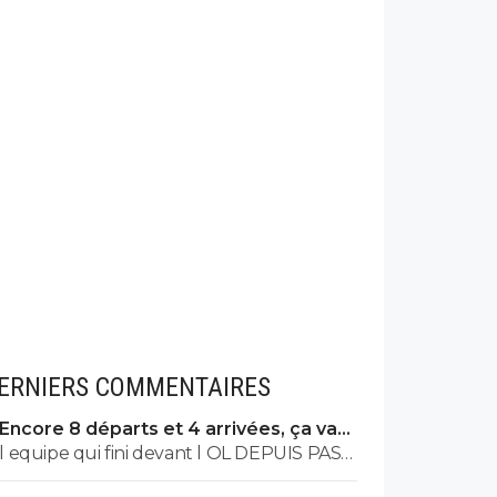
ERNIERS COMMENTAIRES
Encore 8 départs et 4 arrivées, ça va
valser à l'OL
l equipe qui fini devant l OL DEPUIS PAS
MAL DE TPS? lol. t es tro malin toi