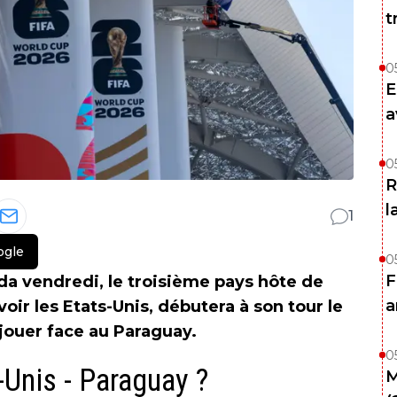
t
0
E
a
0
R
l
1
ogle
0
F
da vendredi, le troisième pays hôte de
a
ir les Etats-Unis, débutera à son tour le
 jouer face au Paraguay.
0
-Unis - Paraguay ?
M