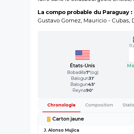
La compo probable du Paraguay :
Gustavo Gomez, Mauricio - Cubas, D
13
États-Unis
Ma
Bobadilla
7
'
(og)
Balogun
31
'
Balogun
45
'
Reyna
90
'
Chronologie
Composition
Stati
Carton jaune
J. Alonso Mujica