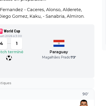
Fernandez - Caceres, Alonso, Alderete,
iego Gomez, Kaku, - Sanabria, Almiron.
World Cup
 juin 2026 à 3:00
4
1
tch terminé
Paraguay
Magalhães Prado
73
'
stiques
90
’