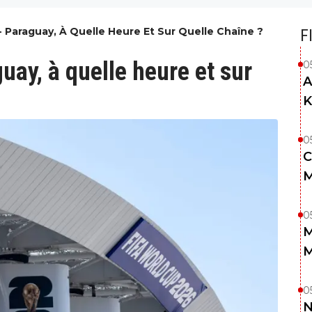
 - Paraguay, À Quelle Heure Et Sur Quelle Chaîne ?
F
uay, à quelle heure et sur
0
A
K
0
C
M
0
M
M
0
N