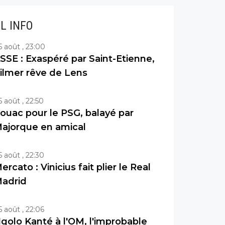
IL INFO
5 août , 23:00
SSE : Exaspéré par Saint-Etienne,
ilmer rêve de Lens
5 août , 22:50
ouac pour le PSG, balayé par
ajorque en amical
5 août , 22:30
ercato : Vinicius fait plier le Real
adrid
5 août , 22:06
golo Kanté à l'OM, l'improbable