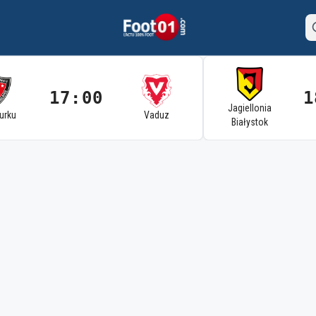
17:00
1
Jagiellonia
Turku
Vaduz
Białystok