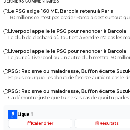
DERNIERS COMMENTAIRES
Le PSG exige 160 ME, Barcola retenu à Paris
160 millions ce n'est pas brader Barcola c'est surtout q
Liverpool ou un autre club ne payera jamais cette so
Liverpool appelle le PSG pour renoncer à Barcola
pour un joueur qui n'est plus titulaire au PSG et à qui il
Le club de clochard où tout est à vendre n'a pas les m
une année de contrat. C'est de la folie pure.
d'avoir un état derrière lui avec des fonds illimités. Si to
Liverpool appelle le PSG pour renoncer à Barcola
de banlieue n'avait pas le Qatar comme propriétaire, il s
Le jour où Liverpool ou un autre club mettra 150 millio
déjà depuis longtemps en Ligue 2.
Barcola un semi remplaçant auquel il ne reste plus qu
PSG : Racisme ou maladresse, Buffon écarte Suzuk
année de contrat au PSG n'est pas né. Tu rêves comme
Et puis pourquoi les abruti de fasciste auraient pas le dr
PSG. Au 01/01/2027 Barcola sera libre d'aller où il veut 
s'exprimer? Toi t'es un gros débile qui sait pas faire la
zéro.
PSG : Racisme ou maladresse, Buffon écarte Suzuk
différence entre nazisme et fascisme, t'a bien le droit d
Ca démontre juste que tu ne sais pas de quoi tu parles !! Fa
t'exprimer lol Tous les abrutis et idiots ont le droit de
etre sacrément débile pour confondre nazisme et fasci
s'exprimer lol
T'a meme pas le niveau en histoire d'un collégien... don
Ligue 1
partir de là tes idées politiques on s'en tape Quand on sait pas
Calendrier
Résultats
faire la différence entre le nazisme et le fascisme italien