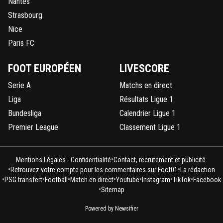
Nantes
Strasbourg
Nice
Paris FC
FOOT EUROPÉEN
LIVESCORE
Serie A
Matchs en direct
Liga
Résultats Ligue 1
Bundesliga
Calendrier Ligue 1
Premier League
Classement Ligue 1
•
Mentions Légales - Confidentialité
Contact, recrutement et publicité
•
•
Retrouvez votre compte pour les commentaires sur Foot01
La rédaction
•
•
•
•
•
•
•
PSG transfert
Football
Match en direct
Youtube
Instagram
TikTok
Facebook
•
Sitemap
Powered by Newsifier