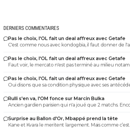
DERNIERS COMMENTAIRES
Pas le choix, l'OL fait un deal affreux avec Getafe
C'est comme nous avec kondogbia, il faut donner de l'
pour qu'il s'en aille 😂
Pas le choix, l'OL fait un deal affreux avec Getafe
Faut voir, le mercato n'est pas terminé au milieu nota
Pas le choix, l'OL fait un deal affreux avec Getafe
Oui disons que sa condition physique avec ses antécéd
médicaux, donc ses rechutes régulières + son salaire,
Rulli s'en va, l'OM fonce sur Marcin Bulka
donnent une équation peu enclin à motiver des clubs à
Ancien gardien parisien qui n'a joué que 2 matchs. Enc
faire confiance(pour un futur transfert), même avec u
une fois pour créer la polémique. C'est plutôt ancien g
salaire revu à la baisse, si toutefois il est ok avec ça.
Surprise au Ballon d'Or, Mbappé prend la tête
de Nice, là ok mais pas Paris 😂
Kane et Kvara le meritent largement. Mais comme c’est