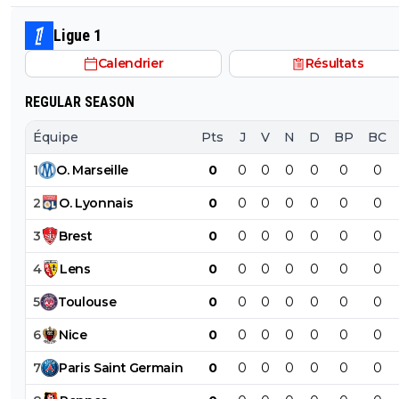
magouille & Co ça peut revenir au sprinter aux transve
approximatives allergique au pressing ...
Ligue 1
Calendrier
Résultats
REGULAR SEASON
Équipe
Pts
J
V
N
D
BP
BC
1
O
.
Marseille
0
0
0
0
0
0
0
2
O
.
Lyonnais
0
0
0
0
0
0
0
3
Brest
0
0
0
0
0
0
0
4
Lens
0
0
0
0
0
0
0
5
Toulouse
0
0
0
0
0
0
0
6
Nice
0
0
0
0
0
0
0
7
Paris
Saint
Germain
0
0
0
0
0
0
0