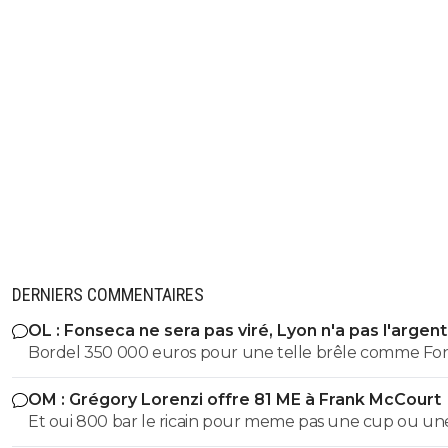
DERNIERS COMMENTAIRES
OL : Fonseca ne sera pas viré, Lyon n'a pas l'argen
le faire
Bordel 350 000 euros pour une telle brêle comme Fo
avec un palmarès néant et un sabotage dans tous les 
OM : Grégory Lorenzi offre 81 ME à Frank McCourt
dans lesquels il est passé c'est vraiment le casse du siècl
Et oui 800 bar le ricain pour meme pas une cup ou un
Comme quoi avec une bonne gueule et avoir l'accent l
guignol