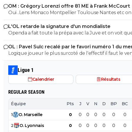
on peut percer même en étant la plus grosse brêle de la
OM : Grégory Lorenzi offre 81 ME à Frank McCourt
classe.
Oui ..Lens Monaco Montpellier Toulouse Nantes etc on 
mieux avec moins
L'OL retarde la signature d'un mondialiste
Openda a fait toute la prépa avec la Juve et on voit que
un joueur de qualité. Pas très réjouissant ce qu'on a pu voir
OL : Pavel Sulc recalé par le favori numéro 1 du me
de la part de la majorité de nos joueurs, recrues compri
Logique joueur le plus surcoté de l'effectif il faut le v
c'est sûr mais c'est pas encore suffisant pour qu'on en f
absolument il vaudra plus rien l'année prochaine
une conclusion, sauf si le groupe lâche Fonseca. Je dirais que
vu le contexte bâtard avec des joueurs partants, d'autr
Ligue 1
doivent retrouver du rythme et du niveau, d'autres qu
Calendrier
Résultats
semblent ne pas être du tout dans le projet ni avoir u
niveau, Nartey en fait partie, et puis que sont arrivés apr
REGULAR SEASON
autres, ça permet pas de montrer de bonnes choses po
moment.
Équipe
Pts
J
V
N
D
BP
BC
1
O
.
Marseille
0
0
0
0
0
0
0
2
O
.
Lyonnais
0
0
0
0
0
0
0