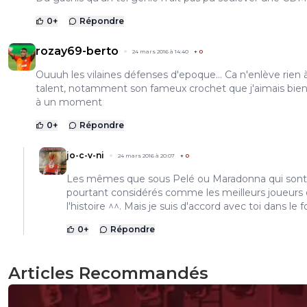
0
+
Répondre
rozay69-berto
24 mars 2016 à 14:40
+
0
Ouuuh les vilaines défenses d'epoque... Ca n'enlève rien 
talent, notamment son fameux crochet que j'aimais bien 
à un moment
0
+
Répondre
jo-c-v-ni
24 mars 2016 à 20:07
+
0
Les mêmes que sous Pelé ou Maradonna qui sont
pourtant considérés comme les meilleurs joueurs
l'histoire ^^. Mais je suis d'accord avec toi dans le f
0
+
Répondre
Articles Recommandés