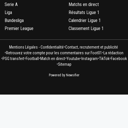
Serie A
Matchs en direct
Liga
Résultats Ligue 1
Bundesliga
Calendrier Ligue 1
Premier League
Classement Ligue 1
•
Mentions Légales - Confidentialité
Contact, recrutement et publicité
•
•
Retrouvez votre compte pour les commentaires sur Foot01
La rédaction
•
•
•
•
•
•
•
PSG transfert
Football
Match en direct
Youtube
Instagram
TikTok
Facebook
•
Sitemap
Powered by Newsifier