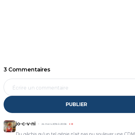
3 Commentaires
PUBLIER
jo-c-v-ni
24 mars 2016 à 20:06
+
0
Du gâchis qu'un tel génie n'ait pas pu soulever une CDM.