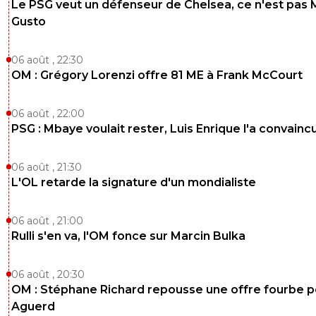
Le PSG veut un défenseur de Chelsea, ce n'est pas 
Gusto
06 août , 22:30
OM : Grégory Lorenzi offre 81 ME à Frank McCourt
06 août , 22:00
PSG : Mbaye voulait rester, Luis Enrique l'a convainc
06 août , 21:30
L'OL retarde la signature d'un mondialiste
06 août , 21:00
Rulli s'en va, l'OM fonce sur Marcin Bulka
06 août , 20:30
OM : Stéphane Richard repousse une offre fourbe p
Aguerd