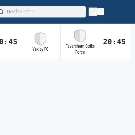
0:45
20:45
Faversham Strike
Yaxley FC
Force