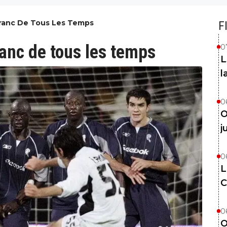
Franc De Tous Les Temps
F
ranc de tous les temps
0
L
l
0
O
j
0
L
C
0
O