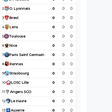
2
O
.
Lyonnais
0
0
0
0
0
0
3
Brest
0
0
0
0
0
0
4
Lens
0
0
0
0
0
0
5
Toulouse
0
0
0
0
0
0
6
Nice
0
0
0
0
0
0
7
Paris
Saint
Germain
0
0
0
0
0
0
8
Rennes
0
0
0
0
0
0
9
Strasbourg
0
0
0
0
0
0
10
LOSC
Lille
0
0
0
0
0
0
11
Angers
SCO
0
0
0
0
0
0
12
Le
Havre
0
0
0
0
0
0
13
Auxerre
0
0
0
0
0
0