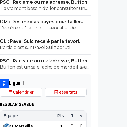
PSG : Racisme ou maladresse, Buffon
avais été prévenu... tu continue à faire ton
écarte Suzuki
T'a vraiment besoin d'aller consulter un
mariolle ! faudra pas que tu viennes
professionnel de santé...tu vois des fachos
chialer comme la dernière fois gros
OM : Des médias payés pour tailler
partout toi gros malade mdr
bouffon et assumer pour une fois dans ta
l’OL, McCourt accusé
J'espère qu'il a un bon avocat et de
vie petit provocateur
bonnes preuves parce qu'il va vite
OL : Pavel Sulc recalé par le favori
exploser en vol avec ses différentes
numéro 1 du mercato
L'article est sur Pavel Sulz abruti
révélations
PSG : Racisme ou maladresse, Buffon
écarte Suzuki
Buffon est un sale facho de merde il avait
le numéro 88 cetait pas un hasard...
Ligue 1
Calendrier
Résultats
REGULAR SEASON
Équipe
Pts
J
V
N
D
BP
B
1
O
.
Marseille
0
0
0
0
0
0