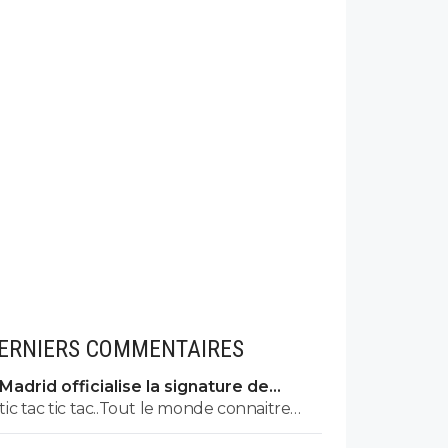
ERNIERS COMMENTAIRES
Madrid officialise la signature de
Diomande, le plus gros transfert de
tic tac tic tac..Tout le monde connaitre
son histoire
bientot ton nom prénom et adresse !! tu