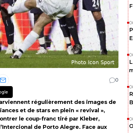
F
0
P
E
0
L
m
0
0
ogle
R
parviennent régulièrement des images de
B
ces et de stars en plein « revival »,
montrer le coup-franc tiré par Kleber,
0
O
l’Intercional de Porto Alegre. Face aux