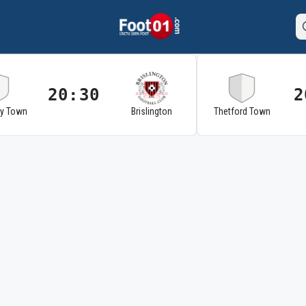
20:30
2
ry Town
Brislington
Thetford Town