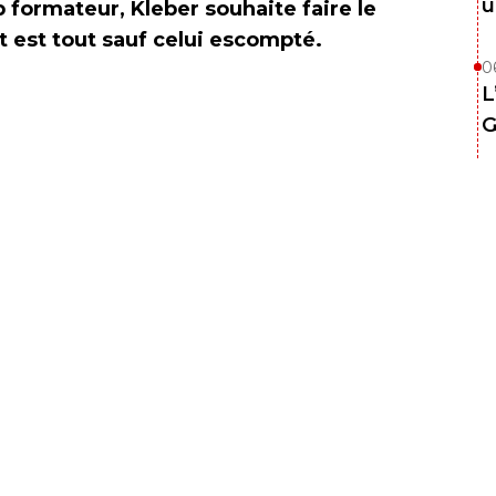
u
 formateur, Kleber souhaite faire le
at est tout sauf celui escompté.
0
L
G