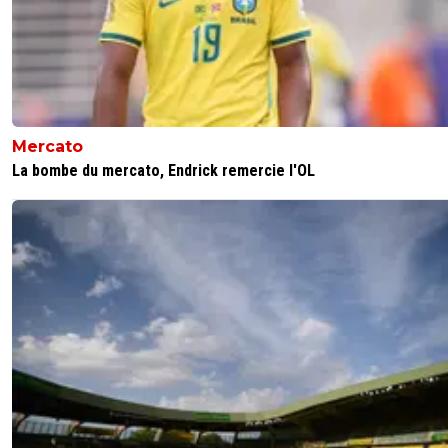
J'espère que le nouveau moteur graphique va changer l
choses parce que ça tourne un peu en rond depuis 2-3 a
0
+
Répondre
on-l-a-jouer-chez-toi
07 juin 2016 à 19:12
+
532
Mercato
j'espere aussi la fin de herve matoux et franck sauz
La bombe du mercato, Endrick remercie l'OL
rabâche depuis 5ans au moins
0
+
Répondre
cobra-ol
07 juin 2016 à 19:14
+
0
Apparemment c'est ce qui est prévu
0
+
Répondre
on-l-a-jouer-chez-toi
07 juin 2016 à 19:15
+
532
a la bonne heure , j'espere un duo avi assouli, e
de rocca^^
0
+
Répondre