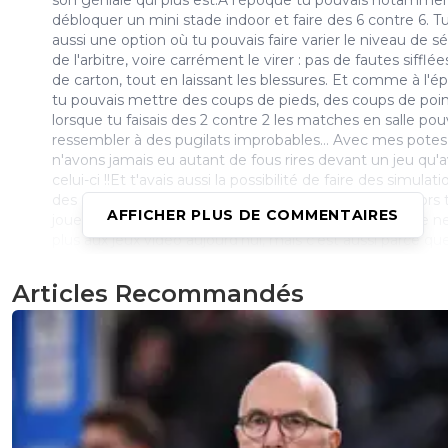
son géniale qui plus est.À l'époque tu pouvais notamme
débloquer un mini stade indoor et faire des 6 contre 6. Tu
aussi une option où tu pouvais faire varier le niveau de sé
de l'arbitre, voire carrément le virer : pas de fautes sifflée
de carton, tout en laissant les blessures. Et comme à l'
tu pouvais mettre des coups de pieds, des coups de poi
lorsque tu faisais des 2 contre 2 les matches en salle po
ressembler à des pugilats improbables... Avec mes pote
n'avons jamais eu autant de fous rires devant un jeu qu'
celui-ci !!Et t'avais aussi la possibilité de faire des simulati
des cheat codes avec le mode "patate chaude" ou alors 
AFFICHER PLUS DE COMMENTAIRES
joueurs avec des têtes comme des montgolfières...Je n
plus aux jeux vidéo aujourd'hui, mais c'est aussi parce qu
côté arcade totalement assumé et qui parfois virait au g
nimp' me manque un peu. (C'était la minute nostalgie.)
Articles Recommandés
0
+
Répondre
disqus_Quqg8Cm0Pn
07 juin 2016 à 13:30
+
0
merde tous les voleurs parte ça sans mauvais
0
+
Répondre