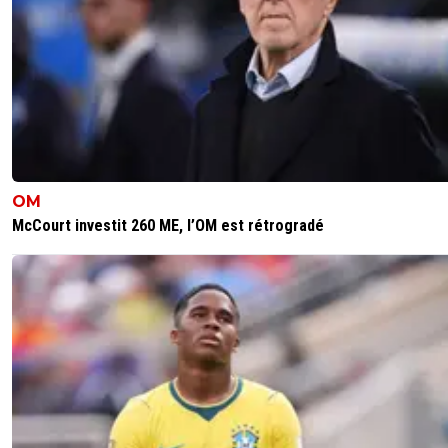
kirkyoyo-gandalf-le-rose
07 juin 2016 à 13:02
+
425
faut pas s'attendre a une revolution. la comm et le mark
fonctionnent a fond. ça sera du classique.
0
+
Répondre
belphegor
07 juin 2016 à 13:10
+
0
Oui mais suffisant pour laisser PES très loin derriè
OM
ventes, c'est pas demain la veille que Konami rep
McCourt investit 260 ME, l’OM est rétrogradé
son trône perdu depuis 2008.
0
+
Répondre
disqus_n9hPtvlUTy
07 juin 2016 à 12:59
+
0
Messi c fini a se qui parait james sera sur les jaquettes
0
+
Répondre
cobra-ol
07 juin 2016 à 12:23
+
0