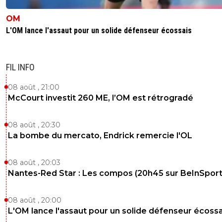
Les 10 ?
OM
0
+
Répondre
L'OM lance l'assaut pour un solide défenseur écossais
disqus_n9hPtvlUTy
07 juin 2016 à 17:17
+
0
Y'a le Stade des Lumières, l’Allianz Riviera, Stad
Pierre Mauroy, Stade Bordeaux Atlantique et l
FIL INFO
Geoffroy Guichard
08 août , 21:00
0
+
Répondre
McCourt investit 260 ME, l’OM est rétrogradé
southgone
07 juin 2016 à 17:25
+
0
08 août , 20:30
Ok, et pas le vélodrome ni le parc des prince
La bombe du mercato, Endrick remercie l'OL
0
+
Répondre
on-l-a-jouer-chez-toi
07 juin 2016 à 19:11
+
532
08 août , 20:03
Nantes-Red Star : Les compos (20h45 sur BeInSport
le velodrome y est depuis fifa 97 imbécile
0
+
Répondre
08 août , 20:00
L'OM lance l'assaut pour un solide défenseur écossa
disqus_n9hPtvlUTy
07 juin 2016 à 17:36
+
0