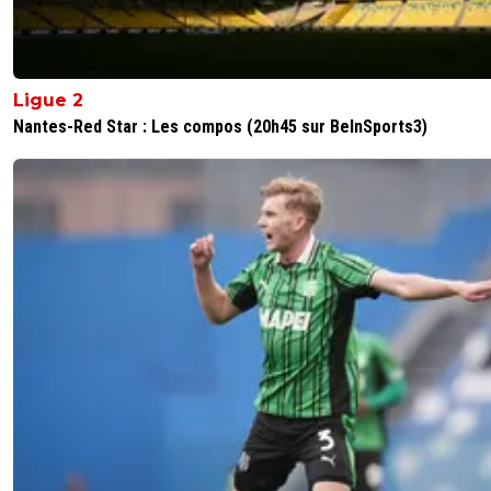
cobra-ol
07 juin 2016 à 22:50
+
0
C'est confirmé les commentateurs de FIFA 17 
Hervé Matoux et Pierre Menez Donc Sauzé pre
Ligue 2
porte ^^
Nantes-Red Star : Les compos (20h45 sur BeInSports3)
0
+
Répondre
southgone
07 juin 2016 à 12:07
+
0
J'espère qui aura un peu plus de stade de ligue 1 mainte
qu on en a des beaux
0
+
Répondre
disqus_n9hPtvlUTy
07 juin 2016 à 13:00
+
0
il vont mettre ceux de l'euro
0
+
Répondre
southgone
07 juin 2016 à 14:25
+
0