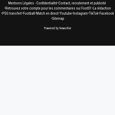
•
Mentions Légales - Confidentialité
Contact, recrutement et publicité
•
•
Bah juste pour avoir des gars qui dribblent. ^^J
Retrouvez votre compte pour les commentaires sur Foot01
La rédaction
•
•
•
•
•
•
•
on gueule mais on aime toujours autant. ^^
PSG transfert
Football
Match en direct
Youtube
Instagram
TikTok
Facebook
•
Sitemap
0
+
Répondre
Powered by Newsifier
ludo-go
07 juin 2016 à 11:26
+
0
EA passe enfin au Frostbite Engine 3, niveau graphique 
physique, si ils ne jouent pas aux idiots ça sera lourd.😱H
tâter la bête. 😄
0
+
Répondre