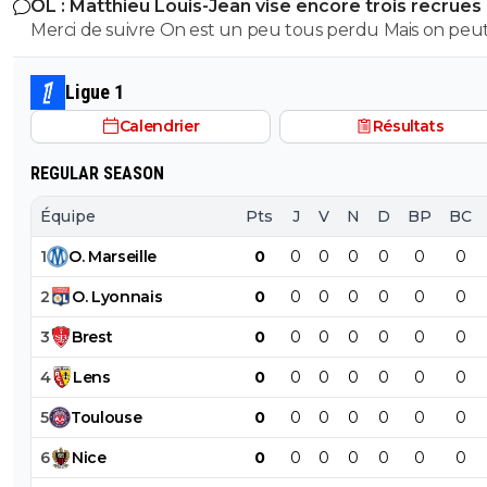
OL : Matthieu Louis-Jean vise encore trois recrues
0
+
Répondre
Merci de suivre On est un peu tous perdu Mais on peu
southgone
07 juin 2016 à 21:04
+
0
compter sur toi pour parler de l’équipe de Lyon
Mouahahah, j y croit encore moins, c qui qui a fa
Ligue 1
comptage ? Me dit pas le club de Marseille stp 
Calendrier
Résultats
0
+
Répondre
REGULAR SEASON
southgone
07 juin 2016 à 18:03
+
0
Équipe
Pts
J
V
N
D
BP
BC
Ok merci, ça va être pas mal du tout
1
O
.
Marseille
0
0
0
0
0
0
0
0
+
Répondre
2
O
.
Lyonnais
0
0
0
0
0
0
0
disqus_n9hPtvlUTy
07 juin 2016 à 18:21
+
0
Grave enfin (y)
3
Brest
0
0
0
0
0
0
0
0
+
Répondre
4
Lens
0
0
0
0
0
0
0
5
Toulouse
0
0
0
0
0
0
0
dglnd
07 juin 2016 à 12:05
+
0
depuis 2015 je n'ai plus acheté ce jeu et je me porte bien 
6
Nice
0
0
0
0
0
0
0